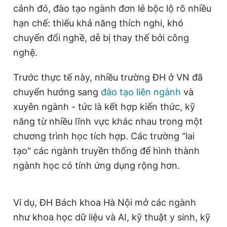
cảnh đó, đào tạo ngành đơn lẻ bộc lộ rõ nhiều
Giấy phép xuất bản số 110/GP - BTTTT cấp ngày 24.3.2020
© 2003-2026 Bản quyền thuộc về Báo Thanh Niên. Cấm sao
hạn chế: thiếu khả năng thích nghi, khó
chép dưới mọi hình thức nếu không có sự chấp thuận bằng văn
chuyển đổi nghề, dễ bị thay thế bởi công
bản. Phát triển bởi ePi Technologies, JSC.
nghệ.
Trước thực tế này, nhiều trường ĐH ở VN đã
chuyển hướng sang
đào tạo liên ngành
và
xuyên ngành - tức là kết hợp kiến thức, kỹ
năng từ nhiều lĩnh vực khác nhau trong một
chương trình học tích hợp. Các trường "lai
tạo" các ngành truyền thống để hình thành
ngành học có tính ứng dụng rộng hơn.
Ví dụ, ĐH Bách khoa Hà Nội mở các ngành
như khoa học dữ liệu và AI, kỹ thuật y sinh, kỹ