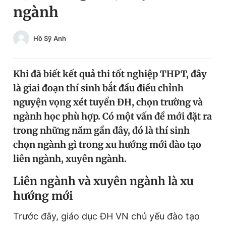
ngành
Chuyên mục khác
Tin đã xem
Chào ngày mới
Tin 24h
Hồ Sỹ Anh
Đăng xuất
Tin thị trường
Tin 360
Khi đã biết kết quả thi tốt nghiệp THPT, đây
là giai đoạn thí sinh bắt đầu điều chỉnh
Video
Magazine
nguyện vọng xét tuyển ĐH, chọn trường và
ngành học phù hợp. Có một vấn đề mới đặt ra
trong những năm gần đây, đó là thí sinh
Sản phẩm khác
chọn ngành gì trong xu hướng mới đào tạo
Tiện ích
Bạn cần biết
liên ngành, xuyên ngành.
L
iên ngành và xuyên ngành là xu
Thông tin tòa soạn
Liên hệ quảng cáo
hướng mới
Trước đây, giáo dục ĐH VN chủ yếu đào tạo