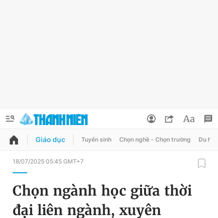
Giáo dục
Tuyển sinh
Chọn nghề - Chọn trường
Du học
QUẢNG CÁO
ĐẶT BÁO
18/07/2025 05:45 GMT+7
Thông tin tài khoản
Chọn ngành học giữa thời
Đổi mật khẩu
Chuyên mục
đại liên ngành, xuyên
Tin đã lưu