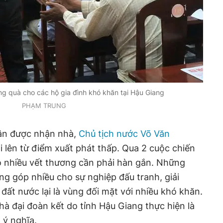
ng quà cho các hộ gia đình khó khăn tại Hậu Giang
PHẠM TRUNG
dân được nhận nhà,
Chủ tịch nước Võ Văn
i lên từ điểm xuất phát thấp. Qua 2 cuộc chiến
 nhiều vết thương cần phải hàn gắn. Những
g góp nhiều cho sự nghiệp đấu tranh, giải
đất nước lại là vùng đối mặt với nhiều khó khăn.
hà đại đoàn kết do tỉnh Hậu Giang thực hiện là
 ý nghĩa.