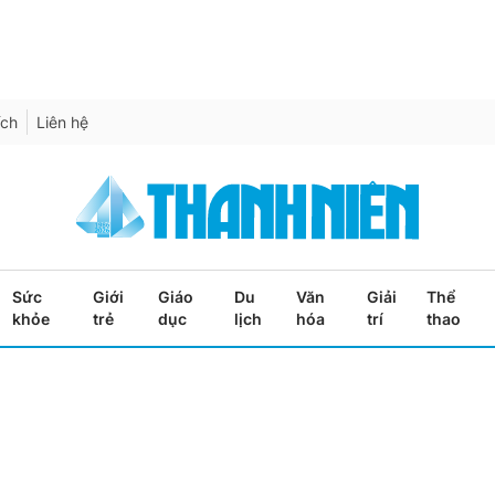
ích
Liên hệ
Sức
Giới
Giáo
Du
Văn
Giải
Thể
khỏe
trẻ
dục
lịch
hóa
trí
thao