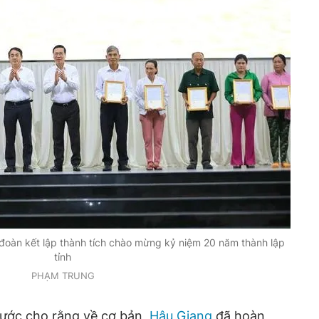
đoàn kết lập thành tích chào mừng kỷ niệm 20 năm thành lập
tỉnh
PHẠM TRUNG
 nước cho rằng về cơ bản,
Hậu Giang
đã hoàn