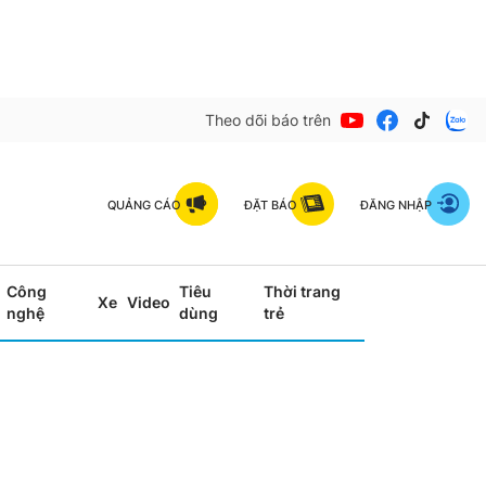
Theo dõi báo trên
QUẢNG CÁO
ĐẶT BÁO
ĐĂNG NHẬP
Công
Tiêu
Thời trang
Xe
Video
nghệ
dùng
trẻ