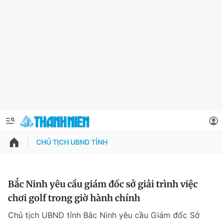
CHỦ TỊCH UBND TỈNH
QUẢNG CÁO
ĐẶT BÁO
Thông tin tài khoản
Bắc Ninh yêu cầu giám đốc sở giải trình việc
chơi golf trong giờ hành chính
Đổi mật khẩu
Chuyên mục
Chủ tịch UBND tỉnh Bắc Ninh yêu cầu Giám đốc Sở
Tin đã lưu