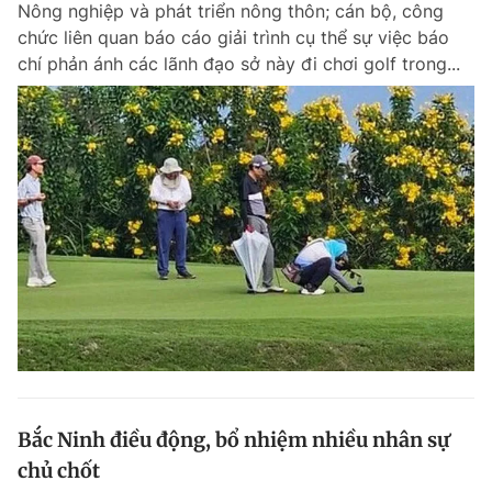
Nông nghiệp và phát triển nông thôn; cán bộ, công
Chuyên mục khác
chức liên quan báo cáo giải trình cụ thể sự việc báo
Tin đã xem
chí phản ánh các lãnh đạo sở này đi chơi golf trong...
Chào ngày mới
Tin 24h
Đăng xuất
Tin thị trường
Tin 360
Video
Magazine
Sản phẩm khác
Tiện ích
Bạn cần biết
Thông tin tòa soạn
Liên hệ quảng cáo
Bắc Ninh điều động, bổ nhiệm nhiều nhân sự
chủ chốt