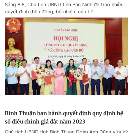
Sáng 8.8, Chủ tịch UBND tỉnh Bắc Ninh đã trao nhiều
quyết định điều động, bổ nhiệm cán bộ.
Đọc Thanh Niên trên điện thoại
Theo dõi báo trên
Hotline
Liên hệ quảng cáo
0906 645 777
0908 780 404
Đặt báo
Quảng cáo
RSS
Tòa soạn
Chính sách bảo m
Tổng biên tập: Nguyễn Ngọc Toàn
Bình Thuận ban hành quyết định quy định hệ
Phó tổng biên tập thường trực: Hải Thành
Phó tổng biên tập: Lâm Hiếu Dũng
số điều chỉnh giá đất năm 2023
Phó tổng biên tập: Trần Việt Hưng
Tổng thư ký tòa soạn: Đức Trung
Chủ tịch UBND tỉnh Bình Thuận Đoàn Anh Dũng vừa ký