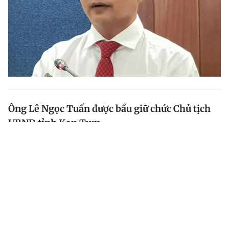
Ông Lê Ngọc Tuấn được bầu giữ chức Chủ tịch
UBND tỉnh Kon Tum
Ông Lê Ngọc Tuấn, Phó bí thư Tỉnh ủy, Phó chủ tịch
Thường trực UBND tỉnh Kon Tum, được bầu giữ chức
Chủ tịch UBND tỉnh Kon Tum.