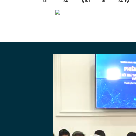
trị
sự
giới
tế
sống