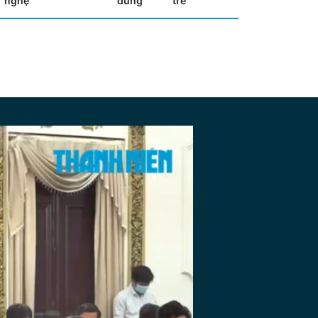
nghệ
dùng
trẻ