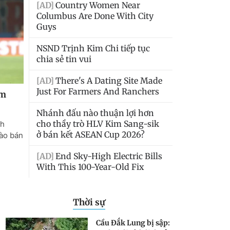
Thời sự
Cầu Đắk Lung bị sập: