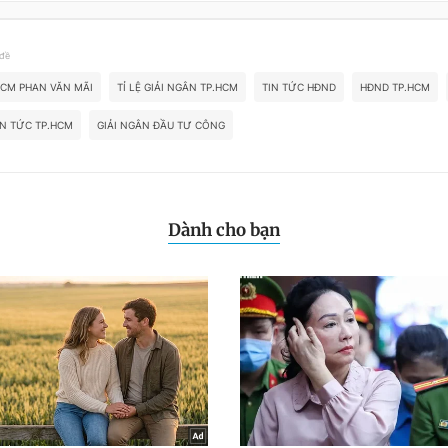
 đề
HCM PHAN VĂN MÃI
TỈ LỆ GIẢI NGÂN TP.HCM
TIN TỨC HĐND
HĐND TP.HCM
IN TỨC TP.HCM
GIẢI NGÂN ĐẦU TƯ CÔNG