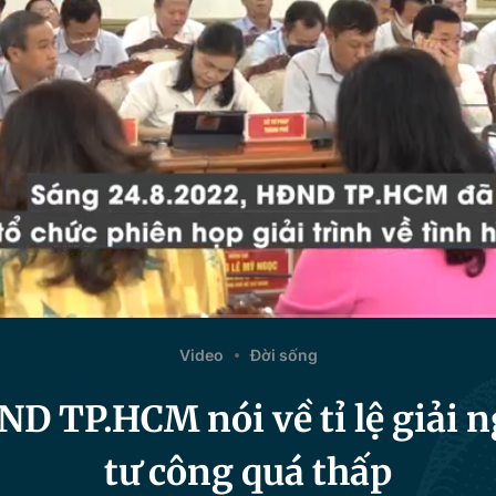
Video
Đời sống
ND TP.HCM nói về tỉ lệ giải 
tư công quá thấp