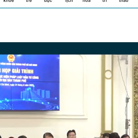
khỏe
trẻ
dục
lịch
hóa
trí
thao