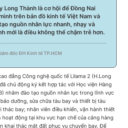
ay Long Thành là cơ hội để Đồng Nai
 mình trên bản đồ kinh tế Việt Nam và
 tạo nguồn nhân lực nhanh, nhạy và
̉nh mới là điều không thể chậm trễ hơn.
giám đốc ĐH Kinh tế TP.HCM
 cao đẳng Công nghệ quốc tế Lilama 2 (H.Long
đã chủ động ký kết hợp tác với Học viện Hàng
3) nhằm đào tạo nguồn nhân lực trong lĩnh vực
ảo dưỡng, sửa chữa tàu bay và thiết bị tàu
i thác bay; nhân viên điều khiển, vận hành thiết
n hoạt động tại khu vực hạn chế của cảng hàng
n khai thác mặt đất phục vụ chuyến bay. Để