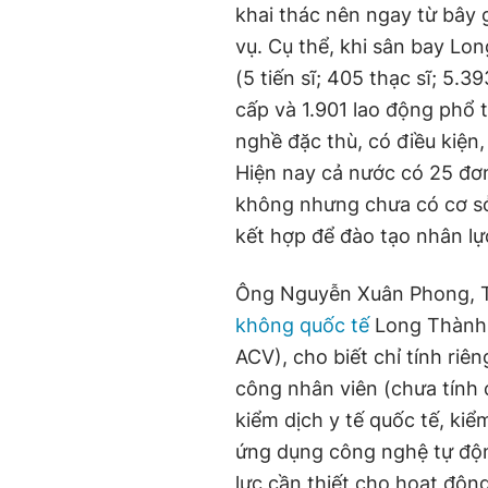
khai thác nên ngay từ bây 
vụ. Cụ thể, khi sân bay Lo
(5 tiến sĩ; 405 thạc sĩ; 5.
cấp và 1.901 lao động phổ
nghề đặc thù, có điều kiệ
Hiện nay cả nước có 25 đơn
không nhưng chưa có cơ sở 
kết hợp để đào tạo nhân lự
Ông Nguyễn Xuân Phong, T
không quốc tế
Long Thành 
ACV), cho biết chỉ tính riê
công nhân viên (chưa tính 
kiểm dịch y tế quốc tế, ki
ứng dụng công nghệ tự độn
lực cần thiết cho hoạt độn