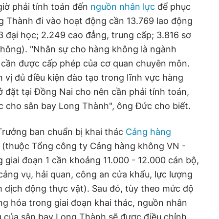
giờ phải tính toán đến
nguồn nhân lực
để phục
ng Thành đi vào hoạt động cần 13.769 lao động
393 đại học; 2.249 cao đẳng, trung cấp; 3.816 sơ
 thông). "Nhân sự cho hàng không là ngành
n, cần được cấp phép của cơ quan chuyên môn.
 vị đủ điều kiện đào tạo trong lĩnh vực hàng
đặt tại Đồng Nai cho nên cần phải tính toán,
c cho sân bay Long Thành", ông Đức cho biết.
rưởng ban chuẩn bị khai thác
Cảng hàng
(thuộc Tổng công ty Cảng hàng không VN -
ng giai đoạn 1 cần khoảng 11.000 - 12.000 cán bộ,
cảng vụ, hải quan, công an cửa khẩu, lực lượng
ểm dịch động thực vật). Sau đó, tùy theo mức độ
g hóa trong giai đoạn khai thác, nguồn nhân
g của sân bay Long Thành sẽ được điều chỉnh