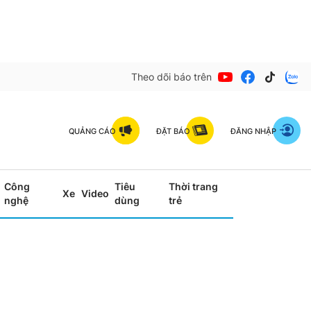
Theo dõi báo trên
QUẢNG CÁO
ĐẶT BÁO
ĐĂNG NHẬP
Công
Tiêu
Thời trang
Xe
Video
nghệ
dùng
trẻ