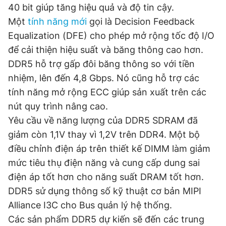
40 bit giúp tăng hiệu quả và độ tin cậy.
Đọc Thanh Niên trên điện thoại
Một
tính năng mới
gọi là Decision Feedback
Equalization (DFE) cho phép mở rộng tốc độ I/O
để cải thiện hiệu suất và băng thông cao hơn.
DDR5 hỗ trợ gấp đôi băng thông so với tiền
nhiệm, lên đến 4,8 Gbps. Nó cũng hỗ trợ các
Theo dõi báo trên
tính năng mở rộng ECC giúp sản xuất trên các
nút quy trình nâng cao.
Hotline
Liên hệ quảng cáo
Yêu cầu về năng lượng của DDR5 SDRAM đã
0906 645 777
0908 780 404
giảm còn 1,1V thay vì 1,2V trên DDR4. Một bộ
điều chỉnh điện áp trên thiết kế DIMM làm giảm
Đặt báo
Quảng cáo
RSS
Tòa soạn
Chính sách bảo
mức tiêu thụ điện năng và cung cấp dung sai
Tổng biên tập: Nguyễn Ngọc Toàn
điện áp tốt hơn cho năng suất DRAM tốt hơn.
Phó tổng biên tập thường trực: Hải Thành
Phó tổng biên tập: Lâm Hiếu Dũng
DDR5 sử dụng thông số kỹ thuật cơ bản MIPI
Phó tổng biên tập: Trần Việt Hưng
Tổng thư ký tòa soạn: Đức Trung
Alliance I3C cho Bus quản lý hệ thống.
Các sản phẩm DDR5 dự kiến sẽ đến các trung
Giấy phép xuất bản số 110/GP - BTTTT cấp ngày 24.3.2020