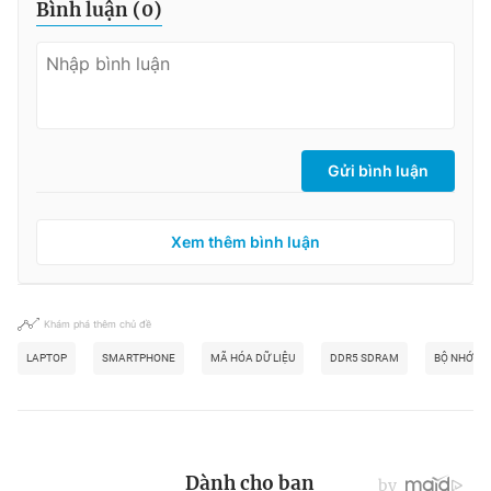
Bình luận (
0
)
Gửi bình luận
Xem thêm bình luận
Khám phá thêm chủ đề
LAPTOP
SMARTPHONE
MÃ HÓA DỮ LIỆU
DDR5 SDRAM
BỘ NHỚ LƯ