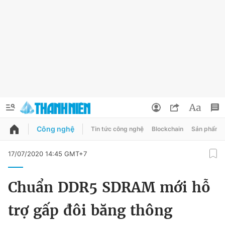
Công nghệ
Tin tức công nghệ
Blockchain
Sản phẩm
QUẢNG CÁO
ĐẶT BÁO
17/07/2020 14:45 GMT+7
Thông tin tài khoản
Chuẩn DDR5 SDRAM mới hỗ
Đổi mật khẩu
Chuyên mục
trợ gấp đôi băng thông
Tin đã lưu
Chuyên mục khác