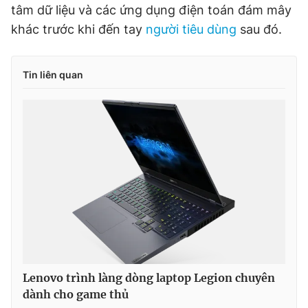
© 2003-2026 Bản quyền thuộc về Báo Thanh Niên. Cấm sao
tâm dữ liệu và các ứng dụng điện toán đám mây
chép dưới mọi hình thức nếu không có sự chấp thuận bằng văn
khác trước khi đến tay
người tiêu dùng
sau đó.
bản. Phát triển bởi ePi Technologies, JSC.
Tin liên quan
Lenovo trình làng dòng laptop Legion chuyên
dành cho game thủ