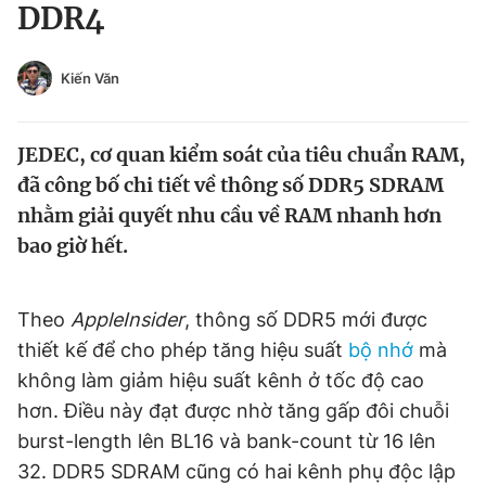
DDR4
Tin đã xem
Chào ngày mới
Tin 24h
Đăng xuất
Kiến Văn
Tin thị trường
Tin 360
JEDEC, cơ quan kiểm soát của tiêu chuẩn RAM,
Video
Magazine
đã công bố chi tiết về thông số DDR5 SDRAM
nhằm giải quyết nhu cầu về RAM nhanh hơn
bao giờ hết.
Sản phẩm khác
Tiện ích
Bạn cần biết
Theo
AppleInsider
, thông số DDR5 mới được
thiết kế để cho phép tăng hiệu suất
bộ nhớ
mà
Thông tin tòa soạn
Liên hệ quảng cáo
không làm giảm hiệu suất kênh ở tốc độ cao
hơn. Điều này đạt được nhờ tăng gấp đôi chuỗi
burst-length lên BL16 và bank-count từ 16 lên
32. DDR5 SDRAM cũng có hai kênh phụ độc lập