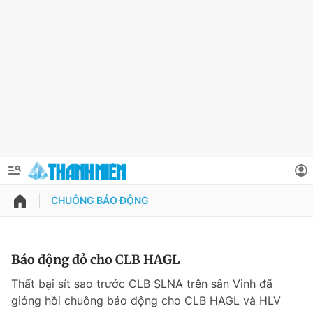
CHUÔNG BÁO ĐỘNG
QUẢNG CÁO
ĐẶT BÁO
Thông tin tài khoản
Báo động đỏ cho CLB HAGL
Đổi mật khẩu
Thất bại sít sao trước CLB SLNA trên sân Vinh đã
Chuyên mục
gióng hồi chuông báo động cho CLB HAGL và HLV
Tin đã lưu