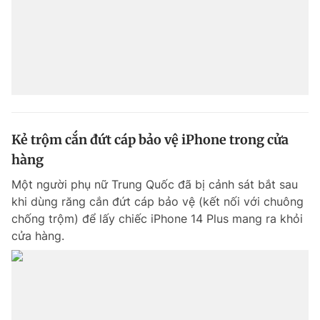
Đọc Thanh Niên trên điện thoại
Theo dõi báo trên
Kẻ trộm cắn đứt cáp bảo vệ iPhone trong cửa
hàng
Hotline
Liên hệ quảng cáo
Một người phụ nữ Trung Quốc đã bị cảnh sát bắt sau
0906 645 777
0908 780 404
khi dùng răng cắn đứt cáp bảo vệ (kết nối với chuông
chống trộm) để lấy chiếc iPhone 14 Plus mang ra khỏi
Đặt báo
Quảng cáo
RSS
Tòa soạn
Chính sách bảo m
cửa hàng.
Tổng biên tập: Nguyễn Ngọc Toàn
Phó tổng biên tập thường trực: Hải Thành
Phó tổng biên tập: Lâm Hiếu Dũng
Phó tổng biên tập: Trần Việt Hưng
Tổng thư ký tòa soạn: Đức Trung