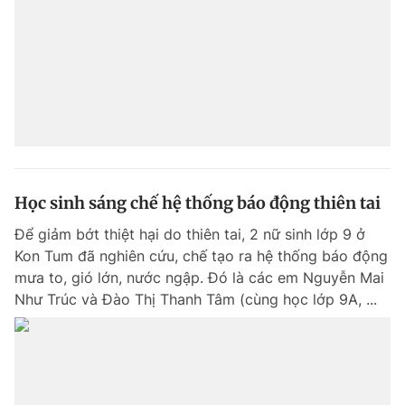
Giấy phép xuất bản số 110/GP - BTTTT cấp ngày 24.3.2020
© 2003-2026 Bản quyền thuộc về Báo Thanh Niên. Cấm sao chép
dưới mọi hình thức nếu không có sự chấp thuận bằng văn bản.
Phát triển bởi ePi Technologies, JSC.
Học sinh sáng chế hệ thống báo động thiên tai
Để giảm bớt thiệt hại do thiên tai, 2 nữ sinh lớp 9 ở
Kon Tum đã nghiên cứu, chế tạo ra hệ thống báo động
mưa to, gió lớn, nước ngập. Đó là các em Nguyễn Mai
Như Trúc và Đào Thị Thanh Tâm (cùng học lớp 9A, ...