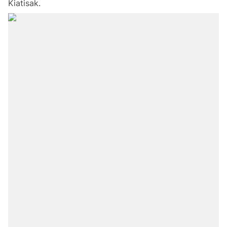
Kiatisak.
Chuyên mục khác
Tin đã xem
Chào ngày mới
Tin 24h
Đăng xuất
Tin thị trường
Tin 360
Video
Magazine
Sản phẩm khác
Tiện ích
Bạn cần biết
Thông tin tòa soạn
Liên hệ quảng cáo