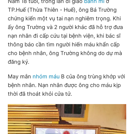
Năm 18 tuổi, trong lần đi giao
bánh mì
ở
TP.Huế (Thừa Thiên - Huế), ông Bá Trường
chứng kiến một vụ tai nạn nghiêm trọng. Khi
Đọc Thanh Niên trên điện thoại
ấy ông Trường và 2 người khác đã hỗ trợ đưa
nạn nhân đi cấp cứu tại bệnh viện, khi bác sĩ
thông báo cần tìm người hiến máu khẩn cấp
cho bệnh nhân, ông Trường không do dự mà
Theo dõi báo trên
đăng ký.
Hotline
Liên hệ quảng cáo
May mắn
nhóm máu
B của ông trùng khớp với
0906 645 777
0908 780 404
bệnh nhân. Nạn nhân được ông cho máu kịp
thời đã thoát khỏi cửa tử.
Đặt báo
Quảng cáo
RSS
Tòa soạn
Chính sách bảo
Tổng biên tập: Nguyễn Ngọc Toàn
Phó tổng biên tập thường trực: Hải Thành
Phó tổng biên tập: Lâm Hiếu Dũng
Phó tổng biên tập: Trần Việt Hưng
Tổng thư ký tòa soạn: Đức Trung