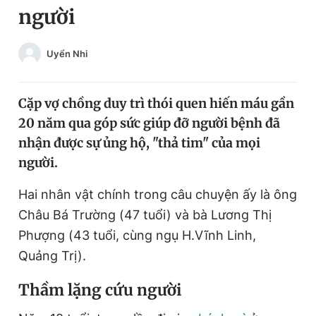
người
Chuyên mục khác
Tin đã xem
Chào ngày mới
Tin 24h
Uyển Nhi
Đăng xuất
Tin thị trường
Tin 360
Cặp vợ chồng duy trì thói quen hiến máu gần
20 năm qua góp sức giúp đỡ người bệnh đã
Video
Magazine
nhận được sự ủng hộ, "thả tim" của mọi
người.
Sản phẩm khác
Hai nhân vật chính trong câu chuyện ấy là ông
Châu Bá Trường (47 tuổi) và bà Lương Thị
Tiện ích
Bạn cần biết
Phượng (43 tuổi, cùng ngụ H.Vĩnh Linh,
Quảng Trị).
Thông tin tòa soạn
Liên hệ quảng cáo
Thầm lặng cứu người