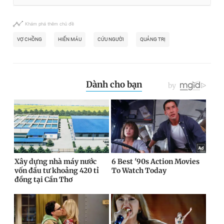
Khám phá thêm chủ đề
VỢ CHỒNG
HIẾN MÁU
CỨU NGƯỜI
QUẢNG TRỊ