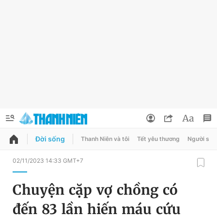
Đời sống
Thanh Niên và tôi
Tết yêu thương
Người sốn
QUẢNG CÁO
ĐẶT BÁO
02/11/2023 14:33 GMT+7
Thông tin tài khoản
Chuyện cặp vợ chồng có
Đổi mật khẩu
Chuyên mục
đến 83 lần hiến máu cứu
Tin đã lưu