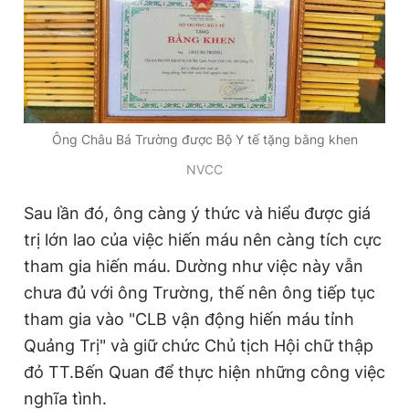
Giấy phép xuất bản số 110/GP - BTTTT cấp ngày 24.3.2020
© 2003-2026 Bản quyền thuộc về Báo Thanh Niên. Cấm sao
chép dưới mọi hình thức nếu không có sự chấp thuận bằng văn
bản. Phát triển bởi ePi Technologies, JSC.
Ông Châu Bá Trường được Bộ Y tế tặng bằng khen
NVCC
Sau lần đó, ông càng ý thức và hiểu được giá
trị lớn lao của việc hiến máu nên càng tích cực
tham gia hiến máu. Dường như việc này vẫn
chưa đủ với ông Trường, thế nên ông tiếp tục
tham gia vào "CLB vận động hiến máu tỉnh
Quảng Trị" và giữ chức Chủ tịch Hội chữ thập
đỏ TT.Bến Quan để thực hiện những công việc
nghĩa tình.