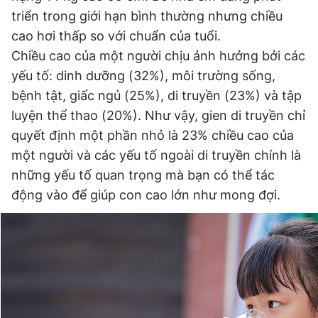
triển trong giới hạn bình thường nhưng chiều
cao hơi thấp so với chuẩn của tuổi.
Đọc Thanh Niên trên điện thoại
Chiều cao của một người chịu ảnh hưởng bởi các
yếu tố: dinh dưỡng (32%), môi trường sống,
bệnh tật, giấc ngủ (25%), di truyền (23%) và tập
luyện thể thao (20%). Như vậy, gien di truyền chỉ
quyết định một phần nhỏ là 23% chiều cao của
Theo dõi báo trên
một người và các yếu tố ngoài di truyền chính là
những yếu tố quan trọng mà bạn có thể tác
Hotline
Liên hệ quảng cáo
0906 645 777
0908 780 404
động vào để giúp con cao lớn như mong đợi.
Đặt báo
Quảng cáo
RSS
Tòa soạn
Chính sách bảo
Tổng biên tập: Nguyễn Ngọc Toàn
Phó tổng biên tập thường trực: Hải Thành
Phó tổng biên tập: Lâm Hiếu Dũng
Phó tổng biên tập: Trần Việt Hưng
Tổng thư ký tòa soạn: Đức Trung