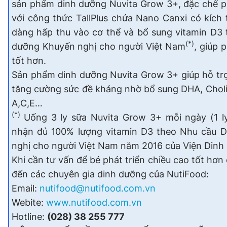
sản phẩm dinh dưỡng Nuvita Grow 3+, đặc chế ph
với công thức TallPlus chứa Nano Canxi có kích 
dàng hấp thu vào cơ thể và bổ sung vitamin D3
(*)
dưỡng Khuyến nghị cho người Việt Nam
, giúp 
tốt hơn.
Sản phẩm dinh dưỡng Nuvita Grow 3+ giúp hỗ trợ p
tăng cường sức đề kháng nhờ bổ sung DHA, Cholin
A,C,E…
(*)
Uống 3 ly sữa Nuvita Grow 3+ mỗi ngày (1 l
nhận đủ 100% lượng vitamin D3 theo Nhu cầu 
nghị cho người Việt Nam năm 2016 của Viện Dinh
Khi cần tư vấn để bé phát triển chiều cao tốt hơn 
đến các chuyên gia dinh dưỡng của NutiFood:
Email:
nutifood@nutifood.com.vn
Webite:
www.nutifood.com.vn
Hotline:
(028) 38 255 777