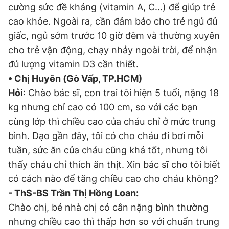
cường sức đề kháng (vitamin A, C…) để giúp trẻ
cao khỏe. Ngoài ra, cần đảm bảo cho trẻ ngủ đủ
giấc, ngủ sớm trước 10 giờ đêm và thường xuyên
cho trẻ vận động, chạy nhảy ngoài trời, để nhận
đủ lượng vitamin D3 cần thiết.
• Chị Huyên (Gò Vấp, TP.HCM)
Hỏi
: Chào bác sĩ, con trai tôi hiện 5 tuổi, nặng 18
kg nhưng chỉ cao có 100 cm, so với các bạn
cùng lớp thì chiều cao của cháu chỉ ở mức trung
bình. Dạo gần đây, tôi có cho cháu đi bơi mỗi
tuần, sức ăn của cháu cũng khá tốt, nhưng tôi
thấy cháu chỉ thích ăn thịt. Xin bác sĩ cho tôi biết
có cách nào để tăng chiều cao cho cháu không?
- ThS-BS Trần Thị Hồng Loan:
Chào chị, bé nhà chị có cân nặng bình thường
nhưng chiều cao thì thấp hơn so với chuẩn trung