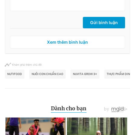
Gửi bình luận
Xem thêm bình luận
Khám phá thêm chủ đề
NUTIFOOD
NUÔI CON CHUẨN CAO
NUVITA GROW 3+
THỰC PHẨM DINH 