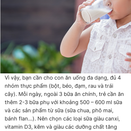
Giấy phép xuất bản số 110/GP - BTTTT cấp ngày 24.3.2020
© 2003-2026 Bản quyền thuộc về Báo Thanh Niên. Cấm sao
chép dưới mọi hình thức nếu không có sự chấp thuận bằng văn
bản. Phát triển bởi ePi Technologies, JSC.
Vì vậy, bạn cần cho con ăn uống đa dạng, đủ 4
nhóm thực phẩm (bột, béo, đạm, rau và trái
cây). Mỗi ngày, ngoài 3 bữa ăn chính, trẻ cần ăn
thêm 2-3 bữa phụ với khoảng 500 – 600 ml sữa
và các sản phẩm từ sữa (sữa chua, phô mai,
bánh flan…). Nên chọn các loại sữa giàu canxi,
vitamin D3, kẽm và giàu các dưỡng chất tăng