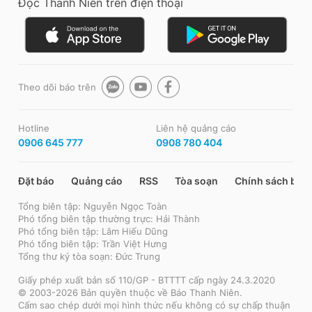
Đọc Thanh Niên trên điện thoại
Theo dõi báo trên
Hotline
Liên hệ quảng cáo
0906 645 777
0908 780 404
Đặt báo
Quảng cáo
RSS
Tòa soạn
Chính sách bảo
Tổng biên tập: Nguyễn Ngọc Toàn
Phó tổng biên tập thường trực: Hải Thành
Phó tổng biên tập: Lâm Hiếu Dũng
Phó tổng biên tập: Trần Việt Hưng
Tổng thư ký tòa soạn: Đức Trung
Giấy phép xuất bản số 110/GP - BTTTT cấp ngày 24.3.2020
© 2003-2026 Bản quyền thuộc về Báo Thanh Niên.
Cấm sao chép dưới mọi hình thức nếu không có sự chấp thuận