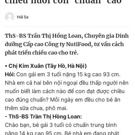
chiêu nuôi con ‘chuẩn’ cao
Chuyên mục khác
Tin đã xem
Hải Sa
Chào ngày mới
Tin 24h
Đăng xuất
ThS-BS Trần Thị Hồng Loan, Chuyên gia Dinh
Tin thị trường
Tin 360
dưỡng Cấp cao Công ty NutiFood, tư vấn cách
phát triển chiều cao cho trẻ.
Video
Magazine
• Chị Kim Xuân (Tây Hồ, Hà Nội)
Hỏi:
Con gái em 3 tuổi nặng 15 kg cao 93 cm.
Sản phẩm khác
Nhà em cả hai bên nội ngoại đều thấp người nên
muốn biết làm cách nào để con đạt được chiều
Tiện ích
Bạn cần biết
cao đúng chuẩn? Mỗi ngày em đều cho bé ăn
thêm sữa chua, phô mai.
Thông tin tòa soạn
Liên hệ quảng cáo
- ThS-BS Trần Thị Hồng Loan:
Chào bạn, bé gái 3 tuổi có chuẩn trung bình
nặng 14 kg cao 95 cm. Bé nhà em đang phát