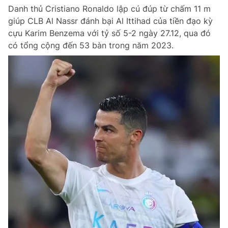
Danh thủ Cristiano Ronaldo lập cú đúp từ chấm 11 m
giúp CLB Al Nassr đánh bại Al Ittihad của tiền đạo kỳ
cựu Karim Benzema với tỷ số 5-2 ngày 27.12, qua đó
có tổng cộng đến 53 bàn trong năm 2023.