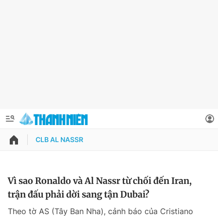
CLB AL NASSR
QUẢNG CÁO
ĐẶT BÁO
Thông tin tài khoản
Vì sao Ronaldo và Al Nassr từ chối đến Iran,
trận đấu phải dời sang tận Dubai?
Đổi mật khẩu
Chuyên mục
Theo tờ AS (Tây Ban Nha), cảnh báo của Cristiano
Tin đã lưu