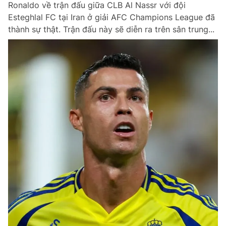
Ronaldo về trận đấu giữa CLB Al Nassr với đội
Chuyên mục khác
Esteghlal FC tại Iran ở giải AFC Champions League đã
Tin đã xem
thành sự thật. Trận đấu này sẽ diễn ra trên sân trung...
Chào ngày mới
Tin 24h
Đăng xuất
Tin thị trường
Tin 360
Video
Magazine
Sản phẩm khác
Tiện ích
Bạn cần biết
Thông tin tòa soạn
Liên hệ quảng cáo