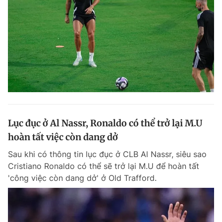
Giấy phép xuất bản số 110/GP - BTTTT cấp ngày 24.3.2020
© 2003-2026 Bản quyền thuộc về Báo Thanh Niên. Cấm sao chép
dưới mọi hình thức nếu không có sự chấp thuận bằng văn bản.
Phát triển bởi ePi Technologies, JSC.
Lục đục ở Al Nassr, Ronaldo có thể trở lại M.U
hoàn tất việc còn dang dở
Sau khi có thông tin lục đục ở CLB Al Nassr, siêu sao
Cristiano Ronaldo có thể sẽ trở lại M.U để hoàn tất
'công việc còn dang dở' ở Old Trafford.