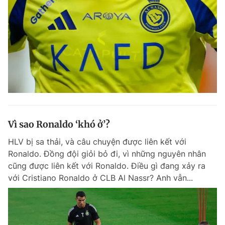
Đọc Thanh Niên trên điện thoại
Theo dõi báo trên
Vì sao Ronaldo ‘khó ở’?
Hotline
Liên hệ quảng cáo
0906 645 777
0908 780 404
HLV bị sa thải, và câu chuyện được liên kết với
Ronaldo. Đồng đội giỏi bỏ đi, vì những nguyên nhân
Đặt báo
Quảng cáo
RSS
Tòa soạn
Chính sách bảo m
cũng được liên kết với Ronaldo. Điều gì đang xảy ra
với Cristiano Ronaldo ở CLB Al Nassr? Anh vẫn...
Tổng biên tập: Nguyễn Ngọc Toàn
Phó tổng biên tập thường trực: Hải Thành
Phó tổng biên tập: Lâm Hiếu Dũng
Phó tổng biên tập: Trần Việt Hưng
Tổng thư ký tòa soạn: Đức Trung