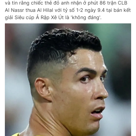
và tin rằng chiếc thẻ đỏ anh nhận ở phút 86 trận CLB
Al Nassr thua Al Hilal với tỷ số 1-2 ngày 9.4 tại bán kết
giải Siêu cúp Ả Rập Xê Út là 'không đáng'.