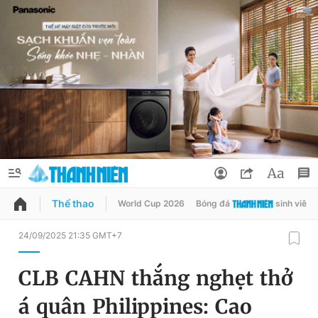
Thể thao
World Cup 2026
Bóng đá
sinh viên
QUẢNG CÁO
ĐẶT BÁO
24/09/2025 21:35 GMT+7
Thông tin tài khoản
CLB CAHN thắng nghẹt thở
Đổi mật khẩu
Chuyên mục
á quân Philippines: Cao
Tin đã lưu