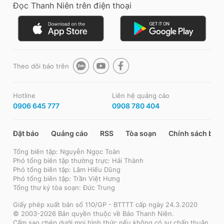
Đọc Thanh Niên trên điện thoại
Theo dõi báo trên
Hotline
Liên hệ quảng cáo
0906 645 777
0908 780 404
Đặt báo
Quảng cáo
RSS
Tòa soạn
Chính sách bảo
Tổng biên tập: Nguyễn Ngọc Toàn
Phó tổng biên tập thường trực: Hải Thành
Phó tổng biên tập: Lâm Hiếu Dũng
Phó tổng biên tập: Trần Việt Hưng
Tổng thư ký tòa soạn: Đức Trung
Giấy phép xuất bản số 110/GP - BTTTT cấp ngày 24.3.2020
© 2003-2026 Bản quyền thuộc về Báo Thanh Niên.
Cấm sao chép dưới mọi hình thức nếu không có sự chấp thuận