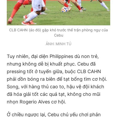
Giấy phép xuất bản số 110/GP - BTTTT cấp ngày 24.3.2020
© 2003-2026 Bản quyền thuộc về Báo Thanh Niên. Cấm sao
chép dưới mọi hình thức nếu không có sự chấp thuận bằng văn
bản. Phát triển bởi ePi Technologies, JSC.
CLB CAHN (áo đỏ) gặp khó trước thế trận phòng ngự của
Cebu
ẢNH: MINH TÚ
Tuy nhiên, đại diện Philippines dù non trẻ,
nhưng không dễ bị khuất phục. Cebu đã
pressing tốt ở tuyến giữa, buộc CLB CAHN
phải dồn bóng ra biên để tạt bổng tìm cơ hội.
Song, với hàng thủ cao to, hậu vệ đội khách
đã hóa giải tốt các quả tạt, không cho mũi
nhọn Rogerio Alves cơ hội.
Ở chiều ngược lại, Cebu chủ yếu chơi phản