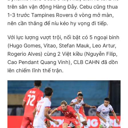
trên sân vận động Hàng Đẫy. Cebu cũng thua
1-3 trước Tampines Rovers ở vòng mở màn,
Đọc Thanh Niên trên điện thoại
nên cần thắng để níu kéo hy vọng đi tiếp.
Với lực lượng vượt trội, nổi bật có 5 ngoại binh
(Hugo Gomes, Vitao, Stefan Mauk, Leo Artur,
Rogerio Alves) cùng 2 Việt kiều (Nguyễn Filip,
Theo dõi báo trên
Cao Pendant Quang Vinh), CLB CAHN đã dồn
lên chiếm lĩnh thế trận.
Hotline
Liên hệ quảng cáo
0906 645 777
0908 780 404
Đặt báo
Quảng cáo
RSS
Tòa soạn
Chính sách bảo
Tổng biên tập: Nguyễn Ngọc Toàn
Phó tổng biên tập thường trực: Hải Thành
Phó tổng biên tập: Lâm Hiếu Dũng
Phó tổng biên tập: Trần Việt Hưng
Tổng thư ký tòa soạn: Đức Trung