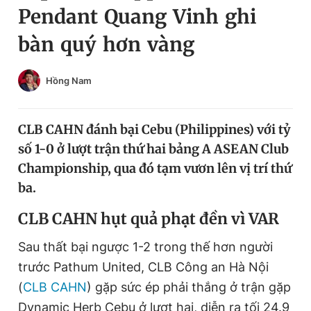
Pendant Quang Vinh ghi
Chuyên mục khác
Tin đã xem
bàn quý hơn vàng
Chào ngày mới
Tin 24h
Đăng xuất
Hồng Nam
Tin thị trường
Tin 360
CLB CAHN đánh bại Cebu (Philippines) với tỷ
Video
Magazine
số 1-0 ở lượt trận thứ hai bảng A ASEAN Club
Championship, qua đó tạm vươn lên vị trí thứ
Sản phẩm khác
ba.
Tiện ích
Bạn cần biết
CLB CAHN hụt quả phạt đền vì VAR
Sau thất bại ngược 1-2 trong thế hơn người
Thông tin tòa soạn
Liên hệ quảng cáo
trước Pathum United, CLB Công an Hà Nội
(
CLB CAHN
) gặp sức ép phải thắng ở trận gặp
Dynamic Herb Cebu ở lượt hai, diễn ra tối 24.9