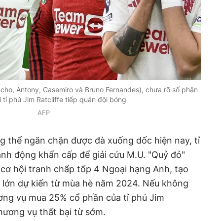
ncho, Antony, Casemiro và Bruno Fernandes), chưa rõ số phận
 tỉ phú Jim Ratcliffe tiếp quản đội bóng
AFP
 thể ngăn chặn được đà xuống dốc hiện nay, tỉ
hành động khẩn cấp để giải cứu M.U. "Quỷ đỏ"
cơ hội tranh chấp tốp 4 Ngoại hạng Anh, tạo
ổ lớn dự kiến từ mùa hè năm 2024. Nếu không
ương vụ mua 25% cổ phần của tỉ phú Jim
thương vụ thất bại từ sớm.