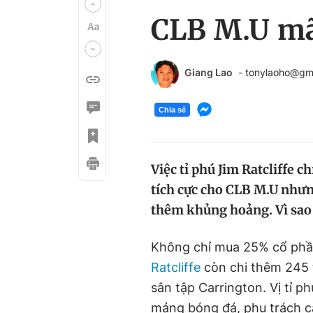
CLB M.U mãi
Giang Lao
- tonylaoho@gm
Chia sẻ
Việc tỉ phú Jim Ratcliffe 
tích cực cho CLB M.U nhưng
thêm khủng hoảng. Vì sao
Không chỉ mua 25% cổ ph
Ratcliffe
còn chi thêm 245 t
sân tập Carrington. Vị tỉ 
mảng bóng đá, phụ trách c