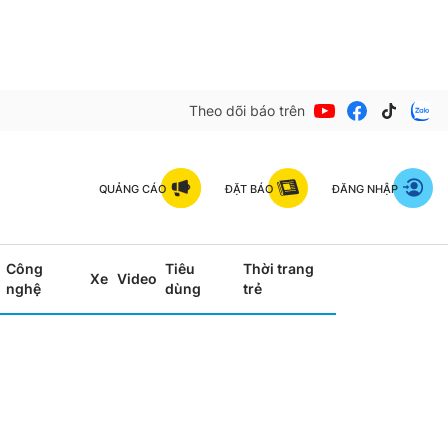
Theo dõi báo trên
QUẢNG CÁO
ĐẶT BÁO
ĐĂNG NHẬP
Công
Tiêu
Thời trang
Xe
Video
nghệ
dùng
trẻ