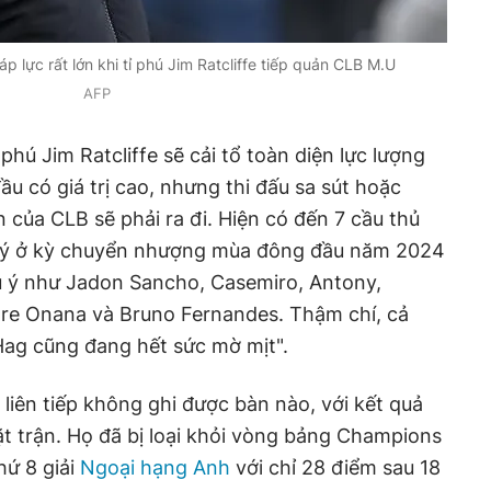
p lực rất lớn khi tỉ phú Jim Ratcliffe tiếp quản CLB M.U
AFP
 phú Jim Ratcliffe sẽ cải tổ toàn diện lực lượng
u có giá trị cao, nhưng thi đấu sa sút hoặc
của CLB sẽ phải ra đi. Hiện có đến 7 cầu thủ
h lý ở kỳ chuyển nhượng mùa đông đầu năm 2024
 ý như Jadon Sancho, Casemiro, Antony,
dre Onana và Bruno Fernandes. Thậm chí, cả
 Hag cũng đang hết sức mờ mịt".
 liên tiếp không ghi được bàn nào, với kết quả
ặt trận. Họ đã bị loại khỏi vòng bảng Champions
thứ 8 giải
Ngoại hạng Anh
với chỉ 28 điểm sau 18