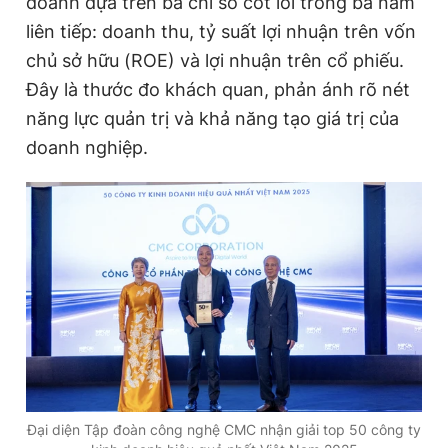
doanh dựa trên ba chỉ số cốt lõi trong ba năm
liên tiếp: doanh thu, tỷ suất lợi nhuận trên vốn
chủ sở hữu (ROE) và lợi nhuận trên cổ phiếu.
Đọc Thanh Niên trên điện thoại
Đây là thước đo khách quan, phản ánh rõ nét
năng lực quản trị và khả năng tạo giá trị của
doanh nghiệp.
Theo dõi báo trên
Hotline
Liên hệ quảng cáo
0906 645 777
0908 780 404
Đặt báo
Quảng cáo
RSS
Tòa soạn
Chính sách bảo
Tổng biên tập: Nguyễn Ngọc Toàn
Phó tổng biên tập thường trực: Hải Thành
Phó tổng biên tập: Lâm Hiếu Dũng
Phó tổng biên tập: Trần Việt Hưng
Đại diện Tập đoàn công nghệ CMC nhận giải top 50 công ty
Tổng thư ký tòa soạn: Đức Trung