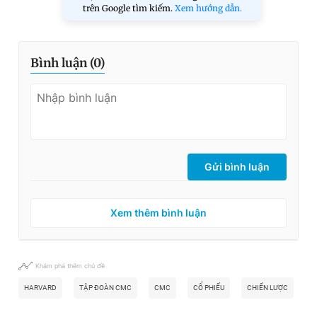
trên Google tìm kiếm.
Xem hướng dẫn.
Bình luận (
0
)
Gửi bình luận
Xem thêm bình luận
Khám phá thêm chủ đề
HARVARD
TẬP ĐOÀN CMC
CMC
CỔ PHIẾU
CHIẾN LƯỢC