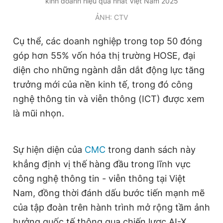
kinh doanh hiệu quả nhất Việt Nam 2025
Giấy phép xuất bản số 110/GP - BTTTT cấp ngày 24.3.2020
ẢNH: CTV
© 2003-2026 Bản quyền thuộc về Báo Thanh Niên. Cấm sao
chép dưới mọi hình thức nếu không có sự chấp thuận bằng văn
bản. Phát triển bởi ePi Technologies, JSC.
Cụ thể, các doanh nghiệp trong top 50 đóng
góp hơn 55% vốn hóa thị trường HOSE, đại
diện cho những ngành dẫn dắt động lực tăng
trưởng mới của nền kinh tế, trong đó công
nghệ thông tin và viễn thông (ICT) được xem
là mũi nhọn.
Sự hiện diện của
CMC
trong danh sách này
khẳng định vị thế hàng đầu trong lĩnh vực
công nghệ thông tin - viễn thông tại Việt
Nam, đồng thời đánh dấu bước tiến mạnh mẽ
của tập đoàn trên hành trình mở rộng tầm ảnh
hưởng quốc tế thông qua chiến lược AI-X