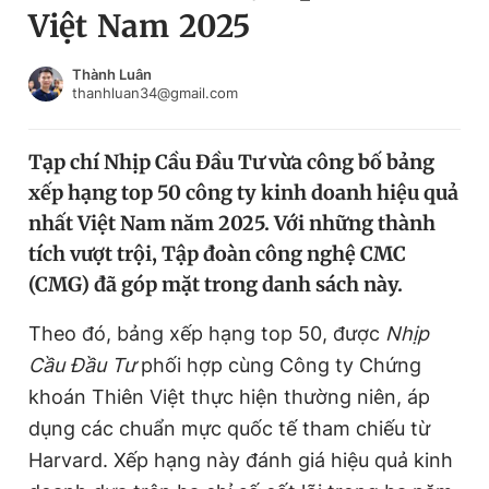
Việt Nam 2025
Chuyên mục khác
Tin đã xem
Chào ngày mới
Tin 24h
Thành Luân
thanhluan34@gmail.com
Đăng xuất
Tin thị trường
Tin 360
Tạp chí Nhịp Cầu Đầu Tư vừa công bố bảng
xếp hạng top 50 công ty kinh doanh hiệu quả
Video
Magazine
nhất Việt Nam năm 2025. Với những thành
tích vượt trội, Tập đoàn công nghệ CMC
(CMG) đã góp mặt trong danh sách này.
Sản phẩm khác
Tiện ích
Theo đó, bảng xếp hạng top 50, được
Bạn cần biết
Nhịp
Cầu Đầu Tư
phối hợp cùng Công ty Chứng
khoán Thiên Việt thực hiện thường niên, áp
Thông tin tòa soạn
Liên hệ quảng cáo
dụng các chuẩn mực quốc tế tham chiếu từ
Harvard. Xếp hạng này đánh giá hiệu quả kinh