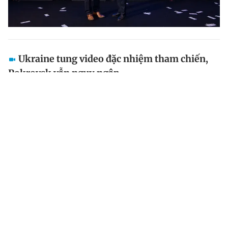
Ukraine tung video đặc nhiệm tham chiến,
Pokrovsk vẫn nguy ngập
Hôm 4.11, quân đội Ukraine đã công bố một video
hiếm hoi cho thấy hình ảnh chiến đấu tại thành phố
Pokrovsk, trong đó có cuộc đột kích gây tranh cãi
bằng trực thăng diễn ra gần đây.