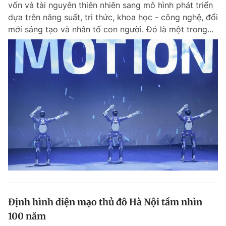
vốn và tài nguyên thiên nhiên sang mô hình phát triển
Chuyên mục khác
dựa trên năng suất, tri thức, khoa học - công nghệ, đổi
Tin đã xem
mới sáng tạo và nhân tố con người. Đó là một trong...
Chào ngày mới
Tin 24h
Đăng xuất
Tin thị trường
Tin 360
Video
Magazine
Sản phẩm khác
Tiện ích
Bạn cần biết
Thông tin tòa soạn
Liên hệ quảng cáo
Định hình diện mạo thủ đô Hà Nội tầm nhìn
100 năm