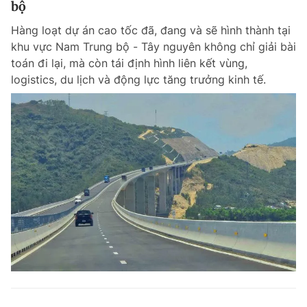
bộ
Giấy phép xuất bản số 110/GP - BTTTT cấp ngày 24.3.2020
© 2003-2026 Bản quyền thuộc về Báo Thanh Niên. Cấm sao chép
Hàng loạt dự án cao tốc đã, đang và sẽ hình thành tại
dưới mọi hình thức nếu không có sự chấp thuận bằng văn bản.
khu vực Nam Trung bộ - Tây nguyên không chỉ giải bài
Phát triển bởi ePi Technologies, JSC.
toán đi lại, mà còn tái định hình liên kết vùng,
logistics, du lịch và động lực tăng trưởng kinh tế.