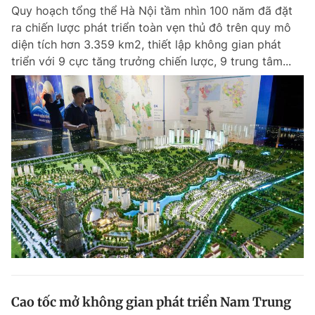
Quy hoạch tổng thể Hà Nội tầm nhìn 100 năm đã đặt
ra chiến lược phát triển toàn vẹn thủ đô trên quy mô
diện tích hơn 3.359 km2, thiết lập không gian phát
Đọc Thanh Niên trên điện thoại
triển với 9 cực tăng trưởng chiến lược, 9 trung tâm...
Theo dõi báo trên
Hotline
Liên hệ quảng cáo
0906 645 777
0908 780 404
Đặt báo
Quảng cáo
RSS
Tòa soạn
Chính sách bảo m
Tổng biên tập: Nguyễn Ngọc Toàn
Phó tổng biên tập thường trực: Hải Thành
Phó tổng biên tập: Lâm Hiếu Dũng
Phó tổng biên tập: Trần Việt Hưng
Cao tốc mở không gian phát triển Nam Trung
Tổng thư ký tòa soạn: Đức Trung