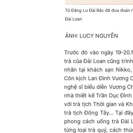
Tử Đằng Lư Đài Bắc đã đưa đoàn ng
Đài Loan
ẢNH: LUCY NGUYỄN
Trước đó vào ngày 19-20.
trà của Đài Loan cũng trìn
nhãn tại khách sạn Nikko
Côn kịch Lan Đình Vương Ch
nghệ sĩ biểu diễn Vương Ch
nhà thiết kế Trần Dục Đình
với trà tịch Thời gian và K
trà tịch Đông Tây... Tại đ
phong cách uống trà Đài L
từng loại trà quý, cách th