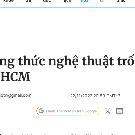
khỏe
trẻ
dục
lịch
hóa
trí
thao
ng thức nghệ thuật trố
P.HCM
hibtn@gmail.com
22/11/2022 20:59 GMT+7