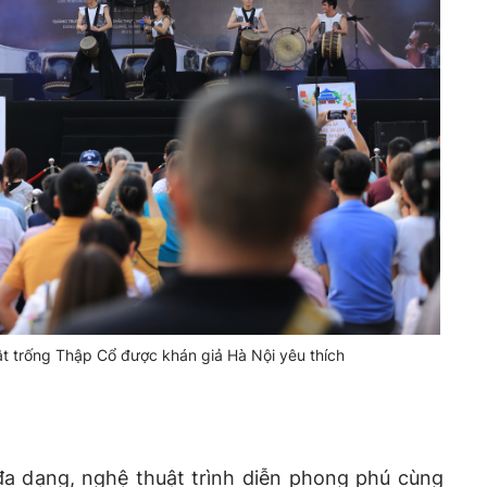
t trống Thập Cổ được khán giả Hà Nội yêu thích
a dạng, nghệ thuật trình diễn phong phú cùng