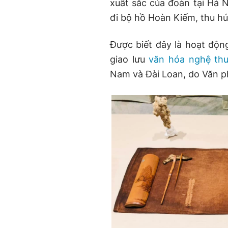
xuất sắc của đoàn tại Hà N
đi bộ hồ Hoàn Kiếm, thu hú
Được biết đây là hoạt độn
giao lưu
văn hóa nghệ thu
Nam và Đài Loan, do Văn p