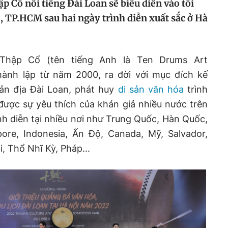
 Cổ nổi tiếng Đài Loan sẽ biểu diễn vào tối
 , TP.HCM sau hai ngày trình diễn xuất sắc ở Hà
Thập Cổ (tên tiếng Anh là Ten Drums Art
hành lập từ năm 2000, ra đời với mục đích kế
ản địa Đài Loan, phát huy
di sản văn hóa
trình
được sự yêu thích của khán giả nhiều nước trên
ình diễn tại nhiều nơi như Trung Quốc, Hàn Quốc,
pore, Indonesia, Ấn Độ, Canada, Mỹ, Salvador,
 Thổ Nhĩ Kỳ, Pháp...