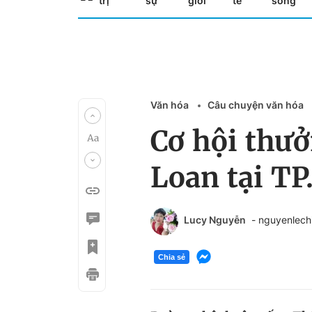
trị
sự
giới
tế
sống
Văn hóa
Câu chuyện văn hóa
Cơ hội thưở
Loan tại T
Lucy Nguyễn
- nguyenlec
Chia sẻ