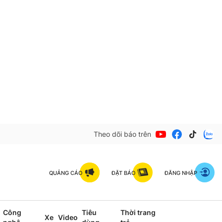
Theo dõi báo trên
QUẢNG CÁO
ĐẶT BÁO
ĐĂNG NHẬP
Công
Tiêu
Thời trang
Xe
Video