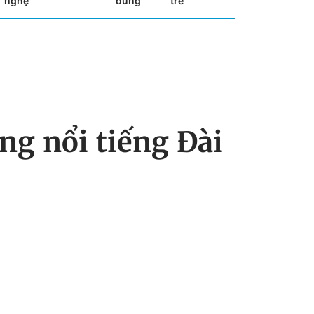
nghệ
dùng
trẻ
ng nổi tiếng Đài