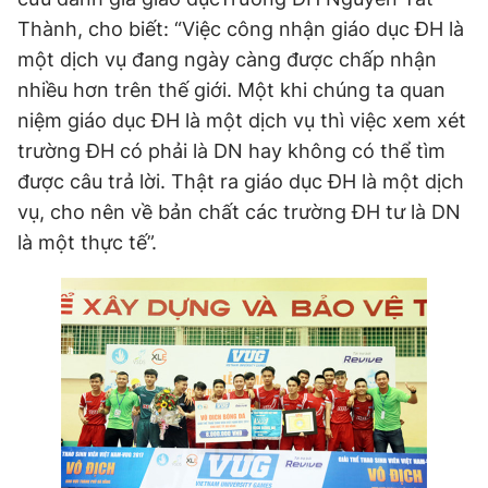
Thành, cho biết: “Việc công nhận giáo dục ĐH là
một dịch vụ đang ngày càng được chấp nhận
Đọc Thanh Niên trên điện thoại
nhiều hơn trên thế giới. Một khi chúng ta quan
niệm giáo dục ĐH là một dịch vụ thì việc xem xét
trường ĐH có phải là DN hay không có thể tìm
được câu trả lời. Thật ra giáo dục ĐH là một dịch
Theo dõi báo trên
vụ, cho nên về bản chất các trường ĐH tư là DN
là một thực tế”.
Hotline
Liên hệ quảng cáo
0906 645 777
0908 780 404
Đặt báo
Quảng cáo
RSS
Tòa soạn
Chính sách bảo
Tổng biên tập: Nguyễn Ngọc Toàn
Phó tổng biên tập thường trực: Hải Thành
Phó tổng biên tập: Lâm Hiếu Dũng
Phó tổng biên tập: Trần Việt Hưng
Tổng thư ký tòa soạn: Đức Trung