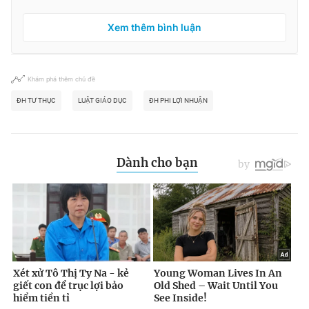
Xem thêm bình luận
Khám phá thêm chủ đề
ĐH TƯ THỤC
LUẬT GIÁO DỤC
ĐH PHI LỢI NHUẬN