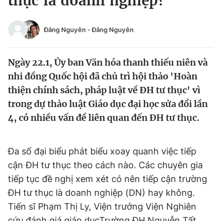
thục là doanh nghiệp?
Chuyên mục khác
Tin đã xem
Đăng Nguyên
-
Đăng Nguyên
Chào ngày mới
Tin 24h
Đăng xuất
Ngày 22.1, Ủy ban Văn hóa thanh thiếu niên và
Tin thị trường
Tin 360
nhi đồng Quốc hội đã chủ trì hội thảo 'Hoàn
thiện chính sách, pháp luật về ĐH tư thục' vì
Video
Magazine
trong dự thảo luật Giáo dục đại học sửa đổi lần
4, có nhiều vấn đề liên quan đến ĐH tư thục.
Sản phẩm khác
Tiện ích
Bạn cần biết
Đa số đại biểu phát biểu xoay quanh việc tiếp
cận ĐH tư thục theo cách nào. Các chuyên gia
tiếp tục đề nghị xem xét có nên tiếp cận trường
Thông tin tòa soạn
Liên hệ quảng cáo
ĐH tư thục là doanh nghiệp (DN) hay không.
Tiến sĩ Phạm Thị Ly, Viện trưởng Viện Nghiên
cứu đánh giá giáo dụcTrường ĐH Nguyễn Tất