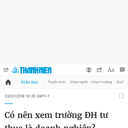
Giáo dục
Tuyển sinh
Chọn nghề - Chọn trường
Du học
QUẢNG CÁO
ĐẶT BÁO
23/01/2018 10:35 GMT+7
Thông tin tài khoản
Có nên xem trường ĐH tư
Đổi mật khẩu
Chuyên mục
Tin đã lưu