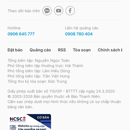
Theo dõi báo trên
Hotline
Liên hệ quảng cáo
0906 645 777
0908 780 404
Đặt báo
Quảng cáo
RSS
Tòa soạn
Chính sách bảo
Tổng biên tập: Nguyễn Ngọc Toàn
Phó tổng biên tập thường trực: Hải Thành
Phó tổng biên tập: Lâm Hiếu Dũng
Phó tổng biên tập: Trần Việt Hưng
Tổng thư ký tòa soạn: Đức Trung
Giấy phép xuất bản số 110/GP - BTTTT cấp ngày 24.3.2020
© 2003-2026 Bản quyền thuộc về Báo Thanh Niên.
Cấm sao chép dưới mọi hình thức nếu không có sự chấp thuận
bằng văn bản.