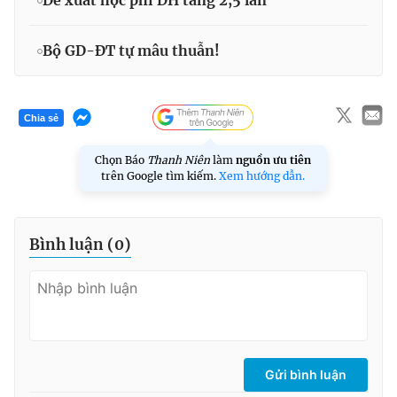
Đề xuất học phí ĐH tăng 2,5 lần
Bộ GD-ĐT tự mâu thuẫn!
Chia sẻ
Chọn Báo
Thanh Niên
làm
nguồn ưu tiên
trên Google tìm kiếm.
Xem hướng dẫn.
Bình luận (
0
)
Gửi bình luận