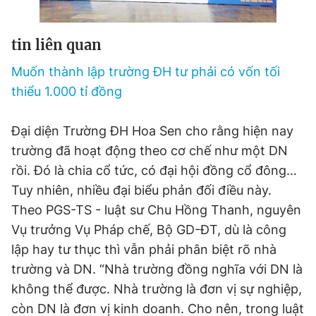
Giấy phép xuất bản số 110/GP - BTTTT cấp ngày 24.3.2020
© 2003-2026 Bản quyền thuộc về Báo Thanh Niên. Cấm sao
chép dưới mọi hình thức nếu không có sự chấp thuận bằng văn
tin liên quan
bản. Phát triển bởi ePi Technologies, JSC.
Muốn thành lập trường ĐH tư phải có vốn tối
thiểu 1.000 tỉ đồng
Đại diện Trường ĐH Hoa Sen cho rằng hiện nay
trường đã hoạt động theo cơ chế như một DN
rồi. Đó là chia cổ tức, có đại hội đồng cổ đông…
Tuy nhiên, nhiều đại biểu phản đối điều này.
Theo PGS-TS - luật sư Chu Hồng Thanh, nguyên
Vụ trưởng Vụ Pháp chế, Bộ GD-ĐT, dù là công
lập hay tư thục thì vẫn phải phân biệt rõ nhà
trường và DN. “Nhà trường đồng nghĩa với DN là
không thể được. Nhà trường là đơn vị sự nghiệp,
còn DN là đơn vị kinh doanh. Cho nên, trong luật