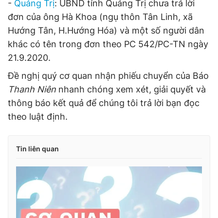
-
Quảng Trị
: UBND tỉnh Quảng Trị chưa trả lời
Giấy phép xuất bản số 110/GP - BTTTT cấp ngày 24.3.2020
đơn của ông Hà Khoa (ngụ thôn Tân Linh, xã
© 2003-2026 Bản quyền thuộc về Báo Thanh Niên. Cấm sao
chép dưới mọi hình thức nếu không có sự chấp thuận bằng văn
Hướng Tân, H.Hướng Hóa) và một số người dân
bản. Phát triển bởi ePi Technologies, JSC.
khác có tên trong đơn theo PC 542/PC-TN ngày
21.9.2020.
Đề nghị quý cơ quan nhận phiếu chuyển của Báo
Thanh Niên
nhanh chóng xem xét, giải quyết và
thông báo kết quả để chúng tôi trả lời bạn đọc
theo luật định.
Tin liên quan