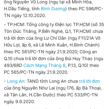
ông Nguyễn Vũ Long (ngụ tại xã Minh Hòa,
H.Dầu Tiếng, tỉnh
Bình Dương
) theo PC 596/PC-
TN ngày 12.10.2020.
Đọc Thanh Niên trên điện thoại
- TP.HCM: Tổng công ty Điện lực TP.HCM (số 35
Tôn Đức Thắng, P.Bến Nghé, Q.1, TP.HCM) chưa
trả lời đơn của ông Lư Chí Dân (ngụ F11/21A Võ
Hữu Lợi, ấp 6, xã Lê Minh Xuân, H.Bình Chánh)
Theo dõi báo trên
theo PC 561/PC-TN ngày 21.9.2020; Công an
Q.10 chưa trả lời đơn của ông Bùi Huy Thao (ngụ
Hotline
Liên hệ quảng cáo
493/68D
Cách Mạng Tháng 8
, P.13, Q.10) theo
0906 645 777
0908 780 404
PC 565/PC-TN ngày 21.9.2020.
Đặt báo
Quảng cáo
RSS
Tòa soạn
Chính sách bảo
-
Long An
: TAND tỉnh Long An chưa
trả lời đơn
của ông Nguyễn Như Lai (ngụ 176, ấp Bà Thoại,
Tổng biên tập: Nguyễn Ngọc Toàn
Phó tổng biên tập thường trực: Hải Thành
xã Tân Lân, H.Cần Đước) theo PC 533/PC-TN
Phó tổng biên tập: Lâm Hiếu Dũng
ngày 9.9.2020.
Phó tổng biên tập: Trần Việt Hưng
Tổng thư ký tòa soạn: Đức Trung