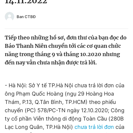
14.11.2022
Chuyên mục khác
Tin đã xem
Ban CTBĐ
Chào ngày mới
Tin 24h
Đăng xuất
Tiếp theo những hồ sơ, đơn thư của bạn đọc do
Tin thị trường
Tin 360
Báo Thanh Niên chuyển tới các cơ quan chức
năng trong tháng 9 và tháng 10.2020 nhưng
Video
Magazine
đến nay vẫn chưa nhận được trả lời.
Sản phẩm khác
- Hà Nội: Sở Y tế TP.Hà Nội chưa trả lời đơn của
Tiện ích
Bạn cần biết
ông Phạm Quốc Hoàng (ngụ 29 Hoàng Hoa
Thám, P.13, Q.Tân Bình, TP.HCM) theo phiếu
Thông tin tòa soạn
Liên hệ quảng cáo
chuyển (PC) 578/PC-TN ngày 12.10.2020; Công
ty cổ phần Viễn thông di động Toàn Cầu (280B
Lạc Long Quân, TP.Hà Nội)
chưa trả lời đơn
của