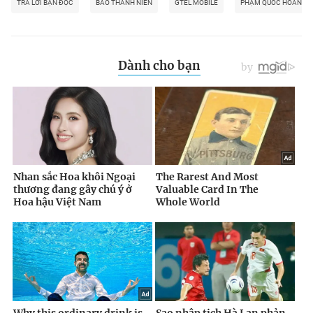
TRẢ LỜI BẠN ĐỌC
BÁO THANH NIÊN
GTEL MOBILE
PHẠM QUỐC HOÀNG