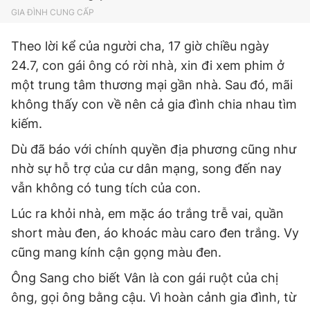
GIA ĐÌNH CUNG CẤP
Giấy phép xuất bản số 110/GP - BTTTT cấp ngày 24.3.2020
© 2003-2026 Bản quyền thuộc về Báo Thanh Niên. Cấm sao
chép dưới mọi hình thức nếu không có sự chấp thuận bằng văn
Theo lời kể của người cha, 17 giờ chiều ngày
bản. Phát triển bởi ePi Technologies, JSC.
24.7, con gái ông có rời nhà, xin đi xem phim ở
một trung tâm thương mại gần nhà. Sau đó, mãi
không thấy con về nên cả gia đình chia nhau tìm
kiếm.
Dù đã báo với chính quyền địa phương cũng như
nhờ sự hỗ trợ của cư dân mạng, song đến nay
vẫn không có tung tích của con.
Lúc ra khỏi nhà, em mặc áo trắng trễ vai, quần
short màu đen, áo khoác màu caro đen trắng. Vy
cũng mang kính cận gọng màu đen.
Ông Sang cho biết Vân là con gái ruột của chị
ông, gọi ông bằng cậu. Vì hoàn cảnh gia đình, từ