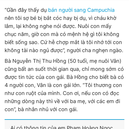
“Gần đây thấy dụ
bán người sang Campuchia
nên tôi sợ bé bị bắt cóc hay bị dụ, vì cháu khờ
lắm, lại không nghe nói được. Nuôi con mấy
chục năm, giờ con mà có mệnh hệ gì tôi không
biết sống sao. Cứ hễ chợp mắt là tôi nhớ tới con
không tài nào ngủ được”, người cha nghẹn ngào.
Bà Nguyễn Thị Thu Hồng (50 tuổi, mẹ nuôi Vân)
cũng bất an suốt thời gian qua, chỉ mong sớm có
được tin tức của con gái. Bà Hồng cho biết bà có
4 người con, Vân là con gái lớn. “Tôi thương con
như con ruột của mình. Con ơi, nếu con có đọc
những dòng này thì về với ba mẹ, với các em đi
con”, bà nhắn nhủ với con gái.
Ai có thông tin của em Phạm Hoàng Ngọc