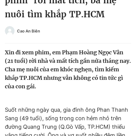
phim’ rồi mất tích, ba mẹ
Chuyên mục khác
nuôi tìm khắp TP.HCM
Tin đã xem
Chào ngày mới
Tin 24h
Đăng xuất
Cao An Biên
Tin thị trường
Tin 360
Xin đi xem phim, em Phạm Hoàng Ngọc Vân
Video
Magazine
(21 tuổi) rời nhà và mất tích gần nửa tháng nay.
Cha mẹ nuôi của em khóc nghẹn, tìm kiếm
khắp TP.HCM nhưng vẫn không có tin tức gì
Sản phẩm khác
của con gái.
Tiện ích
Bạn cần biết
Suốt những ngày qua, gia đình ông Phan Thanh
Thông tin tòa soạn
Liên hệ quảng cáo
Sang (49 tuổi), sống trong con hẻm nhỏ trên
đường Quang Trung (Q.Gò Vấp, TP.HCM) thiếu
vắng tiếng cười. Ông và vợ suốt nhiều đêm liền