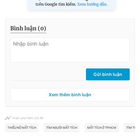
trên Google tìm kiếm.
Xem hướng dẫn.
Bình luận (
0
)
Gửi bình luận
Xem thêm bình luận
Khám phá thêm chủ đề
THIẾU NỮ MẤT TÍCH
TÌM NGƯỜI MẤT TÍCH
MẤT TÍCH Ở TP.HCM
TÌM THẤ