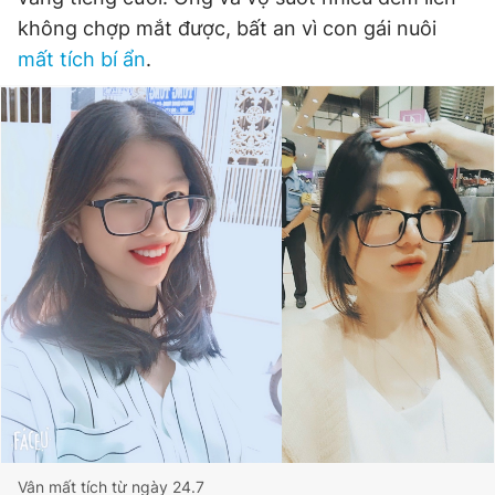
không chợp mắt được, bất an vì con gái nuôi
mất tích bí ẩn
.
Đọc Thanh Niên trên điện thoại
Theo dõi báo trên
Hotline
Liên hệ quảng cáo
0906 645 777
0908 780 404
Đặt báo
Quảng cáo
RSS
Tòa soạn
Chính sách bảo
Tổng biên tập: Nguyễn Ngọc Toàn
Phó tổng biên tập thường trực: Hải Thành
Phó tổng biên tập: Lâm Hiếu Dũng
Phó tổng biên tập: Trần Việt Hưng
Tổng thư ký tòa soạn: Đức Trung
Vân mất tích từ ngày 24.7