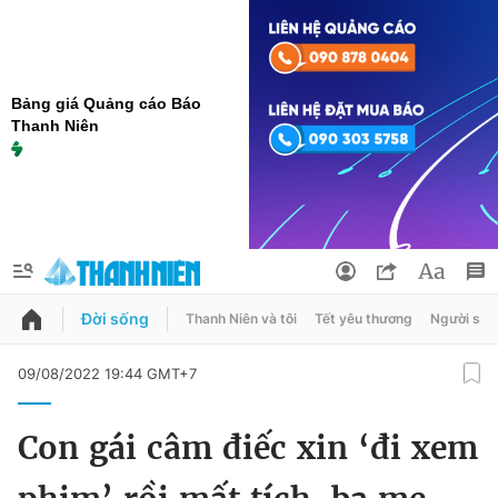
Bảng giá Quảng cáo Báo
Thanh Niên
Đời sống
Thanh Niên và tôi
Tết yêu thương
Người sốn
QUẢNG CÁO
ĐẶT BÁO
09/08/2022 19:44 GMT+7
Thông tin tài khoản
Con gái câm điếc xin ‘đi xem
Đổi mật khẩu
Chuyên mục
Tin đã lưu