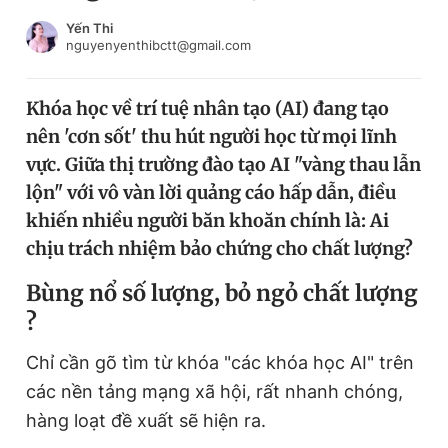
Chuyên mục khác
Yến Thi
Tin đã xem
nguyenyenthibctt@gmail.com
Chào ngày mới
Tin 24h
Đăng xuất
Khóa học về trí tuệ nhân tạo (AI) đang tạo
Tin thị trường
Tin 360
nên 'cơn sốt' thu hút người học từ mọi lĩnh
vực. Giữa thị trường đào tạo AI "vàng thau lẫn
Video
Magazine
lộn" với vô vàn lời quảng cáo hấp dẫn, điều
khiến nhiều người băn khoăn chính là: Ai
chịu trách nhiệm bảo chứng cho chất lượng?
Sản phẩm khác
B
ùng nổ số lượng, bỏ ngỏ chất lượng
Tiện ích
Bạn cần biết
?
Chỉ cần gõ tìm từ khóa "các khóa học AI" trên
Thông tin tòa soạn
Liên hệ quảng cáo
các nền tảng mạng xã hội, rất nhanh chóng,
hàng loạt đề xuất sẽ hiện ra.