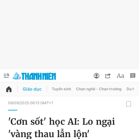
Giáo dục
Tuyển sinh
Chọn nghề - Chọn trường
Du học
QUẢNG CÁO
ĐẶT BÁO
08/09/2025 06:15 GMT+7
Thông tin tài khoản
'Cơn sốt' học AI: Lo ngại
Đổi mật khẩu
Chuyên mục
'vàng thau lẫn lộn'
Tin đã lưu