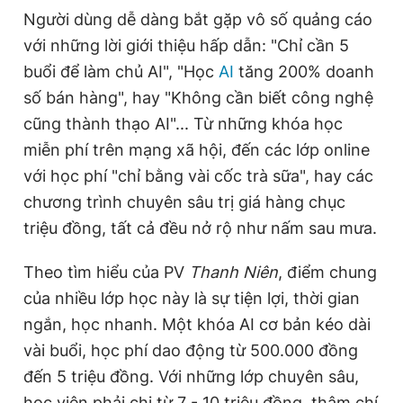
Người dùng dễ dàng bắt gặp vô số quảng cáo
với những lời giới thiệu hấp dẫn: "Chỉ cần 5
Đọc Thanh Niên trên điện thoại
buổi để làm chủ AI", "Học
AI
tăng 200% doanh
số bán hàng", hay "Không cần biết công nghệ
cũng thành thạo AI"... Từ những khóa học
miễn phí trên mạng xã hội, đến các lớp online
Theo dõi báo trên
với học phí "chỉ bằng vài cốc trà sữa", hay các
chương trình chuyên sâu trị giá hàng chục
Hotline
Liên hệ quảng cáo
triệu đồng, tất cả đều nở rộ như nấm sau mưa.
0906 645 777
0908 780 404
Theo tìm hiểu của PV
Thanh Niên
, điểm chung
Đặt báo
Quảng cáo
RSS
Tòa soạn
Chính sách bảo
của nhiều lớp học này là sự tiện lợi, thời gian
ngắn, học nhanh. Một khóa AI cơ bản kéo dài
Tổng biên tập: Nguyễn Ngọc Toàn
Phó tổng biên tập thường trực: Hải Thành
vài buổi, học phí dao động từ 500.000 đồng
Phó tổng biên tập: Lâm Hiếu Dũng
Phó tổng biên tập: Trần Việt Hưng
đến 5 triệu đồng. Với những lớp chuyên sâu,
Tổng thư ký tòa soạn: Đức Trung
học viên phải chi từ 7 - 10 triệu đồng, thậm chí