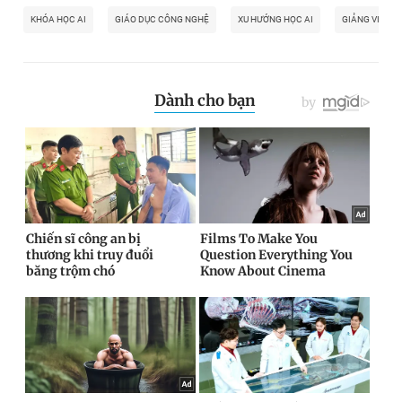
KHÓA HỌC AI
GIÁO DỤC CÔNG NGHỆ
XU HƯỚNG HỌC AI
GIẢNG VIÊN AI