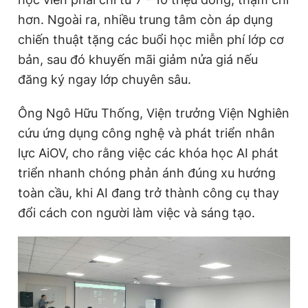
Giấy phép xuất bản số 110/GP - BTTTT cấp ngày 24.3.2020
hơn. Ngoài ra, nhiều trung tâm còn áp dụng
© 2003-2026 Bản quyền thuộc về Báo Thanh Niên. Cấm sao
chiến thuật tặng các buổi học miễn phí lớp cơ
chép dưới mọi hình thức nếu không có sự chấp thuận bằng văn
bản. Phát triển bởi ePi Technologies, JSC.
bản, sau đó khuyến mãi giảm nửa giá nếu
đăng ký ngay lớp chuyên sâu.
Ông Ngô Hữu Thống, Viện trưởng Viện Nghiên
cứu ứng dụng công nghệ và phát triển nhân
lực AiOV, cho rằng việc các khóa học AI phát
triển nhanh chóng phản ánh đúng xu hướng
toàn cầu, khi AI đang trở thành công cụ thay
đổi cách con người làm việc và sáng tạo.