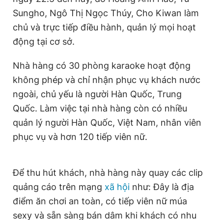
Giấy phép xuất bản số 110/GP - BTTTT cấp ngày 24.3.2020
Sungho, Ngô Thị Ngọc Thúy, Cho Kiwan làm
© 2003-2026 Bản quyền thuộc về Báo Thanh Niên. Cấm sao
chủ và trực tiếp điều hành, quản lý mọi hoạt
chép dưới mọi hình thức nếu không có sự chấp thuận bằng văn
bản. Phát triển bởi ePi Technologies, JSC.
động tại cơ sở.
Nhà hàng có 30 phòng karaoke hoạt động
không phép và chỉ nhận phục vụ khách nước
ngoài, chủ yếu là người Hàn Quốc, Trung
Quốc. Làm việc tại nhà hàng còn có nhiều
quản lý người Hàn Quốc, Việt Nam, nhân viên
phục vụ và hơn 120 tiếp viên nữ.
Để thu hút khách, nhà hàng này quay các clip
quảng cáo trên mạng
xã hội
như: Đây là địa
điểm ăn chơi an toàn, có tiếp viên nữ múa
sexy và sẵn sàng bán dâm khi khách có nhu