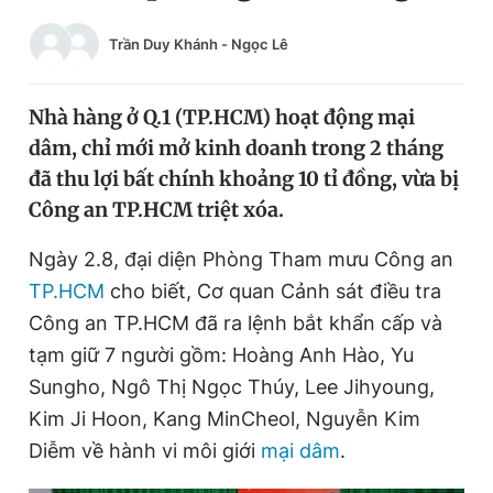
Chuyên mục khác
Trần Duy Khánh
-
Ngọc Lê
Tin đã xem
Chào ngày mới
Tin 24h
Đăng xuất
Nhà hàng ở Q.1 (TP.HCM) hoạt động mại
Tin thị trường
Tin 360
dâm, chỉ mới mở kinh doanh trong 2 tháng
đã thu lợi bất chính khoảng 10 tỉ đồng, vừa bị
Công an TP.HCM triệt xóa.
Video
Magazine
Ngày 2.8, đại diện Phòng Tham mưu Công an
TP.HCM
cho biết, Cơ quan Cảnh sát điều tra
Sản phẩm khác
Công an TP.HCM đã ra lệnh bắt khẩn cấp và
Tiện ích
Bạn cần biết
tạm giữ 7 người gồm: Hoàng Anh Hào, Yu
Sungho, Ngô Thị Ngọc Thúy, Lee Jihyoung,
Thông tin tòa soạn
Liên hệ quảng cáo
Kim Ji Hoon, Kang MinCheol, Nguyễn Kim
Diễm về hành vi môi giới
mại dâm
.