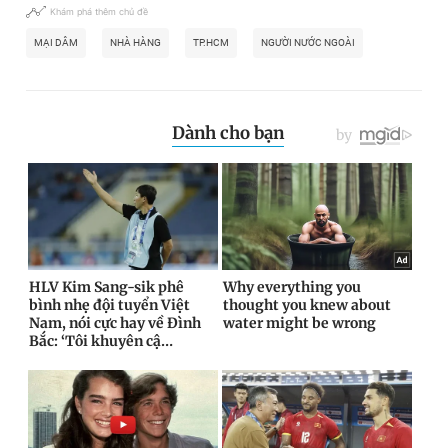
Khám phá thêm chủ đề
MẠI DÂM
NHÀ HÀNG
TP.HCM
NGƯỜI NƯỚC NGOÀI