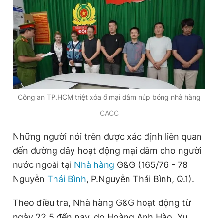
Đọc Thanh Niên trên điện thoại
Theo dõi báo trên
Công an TP.HCM triệt xóa ổ mại dâm núp bóng nhà hàng
CACC
Hotline
Liên hệ quảng cáo
0906 645 777
0908 780 404
Những người nói trên được xác định liên quan
đến đường dây hoạt động mại dâm cho người
Đặt báo
Quảng cáo
RSS
Tòa soạn
Chính sách bảo
nước ngoài tại
Nhà hàng
G&G (165/76 - 78
Tổng biên tập: Nguyễn Ngọc Toàn
Nguyễn
Thái Bình
, P.Nguyễn Thái Bình, Q.1).
Phó tổng biên tập thường trực: Hải Thành
Phó tổng biên tập: Lâm Hiếu Dũng
Theo điều tra, Nhà hàng G&G hoạt động từ
Phó tổng biên tập: Trần Việt Hưng
Tổng thư ký tòa soạn: Đức Trung
ngày 22.5 đến nay, do Hoàng Anh Hào, Yu