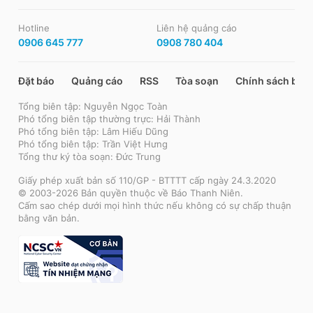
Hotline
Liên hệ quảng cáo
0906 645 777
0908 780 404
Đặt báo
Quảng cáo
RSS
Tòa soạn
Chính sách bảo
Tổng biên tập: Nguyễn Ngọc Toàn
Phó tổng biên tập thường trực: Hải Thành
Phó tổng biên tập: Lâm Hiếu Dũng
Phó tổng biên tập: Trần Việt Hưng
Tổng thư ký tòa soạn: Đức Trung
Giấy phép xuất bản số 110/GP - BTTTT cấp ngày 24.3.2020
© 2003-2026 Bản quyền thuộc về Báo Thanh Niên.
Cấm sao chép dưới mọi hình thức nếu không có sự chấp thuận
bằng văn bản.