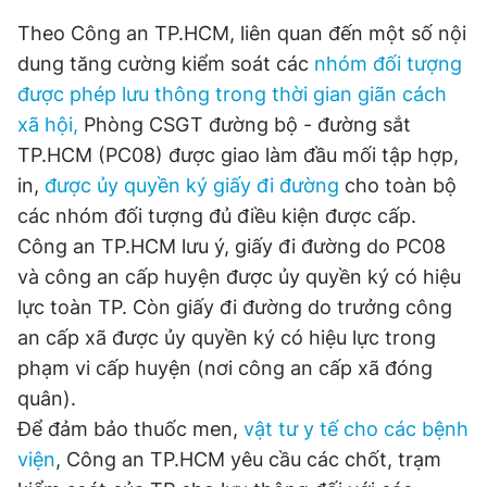
© 2003-2026 Bản quyền thuộc về Báo Thanh Niên. Cấm sao
chép dưới mọi hình thức nếu không có sự chấp thuận bằng văn
Theo Công an TP.HCM, liên quan đến một số nội
bản. Phát triển bởi ePi Technologies, JSC.
dung tăng cường kiểm soát các
nhóm đối tượng
được phép lưu thông trong thời gian giãn cách
xã hội,
Phòng CSGT đường bộ - đường sắt
TP.HCM (PC08) được giao làm đầu mối tập hợp,
in,
được ủy quyền ký giấy đi đường
cho toàn bộ
các nhóm đối tượng đủ điều kiện được cấp.
Công an TP.HCM lưu ý, giấy đi đường do PC08
và công an cấp huyện được ủy quyền ký có hiệu
lực toàn TP. Còn giấy đi đường do trưởng công
an cấp xã được ủy quyền ký có hiệu lực trong
phạm vi cấp huyện (nơi công an cấp xã đóng
quân).
Để đảm bảo thuốc men,
vật tư y tế cho các bệnh
viện
, Công an TP.HCM yêu cầu các chốt, trạm