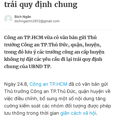
trái quy định chung
Tin đã xem
Chào ngày mới
Tin 24h
Bích Ngân
Đăng xuất
bichngantn2612@gmail.com
Tin thị trường
Tin 360
Công an TP.HCM vừa có văn bản gửi Thủ
Video
Magazine
trưởng Công an TP.Thủ Đức, quận, huyện,
trong đó lưu ý các trưởng công an cấp huyện
không tự đặt các yêu cầu đi lại trái quy định
Sản phẩm khác
chung của UBND TP.
Tiện ích
Bạn cần biết
Ngày 24.8,
Công an TP.HCM
đã có văn bản gửi
Thông tin tòa soạn
Liên hệ quảng cáo
Thủ trưởng Công an TP.Thủ Đức, quận huyện về
việc điều chỉnh, bổ sung một số nội dung tăng
cường kiểm soát các nhóm đối tượng được phép
lưu thông trong thời gian
giãn cách xã hội
.