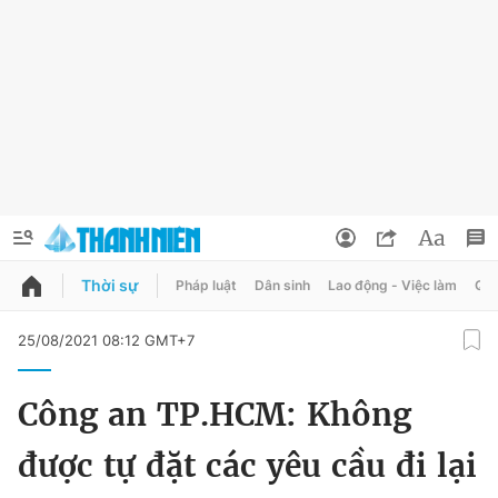
Thời sự
Pháp luật
Dân sinh
Lao động - Việc làm
Quy
QUẢNG CÁO
ĐẶT BÁO
25/08/2021 08:12 GMT+7
Thông tin tài khoản
Công an TP.HCM: Không
Đổi mật khẩu
Chuyên mục
được tự đặt các yêu cầu đi lại
Tin đã lưu
Chuyên mục khác