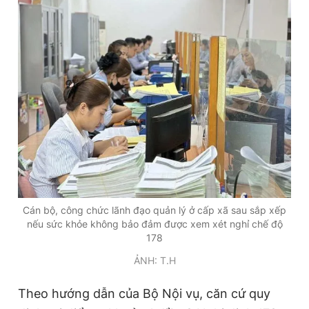
Đọc Thanh Niên trên điện thoại
Theo dõi báo trên
Hotline
Liên hệ quảng cáo
0906 645 777
0908 780 404
Cán bộ, công chức lãnh đạo quản lý ở cấp xã sau sắp xếp
nếu sức khỏe không bảo đảm được xem xét nghỉ chế độ
Đặt báo
Quảng cáo
RSS
Tòa soạn
Chính sách bảo
178
Tổng biên tập: Nguyễn Ngọc Toàn
ẢNH: T.H
Phó tổng biên tập thường trực: Hải Thành
Phó tổng biên tập: Lâm Hiếu Dũng
Phó tổng biên tập: Trần Việt Hưng
Theo hướng dẫn của Bộ Nội vụ, căn cứ quy
Tổng thư ký tòa soạn: Đức Trung