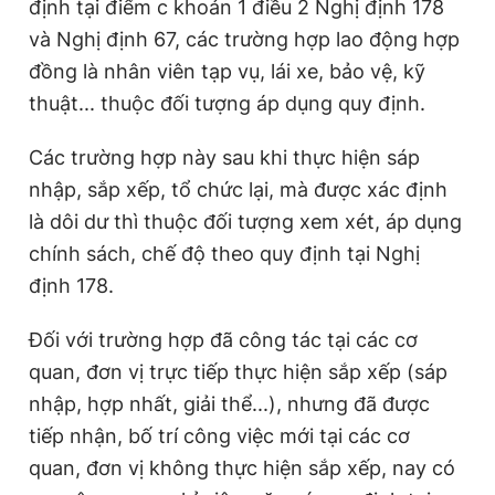
định tại điểm c khoản 1 điều 2 Nghị định 178
Giấy phép xuất bản số 110/GP - BTTTT cấp ngày 24.3.2020
và Nghị định 67, các trường hợp lao động hợp
© 2003-2026 Bản quyền thuộc về Báo Thanh Niên. Cấm sao
chép dưới mọi hình thức nếu không có sự chấp thuận bằng văn
đồng là nhân viên tạp vụ, lái xe, bảo vệ, kỹ
bản. Phát triển bởi ePi Technologies, JSC.
thuật... thuộc đối tượng áp dụng quy định.
Các trường hợp này sau khi thực hiện sáp
nhập, sắp xếp, tổ chức lại, mà được xác định
là dôi dư thì thuộc đối tượng xem xét, áp dụng
chính sách, chế độ theo quy định tại Nghị
định 178.
Đối với trường hợp đã công tác tại các cơ
quan, đơn vị trực tiếp thực hiện sắp xếp (sáp
nhập, hợp nhất, giải thể...), nhưng đã được
tiếp nhận, bố trí công việc mới tại các cơ
quan, đơn vị không thực hiện sắp xếp, nay có