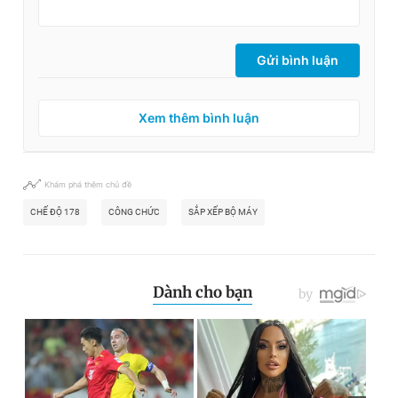
Gửi bình luận
Xem thêm bình luận
Khám phá thêm chủ đề
CHẾ ĐỘ 178
CÔNG CHỨC
SẮP XẾP BỘ MÁY