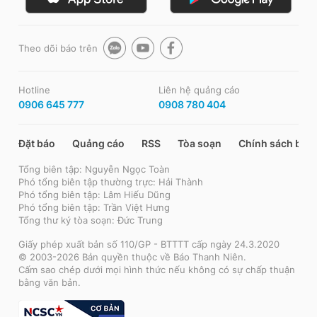
Theo dõi báo trên
Hotline
Liên hệ quảng cáo
0906 645 777
0908 780 404
Đặt báo
Quảng cáo
RSS
Tòa soạn
Chính sách bảo
Tổng biên tập: Nguyễn Ngọc Toàn
Phó tổng biên tập thường trực: Hải Thành
Phó tổng biên tập: Lâm Hiếu Dũng
Phó tổng biên tập: Trần Việt Hưng
Tổng thư ký tòa soạn: Đức Trung
Giấy phép xuất bản số 110/GP - BTTTT cấp ngày 24.3.2020
© 2003-2026 Bản quyền thuộc về Báo Thanh Niên.
Cấm sao chép dưới mọi hình thức nếu không có sự chấp thuận
bằng văn bản.