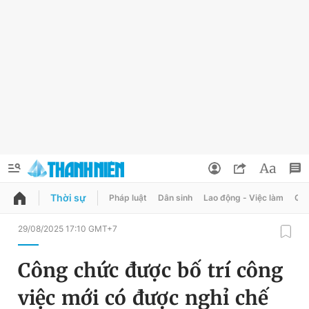
Thời sự
Pháp luật
Dân sinh
Lao động - Việc làm
Quy
QUẢNG CÁO
ĐẶT BÁO
29/08/2025 17:10 GMT+7
Thông tin tài khoản
Công chức được bố trí công
Đổi mật khẩu
Chuyên mục
việc mới có được nghỉ chế
Tin đã lưu