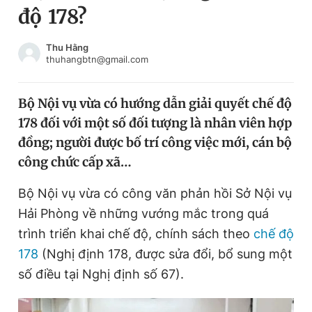
độ 178?
Chuyên mục khác
Tin đã xem
Chào ngày mới
Tin 24h
Thu Hằng
thuhangbtn@gmail.com
Đăng xuất
Tin thị trường
Tin 360
Bộ Nội vụ vừa có hướng dẫn giải quyết chế độ
178 đối với một số đối tượng là nhân viên hợp
Video
Magazine
đồng; người được bố trí công việc mới, cán bộ
công chức cấp xã…
Sản phẩm khác
Bộ Nội vụ vừa có công văn phản hồi Sở Nội vụ
Tiện ích
Bạn cần biết
Hải Phòng về những vướng mắc trong quá
trình triển khai chế độ, chính sách theo
chế độ
178
(Nghị định 178, được sửa đổi, bổ sung một
Thông tin tòa soạn
Liên hệ quảng cáo
số điều tại Nghị định số 67).