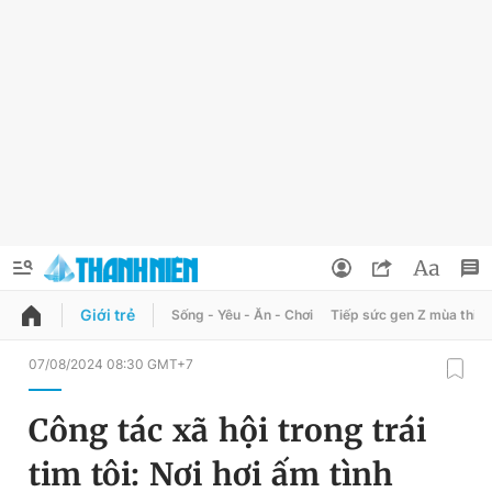
Giới trẻ
Sống - Yêu - Ăn - Chơi
Tiếp sức gen Z mùa thi
QUẢNG CÁO
ĐẶT BÁO
07/08/2024 08:30 GMT+7
Thông tin tài khoản
Công tác xã hội trong trái
Đổi mật khẩu
Chuyên mục
tim tôi: Nơi hơi ấm tình
Tin đã lưu