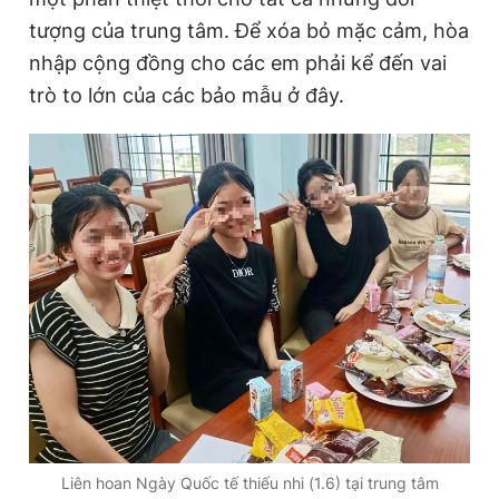
tượng của trung tâm. Để xóa bỏ mặc cảm, hòa
nhập cộng đồng cho các em phải kể đến vai
Đọc Thanh Niên trên điện thoại
trò to lớn của các bảo mẫu ở đây.
Theo dõi báo trên
Hotline
Liên hệ quảng cáo
0906 645 777
0908 780 404
Đặt báo
Quảng cáo
RSS
Tòa soạn
Chính sách bảo
Tổng biên tập: Nguyễn Ngọc Toàn
Phó tổng biên tập thường trực: Hải Thành
Phó tổng biên tập: Lâm Hiếu Dũng
Phó tổng biên tập: Trần Việt Hưng
Liên hoan Ngày Quốc tế thiếu nhi (1.6) tại trung tâm
Tổng thư ký tòa soạn: Đức Trung