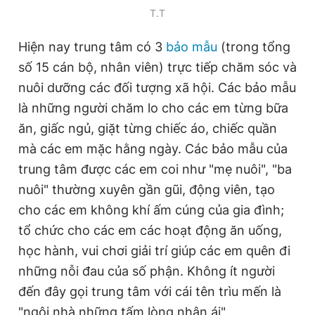
T.T
Giấy phép xuất bản số 110/GP - BTTTT cấp ngày 24.3.2020
© 2003-2026 Bản quyền thuộc về Báo Thanh Niên. Cấm sao
chép dưới mọi hình thức nếu không có sự chấp thuận bằng văn
Hiện nay trung tâm có 3
bảo mẫu
(trong tổng
bản. Phát triển bởi ePi Technologies, JSC.
số 15 cán bộ, nhân viên) trực tiếp chăm sóc và
nuôi dưỡng các đối tượng xã hội. Các bảo mẫu
là những người chăm lo cho các em từng bữa
ăn, giấc ngủ, giặt từng chiếc áo, chiếc quần
mà các em mặc hằng ngày. Các bảo mẫu của
trung tâm được các em coi như "mẹ nuôi", "ba
nuôi" thường xuyên gần gũi, động viên, tạo
cho các em không khí ấm cúng của gia đình;
tổ chức cho các em các hoạt động ăn uống,
học hành, vui chơi giải trí giúp các em quên đi
những nỗi đau của số phận. Không ít người
đến đây gọi trung tâm với cái tên trìu mến là
"ngôi nhà những tấm lòng nhân ái".