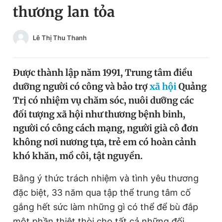
thương lan tỏa
Chuyên mục khác
Tin đã xem
Chào ngày mới
Tin 24h
Lê Thị Thu Thanh
Đăng xuất
Tin thị trường
Tin 360
Được thành lập năm 1991, Trung tâm điều
dưỡng người có công và bảo trợ
xã hội
Quảng
Video
Magazine
Trị có nhiệm vụ chăm sóc, nuôi dưỡng các
đối tượng xã hội như thương bệnh binh,
người có công cách mạng, người già cô đơn
Sản phẩm khác
không nơi nương tựa, trẻ em có hoàn cảnh
Tiện ích
Bạn cần biết
khó khăn, mồ côi, tật nguyền.
Bằng ý thức trách nhiệm và tình yêu thương
Thông tin tòa soạn
Liên hệ quảng cáo
đặc biệt, 33 năm qua tập thể trung tâm cố
gắng hết sức làm những gì có thể để bù đắp
một phần thiệt thòi cho tất cả những đối