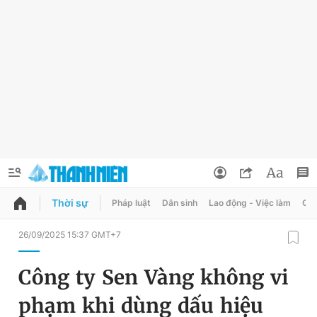
Thời sự
Pháp luật
Dân sinh
Lao động - Việc làm
Quy
QUẢNG CÁO
ĐẶT BÁO
26/09/2025 15:37 GMT+7
Thông tin tài khoản
Công ty Sen Vàng không vi
Đổi mật khẩu
Chuyên mục
phạm khi dùng dấu hiệu
Tin đã lưu