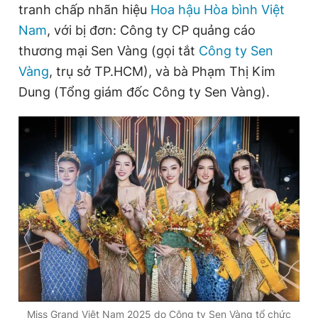
tranh chấp nhãn hiệu
Hoa hậu Hòa bình Việt
Nam
, với bị đơn: Công ty CP quảng cáo
thương mại Sen Vàng (gọi tắt
Công ty Sen
Đọc Thanh Niên trên điện thoại
Vàng
, trụ sở TP.HCM), và bà Phạm Thị Kim
Dung (Tổng giám đốc Công ty Sen Vàng).
Theo dõi báo trên
Hotline
Liên hệ quảng cáo
0906 645 777
0908 780 404
Đặt báo
Quảng cáo
RSS
Tòa soạn
Chính sách bảo
Tổng biên tập: Nguyễn Ngọc Toàn
Phó tổng biên tập thường trực: Hải Thành
Phó tổng biên tập: Lâm Hiếu Dũng
Phó tổng biên tập: Trần Việt Hưng
Tổng thư ký tòa soạn: Đức Trung
Miss Grand Việt Nam 2025 do Công ty Sen Vàng tổ chức