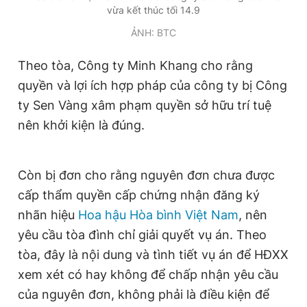
vừa kết thúc tối 14.9
Giấy phép xuất bản số 110/GP - BTTTT cấp ngày 24.3.2020
© 2003-2026 Bản quyền thuộc về Báo Thanh Niên. Cấm sao
ẢNH: BTC
chép dưới mọi hình thức nếu không có sự chấp thuận bằng văn
bản. Phát triển bởi ePi Technologies, JSC.
Theo tòa, Công ty Minh Khang cho rằng
quyền và lợi ích hợp pháp của công ty bị Công
ty Sen Vàng xâm phạm quyền sở hữu trí tuệ
nên khởi kiện là đúng.
Còn bị đơn cho rằng nguyên đơn chưa được
cấp thẩm quyền cấp chứng nhận đăng ký
nhãn hiệu
Hoa hậu Hòa bình Việt Nam
, nên
yêu cầu tòa đình chỉ giải quyết vụ án. Theo
tòa, đây là nội dung và tình tiết vụ án để HĐXX
xem xét có hay không để chấp nhận yêu cầu
của nguyên đơn, không phải là điều kiện để