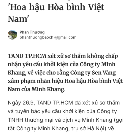
'Hoa hậu Hòa bình Việt
Chuyên mục khác
Tin đã xem
Nam'
Chào ngày mới
Tin 24h
Đăng xuất
Phan Thương
phanthuongbaochi@gmail.com
Tin thị trường
Tin 360
TAND TP.HCM xét xử sơ thẩm không chấp
Video
Magazine
nhận yêu cầu khởi kiện của Công ty Minh
Khang, về việc cho rằng Công ty Sen Vàng
Sản phẩm khác
xâm phạm nhãn hiệu Hoa hậu Hòa bình Việt
Nam của Minh Khang.
Tiện ích
Bạn cần biết
Ngày 26.9, TAND TP.HCM đã xét xử sơ thẩm
Thông tin tòa soạn
Liên hệ quảng cáo
và tuyên bác yêu cầu khởi kiện của Công ty
TNHH thương mại và dịch vụ Minh Khang (gọi
tắt Công ty Minh Khang, trụ sở Hà Nội) về