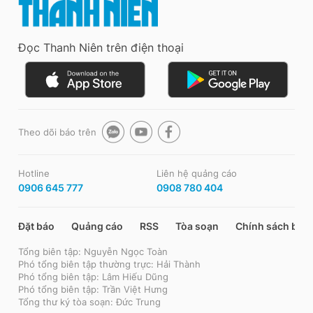
Đọc Thanh Niên trên điện thoại
Theo dõi báo trên
Hotline
Liên hệ quảng cáo
0906 645 777
0908 780 404
Đặt báo
Quảng cáo
RSS
Tòa soạn
Chính sách bảo
Tổng biên tập: Nguyễn Ngọc Toàn
Phó tổng biên tập thường trực: Hải Thành
Phó tổng biên tập: Lâm Hiếu Dũng
Phó tổng biên tập: Trần Việt Hưng
Tổng thư ký tòa soạn: Đức Trung