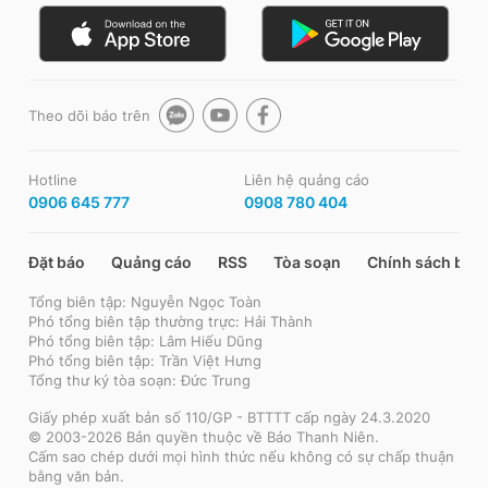
Theo dõi báo trên
Hotline
Liên hệ quảng cáo
0906 645 777
0908 780 404
Đặt báo
Quảng cáo
RSS
Tòa soạn
Chính sách bảo
Tổng biên tập: Nguyễn Ngọc Toàn
Phó tổng biên tập thường trực: Hải Thành
Phó tổng biên tập: Lâm Hiếu Dũng
Phó tổng biên tập: Trần Việt Hưng
Tổng thư ký tòa soạn: Đức Trung
Giấy phép xuất bản số 110/GP - BTTTT cấp ngày 24.3.2020
© 2003-2026 Bản quyền thuộc về Báo Thanh Niên.
Cấm sao chép dưới mọi hình thức nếu không có sự chấp thuận
bằng văn bản.