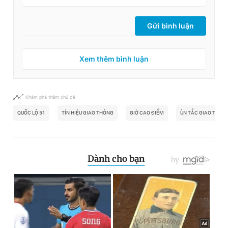
Gửi bình luận
Xem thêm bình luận
Khám phá thêm chủ đề
QUỐC LỘ 51
TÍN HIỆU GIAO THÔNG
GIỜ CAO ĐIỂM
ÙN TẮC GIAO THÔN