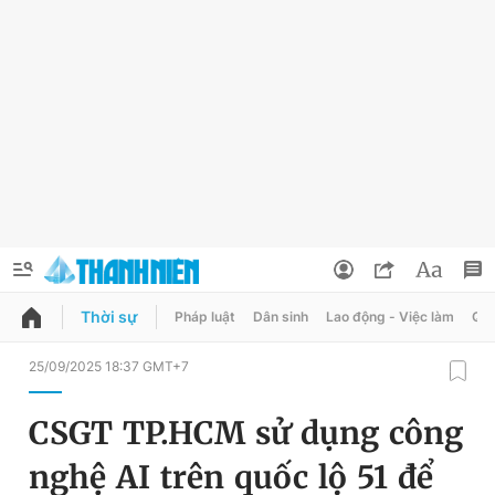
Thời sự
Pháp luật
Dân sinh
Lao động - Việc làm
Quy
QUẢNG CÁO
ĐẶT BÁO
25/09/2025 18:37 GMT+7
Thông tin tài khoản
CSGT TP.HCM sử dụng công
Đổi mật khẩu
Chuyên mục
nghệ AI trên quốc lộ 51 để
Tin đã lưu