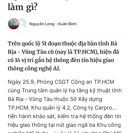
làm gì?
Chuyên mục khác
Tin đã xem
Chào ngày mới
Tin 24h
Nguyễn Long
-
Xuân Bình
Đăng xuất
Tin thị trường
Tin 360
Trên quốc lộ 51 đoạn thuộc địa bàn tỉnh Bà
Rịa - Vũng Tàu cũ (nay là TP.HCM), hiện đã
Video
Magazine
có 14 vị trí gắn hệ thống đèn tín hiệu giao
thông công nghệ AI.
Sản phẩm khác
Ngày 25.9, Phòng CSGT Công an TP.HCM
cùng Trung tâm quản lý hạ tầng kỹ thuật tỉnh
Tiện ích
Bạn cần biết
Bà Rịa - Vũng Tàu thuộc Sở Xây dựng
TP.HCM, Khu quản lý 4.2, Công ty Carpro…
Thông tin tòa soạn
Liên hệ quảng cáo
tiến hành khảo sát, kiểm tra hệ thống đèn tín
hiệu giao thông tại nút giao ngã ba Khu công