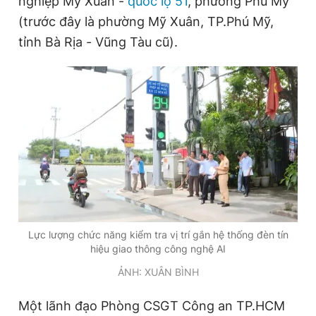
nghiệp Mỹ Xuân -
quốc lộ 51
, phường Phú Mỹ
(trước đây là phường Mỹ Xuân, TP.Phú Mỹ,
tỉnh Bà Rịa - Vũng Tàu cũ).
Đọc Thanh Niên trên điện thoại
Theo dõi báo trên
Hotline
Liên hệ quảng cáo
0906 645 777
0908 780 404
Đặt báo
Quảng cáo
RSS
Tòa soạn
Chính sách bảo
Lực lượng chức năng kiểm tra vị trí gắn hệ thống đèn tín
hiệu giao thông công nghệ AI
Tổng biên tập: Nguyễn Ngọc Toàn
Phó tổng biên tập thường trực: Hải Thành
ẢNH: XUÂN BÌNH
Phó tổng biên tập: Lâm Hiếu Dũng
Phó tổng biên tập: Trần Việt Hưng
Một lãnh đạo Phòng CSGT Công an TP.HCM
Tổng thư ký tòa soạn: Đức Trung