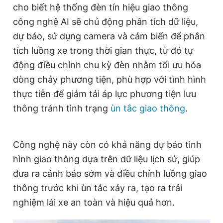
cho biết hệ thống đèn tín hiệu giao thông
Giấy phép xuất bản số 110/GP - BTTTT cấp ngày 24.3.2020
© 2003-2026 Bản quyền thuộc về Báo Thanh Niên. Cấm sao
công nghệ AI sẽ chủ động phân tích dữ liệu,
chép dưới mọi hình thức nếu không có sự chấp thuận bằng văn
dự báo, sử dụng camera và cảm biến để phân
bản. Phát triển bởi ePi Technologies, JSC.
tích luồng xe trong thời gian thực, từ đó tự
động điều chỉnh chu kỳ đèn nhằm tối ưu hóa
dòng chảy phương tiện, phù hợp với tình hình
thực tiễn để giảm tải áp lực phương tiện lưu
thông tránh tình trạng
ùn tắc giao thông
.
Công nghệ này còn có khả năng dự báo tình
hình giao thông dựa trên dữ liệu lịch sử, giúp
đưa ra cảnh báo sớm và điều chỉnh luồng giao
thông trước khi ùn tắc xảy ra, tạo ra trải
nghiệm lái xe an toàn và hiệu quả hơn.