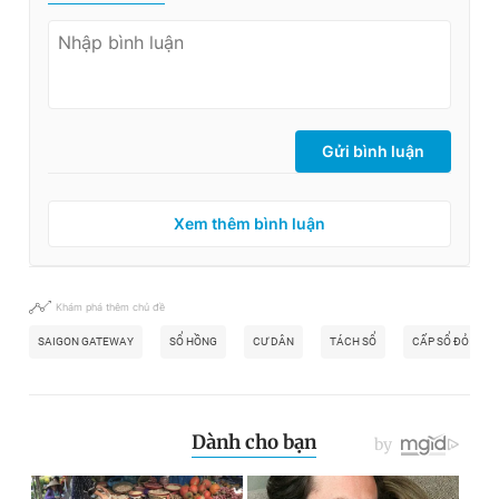
Gửi bình luận
Xem thêm bình luận
Khám phá thêm chủ đề
SAIGON GATEWAY
SỔ HỒNG
CƯ DÂN
TÁCH SỔ
CẤP SỔ ĐỎ