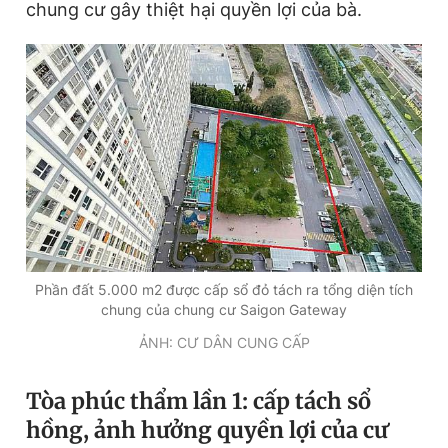
chung cư gây thiệt hại quyền lợi của bà.
Đọc Thanh Niên trên điện thoại
Theo dõi báo trên
Hotline
Liên hệ quảng cáo
0906 645 777
0908 780 404
Phần đất 5.000 m2 được cấp sổ đỏ tách ra tổng diện tích
chung của chung cư Saigon Gateway
Đặt báo
Quảng cáo
RSS
Tòa soạn
Chính sách bảo
ẢNH: CƯ DÂN CUNG CẤP
Tổng biên tập: Nguyễn Ngọc Toàn
Phó tổng biên tập thường trực: Hải Thành
Tòa phúc thẩm lần 1: cấp tách sổ
Phó tổng biên tập: Lâm Hiếu Dũng
Phó tổng biên tập: Trần Việt Hưng
hồng, ảnh hưởng quyền lợi của cư
Tổng thư ký tòa soạn: Đức Trung