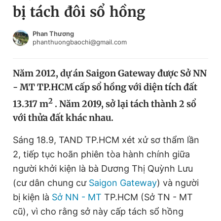
bị tách đôi sổ hồng
Chuyên mục khác
Tin đã xem
Chào ngày mới
Tin 24h
Phan Thương
phanthuongbaochi@gmail.com
Đăng xuất
Tin thị trường
Tin 360
Năm 2012, dự án Saigon Gateway được Sở NN
- MT TP.HCM cấp sổ hồng với diện tích đất
Video
Magazine
2
13.317 m
. Năm 2019, sở lại tách thành 2 sổ
với thửa đất khác nhau.
Sản phẩm khác
Sáng 18.9, TAND TP.HCM xét xử sơ thẩm lần
Tiện ích
Bạn cần biết
2, tiếp tục hoãn phiên tòa hành chính giữa
người khởi kiện là bà Dương Thị Quỳnh Lưu
Thông tin tòa soạn
Liên hệ quảng cáo
(cư dân chung cư
Saigon Gateway
) và người
bị kiện là
Sở NN - MT
TP.HCM (Sở TN - MT
cũ), vì cho rằng sở này cấp tách sổ hồng