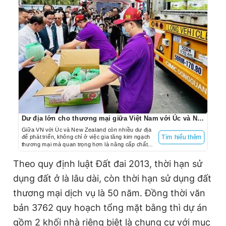
Dư địa lớn cho thương mại giữa Việt Nam với Úc và New Zealand
Giữa VN với Úc và New Zealand còn nhiều dư địa
để phát triển, không chỉ ở việc gia tăng kim ngạch
Tìm hiểu thêm
thương mại mà quan trọng hơn là nâng cấp chất
lượng hợp tác, đầu tư để tham gia sâu hơn vào
chuỗi cung ứng toàn cầu.
Theo quy định luật Đất đai 2013, thời hạn sử
dụng đất ở là lâu dài, còn thời hạn sử dụng đất
thương mại dịch vụ là 50 năm. Đồng thời văn
bản 3762 quy hoạch tổng mặt bằng thì dự án
gồm 2 khối nhà riêng biệt là chung cư với mục