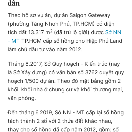
dân
Giấy phép xuất bản số 110/GP - BTTTT cấp ngày 24.3.2020
© 2003-2026 Bản quyền thuộc về Báo Thanh Niên. Cấm sao
Theo hồ sơ vụ án, dự án Saigon Gateway
chép dưới mọi hình thức nếu không có sự chấp thuận bằng văn
bản. Phát triển bởi ePi Technologies, JSC.
(phường Tăng Nhơn Phú, TP.HCM) có diện
2
tích đất 13.317 m
(đã trừ lộ giới) được
Sở NN
- MT
TP.HCM cấp sổ hồng cho Hiệp Phú Land
làm chủ đầu tư vào năm 2012.
Tháng 8.2017, Sở Quy hoạch - Kiến trúc (nay
là Sở Xây dựng) có văn bản số 3762 duyệt quy
hoạch 1/500 dự án. Theo đó mặt bằng gồm 2
khối: khối nhà ở chung cư và khối thương mại,
văn phòng.
Đến tháng 6.2019, Sở NN - MT cấp lại sổ hồng
tách thành 2 sổ với 2 thửa đất khác nhau,
thay cho sổ hồng đã cấp năm 2012, gồm: sổ