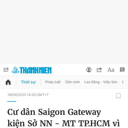
Thời sự
Pháp luật
Dân sinh
Lao động - Việc làm
Quy
QUẢNG CÁO
ĐẶT BÁO
18/09/2025 14:25 GMT+7
Thông tin tài khoản
Cư dân Saigon Gateway
Đổi mật khẩu
Chuyên mục
kiện Sở NN - MT TP.HCM vì
Tin đã lưu