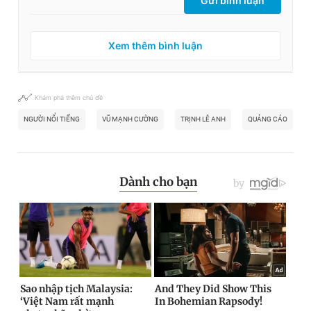
Gửi bình luận
Xem thêm bình luận
Khám phá thêm chủ đề
NGƯỜI NỔI TIẾNG
VŨ MẠNH CƯỜNG
TRỊNH LÊ ANH
QUẢNG CÁO