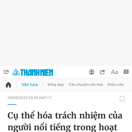
Văn hóa
Sống đẹp
Câu chuyện văn hóa
Khảo cứu
X
QUẢNG CÁO
ĐẶT BÁO
09/09/2025 05:45 GMT+7
Thông tin tài khoản
Cụ thể hóa trách nhiệm của
Đổi mật khẩu
Chuyên mục
người nổi tiếng trong hoạt
Tin đã lưu