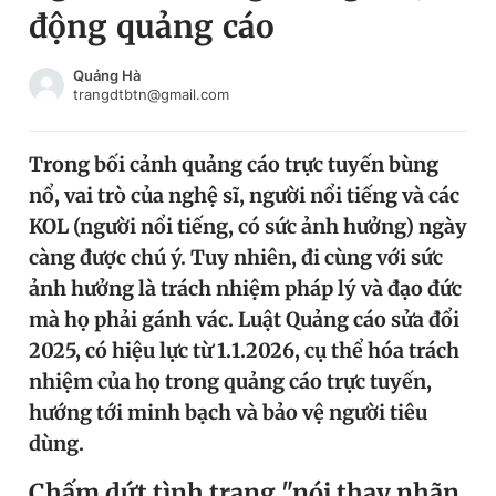
động quảng cáo
Chuyên mục khác
Tin đã xem
Chào ngày mới
Tin 24h
Quảng Hà
trangdtbtn@gmail.com
Đăng xuất
Tin thị trường
Tin 360
Trong bối cảnh quảng cáo trực tuyến bùng
nổ, vai trò của nghệ sĩ, người nổi tiếng và các
Video
Magazine
KOL (người nổi tiếng, có sức ảnh hưởng) ngày
càng được chú ý. Tuy nhiên, đi cùng với sức
ảnh hưởng là trách nhiệm pháp lý và đạo đức
Sản phẩm khác
mà họ phải gánh vác. Luật Quảng cáo sửa đổi
Tiện ích
Bạn cần biết
2025, có hiệu lực từ 1.1.2026, cụ thể hóa trách
nhiệm của họ trong quảng cáo trực tuyến,
Thông tin tòa soạn
Liên hệ quảng cáo
hướng tới minh bạch và bảo vệ người tiêu
dùng.
C
hấm dứt tình trạng "nói thay nhãn