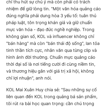
chỉ thu hút sự chú ý mà còn phải có trách
nhiệm để giữ lòng tin. "Một văn hóa quảng cáo
đúng nghĩa phải dung hòa 3 yếu tố: tuân thủ
pháp luật, tôn trọng khán giả và giữ chuẩn
mực văn hóa - đạo đức nghề nghiệp. Trong
không gian số, KOL và influencer không chỉ
"bán hàng" mà còn "bán thái độ sống", lan tỏa
tinh thần tích cực, nhân văn qua từng clip và
hình ảnh đời thường. Chuẩn mực quảng cáo
thời đại số là nơi tiếng cười đi cùng niềm tin,
và thương hiệu gắn với giá trị xã hội, không
chỉ lợi nhuận", anh nói.
KOL Mai Xuân Huy chia sẻ: "Sau những sự cố
liên quan đến KOL trong quảng bá sản phẩm,
tôi rút ra bài học quan trọng: cần chú trọng