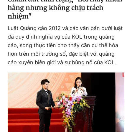
hàng nhưng không chịu trách
nhiệm"
Đọc Thanh Niên trên điện thoại
Luật Quảng cáo 2012 và các văn bản dưới luật
đã quy định nghĩa vụ của KOL trong quảng
cáo, song thực tiễn cho thấy cần cụ thể hóa
hơn trên môi trường số, đặc biệt với quảng
Theo dõi báo trên
cáo xuyên biên giới và sự bùng nổ của KOL.
Hotline
Liên hệ quảng cáo
0906 645 777
0908 780 404
Đặt báo
Quảng cáo
RSS
Tòa soạn
Chính sách bảo
Tổng biên tập: Nguyễn Ngọc Toàn
Phó tổng biên tập thường trực: Hải Thành
Phó tổng biên tập: Lâm Hiếu Dũng
Phó tổng biên tập: Trần Việt Hưng
Tổng thư ký tòa soạn: Đức Trung