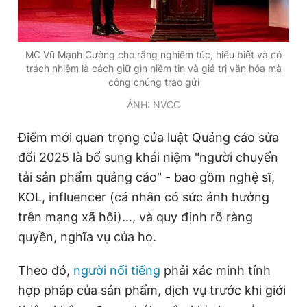
Giấy phép xuất bản số 110/GP - BTTTT cấp ngày 24.3.2020
© 2003-2026 Bản quyền thuộc về Báo Thanh Niên. Cấm sao
chép dưới mọi hình thức nếu không có sự chấp thuận bằng văn
bản. Phát triển bởi ePi Technologies, JSC.
MC Vũ Mạnh Cường cho rằng nghiêm túc, hiểu biết và có
trách nhiệm là cách giữ gìn niềm tin và giá trị văn hóa mà
công chúng trao gửi
ẢNH: NVCC
Điểm mới quan trọng của luật Quảng cáo sửa
đổi 2025 là bổ sung khái niệm "người chuyển
tải sản phẩm quảng cáo" - bao gồm nghệ sĩ,
KOL, influencer (cá nhân có sức ảnh hưởng
trên mạng xã hội)…, và quy định rõ ràng
quyền, nghĩa vụ của họ.
Theo đó,
người nổi tiếng
phải xác minh tính
hợp pháp của sản phẩm, dịch vụ trước khi giới