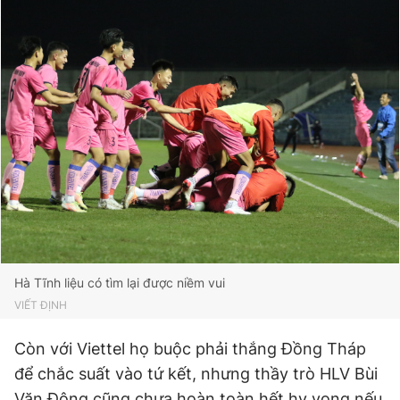
Hà Tĩnh liệu có tìm lại được niềm vui
VIẾT ĐỊNH
Còn với Viettel họ buộc phải thắng Đồng Tháp
để chắc suất vào tứ kết, nhưng thầy trò HLV Bùi
Văn Đông cũng chưa hoàn toàn hết hy vọng nếu