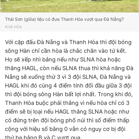
Thái Sơn (giữa) liệu có đưa Thanh Hóa vượt qua Đà Nẵng?
KHẢ HÒA
Với cặp đấu Đà Nẵng và Thanh Hóa thì đội bóng
sông Hàn chỉ cần hòa là chắc chắn vào tứ kết.
Họ sẽ xếp nhì bảng nếu như SLNA hòa hoặc
thắng HAGL, còn nếu SLNA thua thì khả năng Đà
Nẵng sẽ xuống thứ 3 vì 3 đội SLNA, Đà Nẵng và
HAGL khi đó cùng 4 điểm tính đối đầu giữa 3 đội
thì đội bóng sông Hàn bất lợi nhất. Trong khi đó,
Thanh Hóa buộc phải thắng vì nếu hòa chỉ có 3
điểm sẽ bị loại nếu HAGL thắng SLNA hoặc như
có đứng trên đội bóng phố núi thì số điểm thấp
cộng với hiệu số bằng 0 vẫn có nguy cơ bị đội
thứ ba bảng B và C vượt qua.