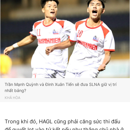
Giấy phép xuất bản số 110/GP - BTTTT cấp ngày 24.3.2020
© 2003-2026 Bản quyền thuộc về Báo Thanh Niên. Cấm sao
chép dưới mọi hình thức nếu không có sự chấp thuận bằng văn
bản. Phát triển bởi ePi Technologies, JSC.
Trần Mạnh Quỳnh và Đinh Xuân Tiến sẽ đưa SLNA giữ vị trí
nhất bảng?
KHẢ HÒA
Trong khi đó, HAGL cũng phải căng sức thi đấu
để quyết lọt vào tứ kết nếu như thắng chủ nhà ở