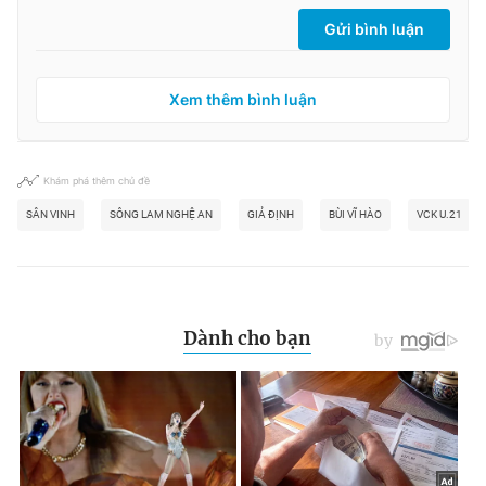
Gửi bình luận
Xem thêm bình luận
Khám phá thêm chủ đề
SÂN VINH
SÔNG LAM NGHỆ AN
GIẢ ĐỊNH
BÙI VĨ HÀO
VCK U.21