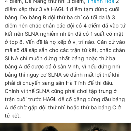
4 điểm, Đà Nẵng thứ nhì 3 điểm,
Thanh Hóa
2
điểm xếp thứ 3 và HAGL 1 điểm tạm đứng cuối
bảng. Do bảng B đội thứ ba chỉ có tối đa là 3
Đọc Thanh Niên trên điện thoại
điểm nên chắc chắn các đội có 4 điểm đã vào tứ
kết nên SLNA nghiễm nhiên đã có 1 suất có mặt
ở top 8. Vấn đề là họ xếp ở vị trí nào. Căn cứ vào
mã số đã sắp sẳn cho các trận tứ kết, chắc chắn
Theo dõi báo trên
SLNA chỉ muốn đứng nhất bảng hoặc thứ ba
bảng A để được đá ở sân Vinh, vì nếu đứng nhì
Hotline
Liên hệ quảng cáo
bảng thì nguy cơ SLNA sẽ đánh mất lợi thế khi
0906 645 777
0908 780 404
phải di chuyển sang sân Hà Tĩnh để thi đấu.
Chính vì thế SLNA cũng phải chơi tập trung ở
Đặt báo
Quảng cáo
RSS
Tòa soạn
Chính sách bảo
trận cuối trước HAGL để cố gắng đứng đầu bảng
Tổng biên tập: Nguyễn Ngọc Toàn
A để chờ gặp đội thứ nhì hoặc thứ ba bảng C ở
Phó tổng biên tập thường trực: Hải Thành
tứ kết.
Phó tổng biên tập: Lâm Hiếu Dũng
Phó tổng biên tập: Trần Việt Hưng
Tổng thư ký tòa soạn: Đức Trung