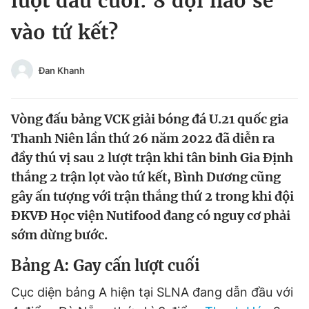
lượt đấu cuối: 8 đội nào sẽ
Chuyên mục khác
vào tứ kết?
Tin đã xem
Chào ngày mới
Tin 24h
Đăng xuất
Đan Khanh
Tin thị trường
Tin 360
Vòng đấu bảng VCK giải bóng đá U.21 quốc gia
Video
Magazine
Thanh Niên lần thứ 26 năm 2022 đã diễn ra
đầy thú vị sau 2 lượt trận khi tân binh Gia Định
thắng 2 trận lọt vào tứ kết, Bình Dương cũng
Sản phẩm khác
gây ấn tượng với trận thắng thứ 2 trong khi đội
Tiện ích
Bạn cần biết
ĐKVĐ Học viện Nutifood đang có nguy cơ phải
sớm dừng bước.
Thông tin tòa soạn
Liên hệ quảng cáo
Bảng A: Gay cấn lượt cuối
Cục diện bảng A hiện tại SLNA đang dẫn đầu với