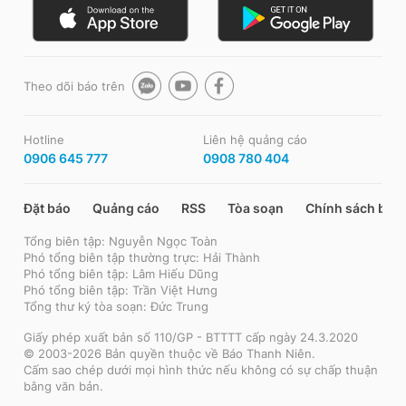
Theo dõi báo trên
Hotline
Liên hệ quảng cáo
0906 645 777
0908 780 404
Đặt báo
Quảng cáo
RSS
Tòa soạn
Chính sách bảo
Tổng biên tập: Nguyễn Ngọc Toàn
Phó tổng biên tập thường trực: Hải Thành
Phó tổng biên tập: Lâm Hiếu Dũng
Phó tổng biên tập: Trần Việt Hưng
Tổng thư ký tòa soạn: Đức Trung
Giấy phép xuất bản số 110/GP - BTTTT cấp ngày 24.3.2020
© 2003-2026 Bản quyền thuộc về Báo Thanh Niên.
Cấm sao chép dưới mọi hình thức nếu không có sự chấp thuận
bằng văn bản.