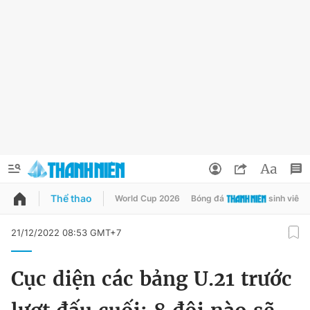
Thể thao
World Cup 2026
Bóng đá
sinh viên
QUẢNG CÁO
ĐẶT BÁO
21/12/2022 08:53 GMT+7
Thông tin tài khoản
Cục diện các bảng U.21 trước
Đổi mật khẩu
Chuyên mục
Tin đã lưu