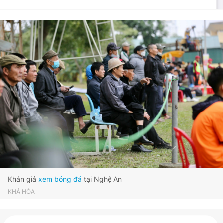
Khán giả
xem bóng đá
tại Nghệ An
KHẢ HÒA