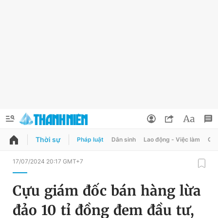
Thời sự
Pháp luật
Dân sinh
Lao động - Việc làm
Quy
QUẢNG CÁO
ĐẶT BÁO
17/07/2024 20:17 GMT+7
Thông tin tài khoản
Cựu giám đốc bán hàng lừa
Đổi mật khẩu
Chuyên mục
đảo 10 tỉ đồng đem đầu tư,
Tin đã lưu