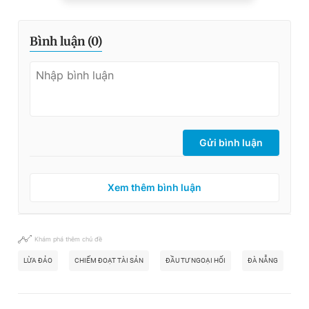
Bình luận (
0
)
Gửi bình luận
Xem thêm bình luận
Khám phá thêm chủ đề
LỪA ĐẢO
CHIẾM ĐOẠT TÀI SẢN
ĐẦU TƯ NGOẠI HỐI
ĐÀ NẴNG
ĐÁ