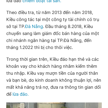
lừa đảo
chiếm đoạt tài sản.
Theo điều tra, từ năm 2013 đến năm 2018,
Đọc Thanh Niên trên điện thoại
Kiều công tác tại một công ty tài chính có trụ
sở tại TP.
Đà Nẵng
. Đầu tháng 8.2018, Kiều
chuyển sang làm giám đốc bán hàng của một
chi nhánh ngân hàng tại TP.Đà Nẵng, đến
Theo dõi báo trên
tháng 1.2022 thì bị cho thôi việc.
Trong thời gian trên, Kiều đáo hạn thẻ và các
Hotline
Liên hệ quảng cáo
0906 645 777
0908 780 404
khoản vay cho khách hàng nhằm kiếm thêm
thu nhập. Kiều vay mượn tiền của người thân
Đặt báo
Quảng cáo
RSS
Tòa soạn
Chính sách bảo
và bạn bè, do kinh doanh không thuận lợi, nên
mất khả năng trả nợ, đưa ra thông tin gian dối
Tổng biên tập: Nguyễn Ngọc Toàn
Phó tổng biên tập thường trực: Hải Thành
để
lừa đảo.
Phó tổng biên tập: Lâm Hiếu Dũng
Phó tổng biên tập: Trần Việt Hưng
Tổng thư ký tòa soạn: Đức Trung