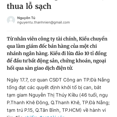
thua lỗ sạch
Chuyên mục khác
Tin đã xem
Chào ngày mới
Tin 24h
Nguyễn Tú
nguyentu.thanhnien@gmail.com
Đăng xuất
Tin thị trường
Tin 360
Từ nhân viên công ty tài chính, Kiều chuyển
qua làm giám đốc bán hàng của một chi
Video
Magazine
nhánh ngân hàng. Kiều đi lừa đảo 10 tỉ đồng
để đầu tư bất động sản, chứng khoán, ngoại
hối qua sàn giao dịch điện tử.
Sản phẩm khác
Tiện ích
Ngày 17.7, cơ quan CSĐT Công an TP.Đà Nẵng
Bạn cần biết
tống đạt các quyết định khởi tố bị can, bắt
tạm giam Nguyễn Thị Thúy Kiều (46 tuổi, ngụ
Thông tin tòa soạn
Liên hệ quảng cáo
P.Thanh Khê Đông, Q.Thanh Khê, TP.Đà Nẵng;
tạm trú P.15, Q.Tân Bình, TP.HCM) về hành vi