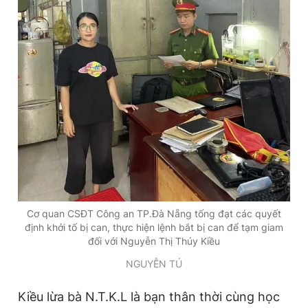
Giấy phép xuất bản số 110/GP - BTTTT cấp ngày 24.3.2020
© 2003-2026 Bản quyền thuộc về Báo Thanh Niên. Cấm sao
chép dưới mọi hình thức nếu không có sự chấp thuận bằng văn
bản. Phát triển bởi ePi Technologies, JSC.
Cơ quan CSĐT Công an TP.Đà Nẵng tống đạt các quyết
định khởi tố bị can, thực hiện lệnh bắt bị can để tạm giam
đối với Nguyễn Thị Thúy Kiều
NGUYỄN TÚ
Kiều lừa bà N.T.K.L là bạn thân thời cùng học