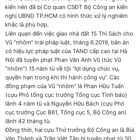
kiến nên đã bị Cơ quan CSĐT Bộ Công an kiến
nghị UBND TP.HCM có hình thức xử lý nghiêm
khắc là phù hợp.
Liên quan đến việc giao nhà đất 15 Thi Sách cho
Vũ “nhôm” trái pháp luật, tháng 6.2019, bản án
có hiệu lực pháp luật của TAND cấp cao tại Hà
Nội đã tuyên phạt Phan Văn Anh Vũ (tức Vũ
"nhôm") 15 năm tù về tội “lợi dụng chức vụ,
quyền hạn trong khi thi hành công vụ”. Các
đồng phạm của Vũ "nhôm" là Phan Hữu Tuấn
(cựu Phó tổng cục trưởng Tổng cục Tình báo)
lãnh 4 năm tù và Nguyễn Hữu Bách (cựu Phó
cục trưởng Cục B61, Tổng cục 5, Bộ Công an)
lãnh 42 tháng tù.
Đồng thời, hai cựu Thứ trưởng Bộ Công an là Bùi
Văn Thành và Trần Việt Tân bị tuyên phạt từ 30