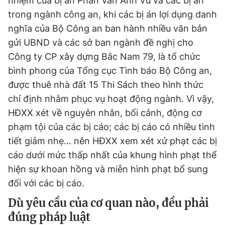
nhiệm của bị án Phan Văn Anh Vũ và các bị án
trong ngành công an, khi các bị án lợi dụng danh
nghĩa của Bộ Công an ban hành nhiều văn bản
gửi UBND và các sở ban ngành đề nghị cho
Công ty CP xây dựng Bắc Nam 79, là tổ chức
bình phong của Tổng cục Tình báo Bộ Công an,
được thuê nhà đất 15 Thi Sách theo hình thức
chỉ định nhằm phục vụ hoạt động ngành. Vì vậy,
HĐXX xét về nguyên nhân, bối cảnh, động cơ
phạm tội của các bị cáo; các bị cáo có nhiều tình
tiết giảm nhẹ… nên HĐXX xem xét xử phạt các bị
cáo dưới mức thấp nhất của khung hình phạt thể
hiện sự khoan hồng và miễn hình phạt bổ sung
đối với các bị cáo.
Dù yêu cầu của cơ quan nào, đều phải
đúng pháp luật