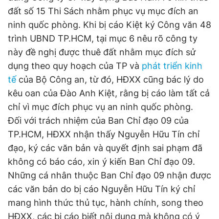
đất số 15 Thi Sách nhằm phục vụ mục đích an
ninh quốc phòng. Khi bị cáo Kiệt ký Công văn 48
trình UBND TP.HCM, tại mục 6 nêu rõ công ty
này đề nghị được thuê đất nhằm mục đích sử
dụng theo quy hoạch của TP và
phát triển kinh
tế
của Bộ Công an, từ đó, HĐXX cũng bác lý do
kêu oan của Đào Anh Kiệt, rằng bị cáo làm tất cả
chỉ vì mục đích phục vụ an ninh quốc phòng.
Đối với trách nhiệm của Ban Chỉ đạo 09 của
TP.HCM, HĐXX nhận thấy Nguyễn Hữu Tín chỉ
đạo, ký các văn bản và quyết định sai phạm đã
không có báo cáo, xin ý kiến Ban Chỉ đạo 09.
Những cá nhân thuộc Ban Chỉ đạo 09 nhận được
các văn bản do bị cáo Nguyễn Hữu Tín ký chỉ
mang hình thức thủ tục, hành chính, song theo
HĐXX, các bị cáo biết nội dung mà không có ý