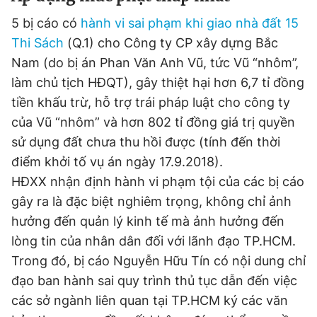
© 2003-2026 Bản quyền thuộc về Báo Thanh Niên. Cấm sao
chép dưới mọi hình thức nếu không có sự chấp thuận bằng văn
5 bị cáo có
hành vi sai phạm khi giao nhà đất 15
bản. Phát triển bởi ePi Technologies, JSC.
Thi Sách
(Q.1) cho Công ty CP xây dựng Bắc
Nam (do bị án Phan Văn Anh Vũ, tức Vũ “nhôm”,
làm chủ tịch HĐQT), gây thiệt hại hơn 6,7 tỉ đồng
tiền khấu trừ, hỗ trợ trái pháp luật cho công ty
của Vũ “nhôm” và hơn 802 tỉ đồng giá trị quyền
sử dụng đất chưa thu hồi được (tính đến thời
điểm khởi tố vụ án ngày 17.9.2018).
HĐXX nhận định hành vi phạm tội của các bị cáo
gây ra là đặc biệt nghiêm trọng, không chỉ ảnh
hưởng đến quản lý kinh tế mà ảnh hưởng đến
lòng tin của nhân dân đối với lãnh đạo TP.HCM.
Trong đó, bị cáo Nguyễn Hữu Tín có nội dung chỉ
đạo ban hành sai quy trình thủ tục dẫn đến việc
các sở ngành liên quan tại TP.HCM ký các văn