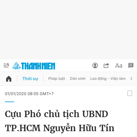
Thời sự
Pháp luật
Dân sinh
Lao động - Việc làm
Quy
QUẢNG CÁO
ĐẶT BÁO
01/01/2020 08:05 GMT+7
Thông tin tài khoản
Cựu Phó chủ tịch UBND
Đổi mật khẩu
Chuyên mục
TP.HCM Nguyễn Hữu Tín
Tin đã lưu
Chuyên mục khác