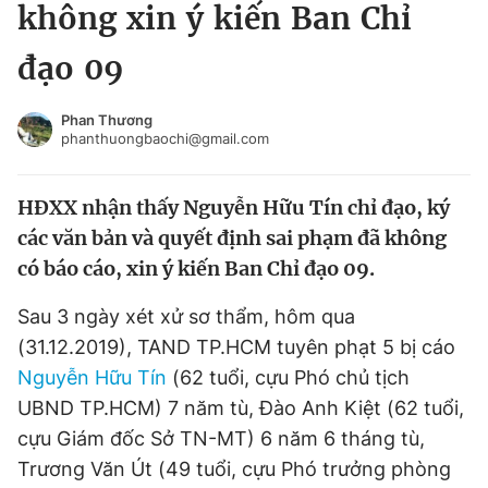
không xin ý kiến Ban Chỉ
Tin đã xem
Chào ngày mới
Tin 24h
đạo 09
Đăng xuất
Tin thị trường
Tin 360
Phan Thương
phanthuongbaochi@gmail.com
Video
Magazine
HĐXX nhận thấy Nguyễn Hữu Tín chỉ đạo, ký
các văn bản và quyết định sai phạm đã không
Sản phẩm khác
có báo cáo, xin ý kiến Ban Chỉ đạo 09.
Tiện ích
Bạn cần biết
Sau 3 ngày xét xử sơ thẩm, hôm qua
(31.12.2019), TAND TP.HCM tuyên phạt 5 bị cáo
Thông tin tòa soạn
Liên hệ quảng cáo
Nguyễn Hữu Tín
(62 tuổi, cựu Phó chủ tịch
UBND TP.HCM) 7 năm tù, Đào Anh Kiệt (62 tuổi,
cựu Giám đốc Sở TN-MT) 6 năm 6 tháng tù,
Trương Văn Út (49 tuổi, cựu Phó trưởng phòng