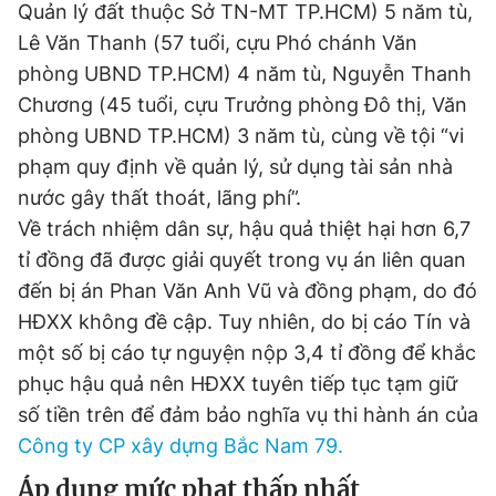
Quản lý đất thuộc Sở TN-MT TP.HCM) 5 năm tù,
Lê Văn Thanh (57 tuổi, cựu Phó chánh Văn
Đọc Thanh Niên trên điện thoại
phòng UBND TP.HCM) 4 năm tù, Nguyễn Thanh
Chương (45 tuổi, cựu Trưởng phòng Đô thị, Văn
phòng UBND TP.HCM) 3 năm tù, cùng về tội “vi
phạm quy định về quản lý, sử dụng tài sản nhà
Theo dõi báo trên
nước gây thất thoát, lãng phí”.
Về trách nhiệm dân sự, hậu quả thiệt hại hơn 6,7
Hotline
Liên hệ quảng cáo
tỉ đồng đã được giải quyết trong vụ án liên quan
0906 645 777
0908 780 404
đến bị án Phan Văn Anh Vũ và đồng phạm, do đó
HĐXX không đề cập. Tuy nhiên, do bị cáo Tín và
Đặt báo
Quảng cáo
RSS
Tòa soạn
Chính sách bảo
một số bị cáo tự nguyện nộp 3,4 tỉ đồng để khắc
Tổng biên tập: Nguyễn Ngọc Toàn
phục hậu quả nên HĐXX tuyên tiếp tục tạm giữ
Phó tổng biên tập thường trực: Hải Thành
Phó tổng biên tập: Lâm Hiếu Dũng
số tiền trên để đảm bảo nghĩa vụ thi hành án của
Phó tổng biên tập: Trần Việt Hưng
Công ty CP xây dựng Bắc Nam 79.
Tổng thư ký tòa soạn: Đức Trung
Áp dụng mức phạt thấp nhất
Giấy phép xuất bản số 110/GP - BTTTT cấp ngày 24.3.2020