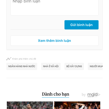
Gửi bình luận
Xem thêm bình luận
Khám phá thêm chủ đề
NGÂN HÀNG NHÀ NƯỚC
NHÀ Ở XÃ HỘI
BỘ XÂY DỰNG
NGƯỜI MUA NHÀ