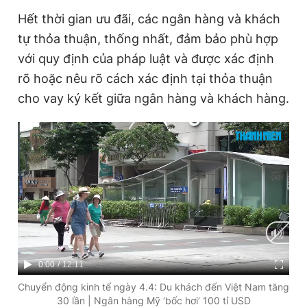
Hết thời gian ưu đãi, các ngân hàng và khách
tự thỏa thuận, thống nhất, đảm bảo phù hợp
với quy định của pháp luật và được xác định
rõ hoặc nêu rõ cách xác định tại thỏa thuận
cho vay ký kết giữa ngân hàng và khách hàng.
C
0:00
/
D
12:11
u
u
Chuyển động kinh tế ngày 4.4: Du khách đến Việt Nam tăng
30 lần | Ngân hàng Mỹ ‘bốc hơi’ 100 tỉ USD
r
r