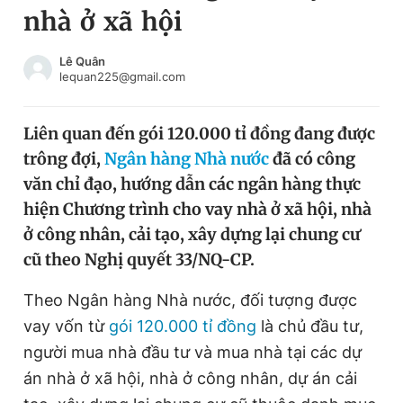
nhà ở xã hội
Chuyên mục khác
Tin đã xem
Chào ngày mới
Tin 24h
Lê Quân
lequan225@gmail.com
Đăng xuất
Tin thị trường
Tin 360
Liên quan đến gói 120.000 tỉ đồng đang được
trông đợi,
Ngân hàng Nhà nước
đã có công
Video
Magazine
văn chỉ đạo, hướng dẫn các ngân hàng thực
hiện Chương trình cho vay nhà ở xã hội, nhà
ở công nhân, cải tạo, xây dựng lại chung cư
Sản phẩm khác
cũ theo Nghị quyết 33/NQ-CP.
Tiện ích
Bạn cần biết
Theo Ngân hàng Nhà nước, đối tượng được
vay vốn từ
gói 120.000 tỉ đồng
là chủ đầu tư,
Thông tin tòa soạn
Liên hệ quảng cáo
người mua nhà đầu tư và mua nhà tại các dự
án nhà ở xã hội, nhà ở công nhân, dự án cải