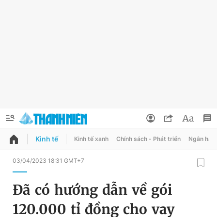
Kinh tế
Kinh tế xanh
Chính sách - Phát triển
Ngân hàn
QUẢNG CÁO
ĐẶT BÁO
03/04/2023 18:31 GMT+7
Thông tin tài khoản
Đã có hướng dẫn về gói
Đổi mật khẩu
Chuyên mục
120.000 tỉ đồng cho vay
Tin đã lưu