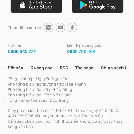
Theo dõi báo trên
Hotline
Liên hệ quảng cáo
0906 645 777
0908 780 404
Đặt báo
Quảng cáo
RSS
Tòa soạn
Chính sách bảo
Tổng biên tập: Nguyễn Ngọc Toàn
Phó tổng biên tập thường trực: Hải Thành
Phó tổng biên tập: Lâm Hiếu Dũng
Phó tổng biên tập: Trần Việt Hưng
Tổng thư ký tòa soạn: Đức Trung
Giấy phép xuất bản số 110/GP - BTTTT cấp ngày 24.3.2020
© 2003-2026 Bản quyền thuộc về Báo Thanh Niên.
Cấm sao chép dưới mọi hình thức nếu không có sự chấp thuận
bằng văn bản.