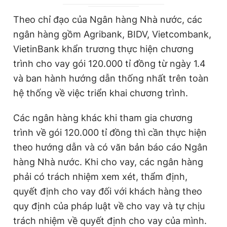
r
a
Theo chỉ đạo của Ngân hàng Nhà nước, các
e
t
ngân hàng gồm Agribank, BIDV, Vietcombank,
n
i
VietinBank khẩn trương thực hiện chương
t
o
trình cho vay gói 120.000 tỉ đồng từ ngày 1.4
T
n
và ban hành hướng dẫn thống nhất trên toàn
i
hệ thống về việc triển khai chương trình.
m
Các ngân hàng khác khi tham gia chương
e
trình về gói 120.000 tỉ đồng thì cần thực hiện
theo hướng dẫn và có văn bản báo cáo Ngân
hàng Nhà nước. Khi cho vay, các ngân hàng
phải có trách nhiệm xem xét, thẩm định,
quyết định cho vay đối với khách hàng theo
quy định của pháp luật về cho vay và tự chịu
trách nhiệm về quyết định cho vay của mình.