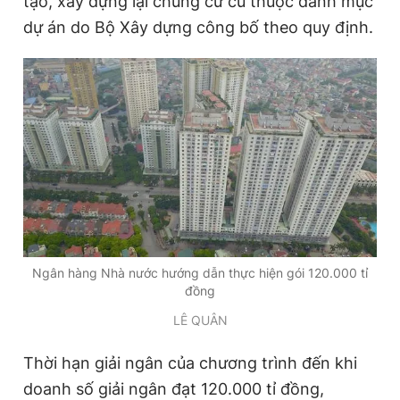
tạo, xây dựng lại chung cư cũ thuộc danh mục
dự án do Bộ Xây dựng công bố theo quy định.
Đọc Thanh Niên trên điện thoại
Theo dõi báo trên
Hotline
Liên hệ quảng cáo
0906 645 777
0908 780 404
Ngân hàng Nhà nước hướng dẫn thực hiện gói 120.000 tỉ
Đặt báo
Quảng cáo
RSS
Tòa soạn
Chính sách bảo
đồng
LÊ QUÂN
Tổng biên tập: Nguyễn Ngọc Toàn
Phó tổng biên tập thường trực: Hải Thành
Phó tổng biên tập: Lâm Hiếu Dũng
Thời hạn giải ngân của chương trình đến khi
Phó tổng biên tập: Trần Việt Hưng
doanh số giải ngân đạt 120.000 tỉ đồng,
Tổng thư ký tòa soạn: Đức Trung