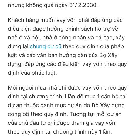
nhưng không quá ngày 31.12.2030.
Giấy phép xuất bản số 110/GP - BTTTT cấp ngày 24.3.2020
© 2003-2026 Bản quyền thuộc về Báo Thanh Niên. Cấm sao
chép dưới mọi hình thức nếu không có sự chấp thuận bằng văn
Khách hàng muốn vay vốn phải đáp ứng các
bản. Phát triển bởi ePi Technologies, JSC.
điều kiện được hưởng chính sách hỗ trợ về
nhà ở xã hội, nhà ở công nhân và cải tạo, xây
dựng lại
chung cư cũ
theo quy định của pháp
luật và các văn bản hướng dẫn của Bộ Xây
dựng; đáp ứng các điều kiện vay vốn theo quy
định của pháp luật.
Mỗi người mua nhà chỉ được vay vốn theo quy
định tại chương trình 1 lần để mua 1 căn hộ tại
dự án thuộc danh mục dự án do Bộ Xây dựng
công bố theo quy định. Tương tự, mỗi dự án
của chủ đầu tư chỉ được tham gia vay vốn
theo quy định tại chương trình này 1 lần.