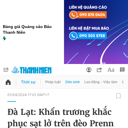
Bảng giá Quảng cáo Báo
Thanh Niên
Thời sự
Pháp luật
Dân sinh
Lao động - Việc làm
Quy
QUẢNG CÁO
ĐẶT BÁO
01/04/2024 17:01 GMT+7
Thông tin tài khoản
Đà Lạt: Khẩn trương khắc
Đổi mật khẩu
Chuyên mục
phục sạt lở trên đèo Prenn
Tin đã lưu