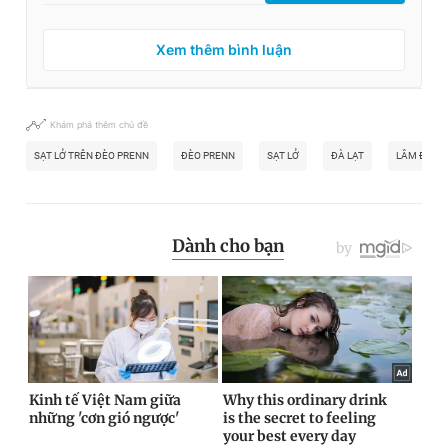
Xem thêm bình luận
Khám phá thêm chủ đề
SẠT LỞ TRÊN ĐÈO PRENN
ĐÈO PRENN
SẠT LỞ
ĐÀ LẠT
LÂM ĐỒNG