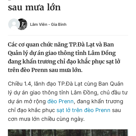
sau mưa lớn
Chuyên mục khác
Tin đã xem
Chào ngày mới
Tin 24h
Lâm Viên
-
Gia Bình
Đăng xuất
Tin thị trường
Tin 360
Các cơ quan chức năng TP.Đà Lạt và Ban
Quản lý dự án giao thông tỉnh Lâm Đồng
Video
Magazine
đang khẩn trương chỉ đạo khắc phục sạt lở
trên đèo Prenn sau mưa lớn.
Sản phẩm khác
Chiều 1.4, lãnh đạo TP.Đà Lạt cùng Ban Quản
lý dự án giao thông tỉnh Lâm Đồng, chủ đầu tư
Tiện ích
Bạn cần biết
dự án mở rộng
đèo Prenn
, đang khẩn trương
chỉ đạo khắc phục
sạt lở trên đèo Prenn
sau
Thông tin tòa soạn
Liên hệ quảng cáo
cơn mưa lớn chiều cùng ngày.