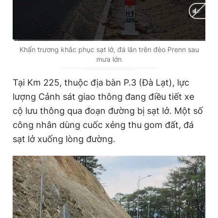
Giấy phép xuất bản số 110/GP - BTTTT cấp ngày 24.3.2020
© 2003-2026 Bản quyền thuộc về Báo Thanh Niên. Cấm sao
chép dưới mọi hình thức nếu không có sự chấp thuận bằng văn
bản. Phát triển bởi ePi Technologies, JSC.
C
0:02
/
D
1:49
Khẩn trương khắc phục sạt lở, đá lăn trên đèo Prenn sau
mưa lớn
u
u
r
r
Tại Km 225, thuộc địa bàn P.3 (Đà Lạt), lực
r
a
lượng Cảnh sát giao thông đang điều tiết xe
e
t
cộ lưu thông qua đoạn đường bị sạt lở. Một số
n
i
công nhân dùng cuốc xẻng thu gom đất, đá
t
o
sạt lở xuống lòng đường.
T
n
i
m
e