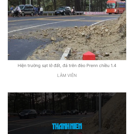
Đọc Thanh Niên trên điện thoại
Theo dõi báo trên
Hiện trường sạt lở đất, đá trên đèo Prenn chiều 1.4
Hotline
Liên hệ quảng cáo
LÂM VIÊN
0906 645 777
0908 780 404
Đặt báo
Quảng cáo
RSS
Tòa soạn
Chính sách bảo
Tổng biên tập: Nguyễn Ngọc Toàn
Phó tổng biên tập thường trực: Hải Thành
Phó tổng biên tập: Lâm Hiếu Dũng
Phó tổng biên tập: Trần Việt Hưng
Tổng thư ký tòa soạn: Đức Trung