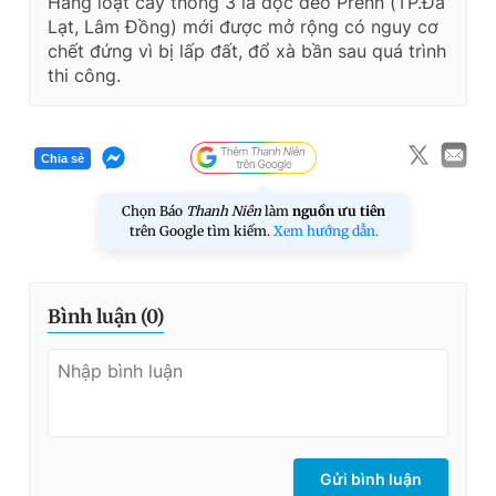
Hàng loạt cây thông 3 lá dọc đèo Prenn (TP.Đà
Lạt, Lâm Đồng) mới được mở rộng có nguy cơ
chết đứng vì bị lấp đất, đổ xà bần sau quá trình
thi công.
Chia sẻ
Chọn Báo
Thanh Niên
làm
nguồn ưu tiên
trên Google tìm kiếm.
Xem hướng dẫn.
Bình luận (
0
)
Gửi bình luận