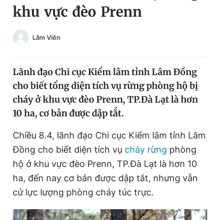
khu vực đèo Prenn
Chuyên mục khác
Tin đã xem
Chào ngày mới
Tin 24h
Lâm Viên
Đăng xuất
Tin thị trường
Tin 360
Lãnh đạo Chi cục Kiểm lâm tỉnh Lâm Đồng
cho biết tổng diện tích vụ rừng phòng hộ bị
Video
Magazine
cháy ở khu vực đèo Prenn, TP.Đà Lạt là hơn
10 ha, cơ bản được dập tắt.
Sản phẩm khác
Chiều 8.4, lãnh đạo Chi cục Kiểm lâm tỉnh Lâm
Đồng cho biết diện tích vụ
cháy rừng
phòng
Tiện ích
Bạn cần biết
hộ ở khu vực đèo Prenn, TP.Đà Lạt là hơn 10
ha, đến nay cơ bản được dập tắt, nhưng vẫn
Thông tin tòa soạn
Liên hệ quảng cáo
cử lực lượng phòng cháy túc trực.