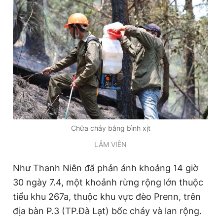
Đọc Thanh Niên trên điện thoại
Theo dõi báo trên
Hotline
Liên hệ quảng cáo
Chữa cháy bằng bình xịt
0906 645 777
0908 780 404
LÂM VIÊN
Đặt báo
Quảng cáo
RSS
Tòa soạn
Chính sách bảo
Như Thanh Niên đã phản ánh khoảng 14 giờ
Tổng biên tập: Nguyễn Ngọc Toàn
30 ngày 7.4, một khoảnh rừng rộng lớn thuộc
Phó tổng biên tập thường trực: Hải Thành
tiểu khu 267a, thuộc khu vực đèo Prenn, trên
Phó tổng biên tập: Lâm Hiếu Dũng
Phó tổng biên tập: Trần Việt Hưng
địa bàn P.3 (TP.Đà Lạt) bốc cháy và lan rộng.
Tổng thư ký tòa soạn: Đức Trung