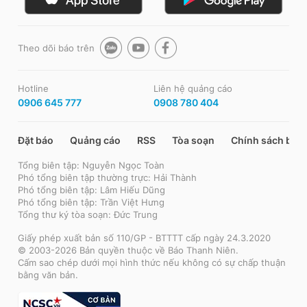
Theo dõi báo trên
Hotline
Liên hệ quảng cáo
0906 645 777
0908 780 404
Đặt báo
Quảng cáo
RSS
Tòa soạn
Chính sách bảo
Tổng biên tập: Nguyễn Ngọc Toàn
Phó tổng biên tập thường trực: Hải Thành
Phó tổng biên tập: Lâm Hiếu Dũng
Phó tổng biên tập: Trần Việt Hưng
Tổng thư ký tòa soạn: Đức Trung
Giấy phép xuất bản số 110/GP - BTTTT cấp ngày 24.3.2020
© 2003-2026 Bản quyền thuộc về Báo Thanh Niên.
Cấm sao chép dưới mọi hình thức nếu không có sự chấp thuận
bằng văn bản.