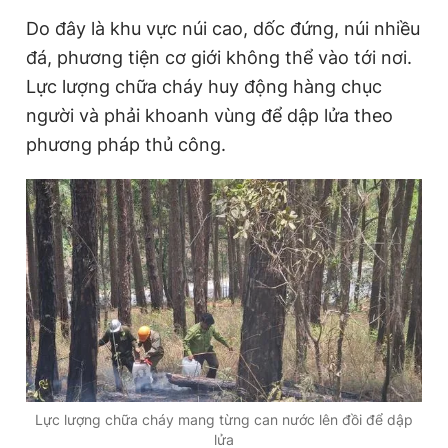
Giấy phép xuất bản số 110/GP - BTTTT cấp ngày 24.3.2020
Do đây là khu vực núi cao, dốc đứng, núi nhiều
© 2003-2026 Bản quyền thuộc về Báo Thanh Niên. Cấm sao
đá, phương tiện cơ giới không thể vào tới nơi.
chép dưới mọi hình thức nếu không có sự chấp thuận bằng văn
bản. Phát triển bởi ePi Technologies, JSC.
Lực lượng chữa cháy huy động hàng chục
người và phải khoanh vùng để dập lửa theo
phương pháp thủ công.
Lực lượng chữa cháy mang từng can nước lên đồi để dập
lửa