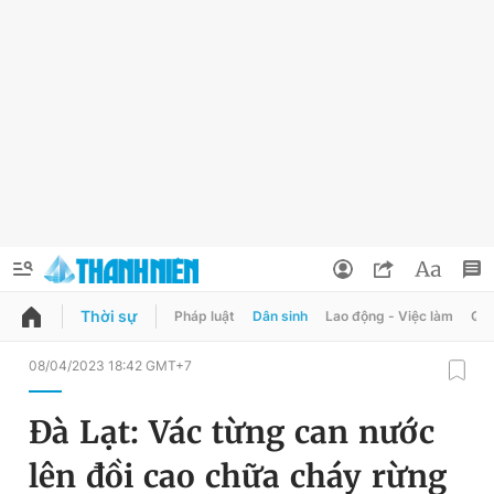
Thời sự
Pháp luật
Dân sinh
Lao động - Việc làm
Quy
QUẢNG CÁO
ĐẶT BÁO
08/04/2023 18:42 GMT+7
Thông tin tài khoản
Đà Lạt: Vác từng can nước
Đổi mật khẩu
Chuyên mục
lên đồi cao chữa cháy rừng
Tin đã lưu