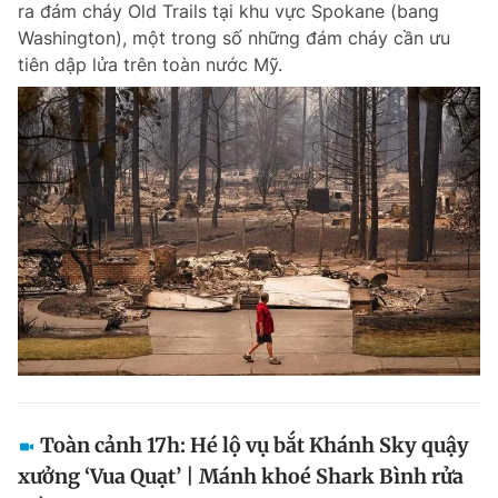
ra đám cháy Old Trails tại khu vực Spokane (bang
Chuyên mục khác
Washington), một trong số những đám cháy cần ưu
Tin đã xem
tiên dập lửa trên toàn nước Mỹ.
Chào ngày mới
Tin 24h
Đăng xuất
Tin thị trường
Tin 360
Video
Magazine
Sản phẩm khác
Tiện ích
Bạn cần biết
Thông tin tòa soạn
Liên hệ quảng cáo
Toàn cảnh 17h: Hé lộ vụ bắt Khánh Sky quậy
xưởng ‘Vua Quạt’ | Mánh khoé Shark Bình rửa