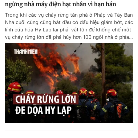
ngừng nhà máy điện hạt nhân vì hạn hán
Giấy phép xuất bản số 110/GP - BTTTT cấp ngày 24.3.2020
© 2003-2026 Bản quyền thuộc về Báo Thanh Niên. Cấm sao chép
Trong khi các vụ cháy rừng tàn phá ở Pháp và Tây Ban
dưới mọi hình thức nếu không có sự chấp thuận bằng văn bản.
Nha cuối cùng cũng bắt đầu có dấu hiệu giảm bớt, các
Phát triển bởi ePi Technologies, JSC.
lính cứu hỏa Hy Lạp lại phải vật lộn để khống chế một
vụ cháy rừng lớn đã phá hủy hơn 100 ngôi nhà ở phía...