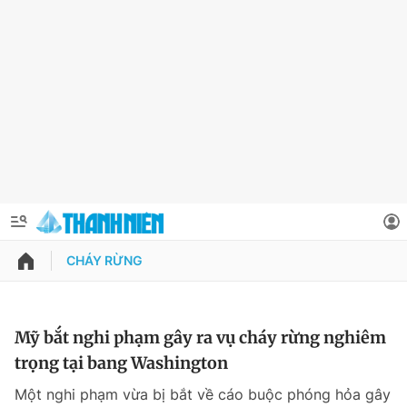
CHÁY RỪNG
QUẢNG CÁO
ĐẶT BÁO
Thông tin tài khoản
Mỹ bắt nghi phạm gây ra vụ cháy rừng nghiêm
trọng tại bang Washington
Đổi mật khẩu
Chuyên mục
Một nghi phạm vừa bị bắt về cáo buộc phóng hỏa gây
Tin đã lưu