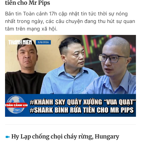
tiền cho Mr Pips
Bản tin Toàn cảnh 17h cập nhật tin tức thời sự nóng
nhất trong ngày, các câu chuyện đang thu hút sự quan
Đọc Thanh Niên trên điện thoại
tâm trên mạng xã hội.
Theo dõi báo trên
Hotline
Liên hệ quảng cáo
0906 645 777
0908 780 404
Đặt báo
Quảng cáo
RSS
Tòa soạn
Chính sách bảo m
Tổng biên tập: Nguyễn Ngọc Toàn
Phó tổng biên tập thường trực: Hải Thành
Phó tổng biên tập: Lâm Hiếu Dũng
Phó tổng biên tập: Trần Việt Hưng
Hy Lạp chống chọi cháy rừng, Hungary
Tổng thư ký tòa soạn: Đức Trung