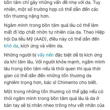
bồn tắm chỉ gây những vấn đề nhẹ với da. Tuy
Giấy phép xuất bản số 110/GP - BTTTT cấp ngày 24.3.2020
nhiên, một số trường hợp có thể dẫn đến các
© 2003-2026 Bản quyền thuộc về Báo Thanh Niên. Cấm sao
chép dưới mọi hình thức nếu không có sự chấp thuận bằng văn
tổn thương nặng hơn.
bản. Phát triển bởi ePi Technologies, JSC.
Ngâm mình trong bồn tắm quá lâu có thể làm
mất đi lớp chất nhờn tự nhiên của da. Theo Hiệp
hội Da liễu Mỹ (AAD), điều này có thể dẫn đến
khô da
, kích ứng và viêm da.
Những người bị
vẩy nến
đặc biệt dễ bị kích ứng
da khi tắm lâu. Với người khỏe mạnh, ngâm mình
lâu trong bồn tắm nếu là thói quen thì qua thời
gian có thể dẫn đến những tổn thương da
nghiêm trọng hơn, bác sĩ Chimento cho biết.
Một trong những tổn thương có thể gặp nếu có
thói ngâm mình trong bồn tắm quá lâu là da ở
bàn tay sẽ bị nhăn nheo trông như vết nhăn của