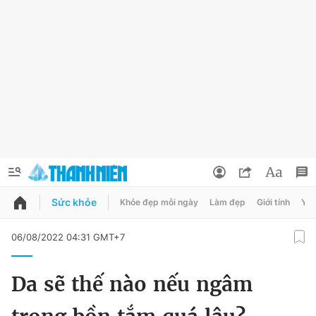
Sức khỏe
Khỏe đẹp mỗi ngày
Làm đẹp
Giới tính
Y t
QUẢNG CÁO
ĐẶT BÁO
06/08/2022 04:31 GMT+7
Thông tin tài khoản
Da sẽ thế nào nếu ngâm
Đổi mật khẩu
Chuyên mục
Tin đã lưu