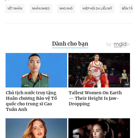
VẾT NHĂN
NHĂN NHEO
NHO KHÔ
HIỆP HỘI DA LIỄU MỸ
BỒN TẮM