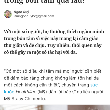
trong bồn tắm quá lâu?
Chuyên mục khác
Tin đã xem
Ngọc Quý
lamngocquybc@gmail.com
Chào ngày mới
Tin 24h
Đăng xuất
Với một số người, họ thường thích ngâm mình
Tin thị trường
Tin 360
trong bồn tắm vì việc này mang lại cảm giác
thư giãn và dễ chịu. Tuy nhiên, thói quen này
Video
Magazine
có thể gây ra một số tác hại với da.
Sản phẩm khác
“Có một số điều khi tắm mà mọi người cần biết
Tiện ích
Bạn cần biết
để đảm bảo rằng chúng không làm tổn hại da
một cách không cần thiết”, chuyên trang
sức
Thông tin tòa soạn
Liên hệ quảng cáo
khỏe
Healthline
(Mỹ) dẫn lời bác sĩ da liễu người
Mỹ Stacy Chimento.