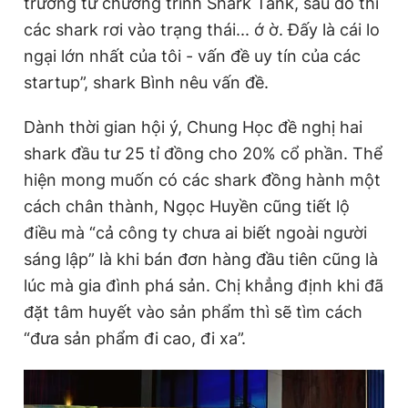
trưởng từ chương trình Shark Tank, sau đó thì
các shark rơi vào trạng thái... ớ ờ. Đấy là cái lo
ngại lớn nhất của tôi - vấn đề uy tín của các
startup”, shark Bình nêu vấn đề.
Dành thời gian hội ý, Chung Học đề nghị hai
shark đầu tư 25 tỉ đồng cho 20% cổ phần. Thể
hiện mong muốn có các shark đồng hành một
cách chân thành, Ngọc Huyền cũng tiết lộ
điều mà “cả công ty chưa ai biết ngoài người
sáng lập” là khi bán đơn hàng đầu tiên cũng là
lúc mà gia đình phá sản. Chị khẳng định khi đã
đặt tâm huyết vào sản phẩm thì sẽ tìm cách
“đưa sản phẩm đi cao, đi xa”.