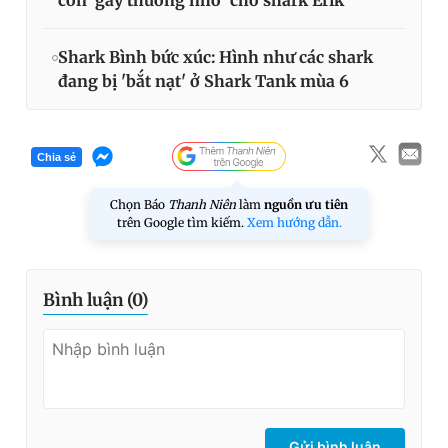
con ‘gây thương nhớ’ cho shark Erik
Shark Bình bức xúc: Hình như các shark
đang bị 'bắt nạt' ở Shark Tank mùa 6
Chia sẻ
Chọn Báo
Thanh Niên
làm
nguồn ưu tiên
trên Google tìm kiếm.
Xem hướng dẫn.
Bình luận (
0
)
Gửi bình luận