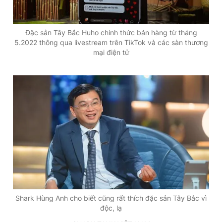
Giấy phép xuất bản số 110/GP - BTTTT cấp ngày 24.3.2020
© 2003-2026 Bản quyền thuộc về Báo Thanh Niên. Cấm sao
chép dưới mọi hình thức nếu không có sự chấp thuận bằng văn
Đặc sản Tây Bắc Huho chính thức bán hàng từ tháng
bản. Phát triển bởi ePi Technologies, JSC.
5.2022 thông qua livestream trên TikTok và các sàn thương
mại điện tử
Shark Hùng Anh cho biết cũng rất thích đặc sản Tây Bắc vì
độc, lạ