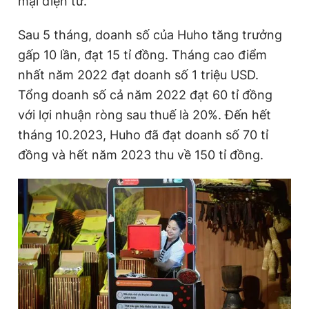
mại điện tử.
Sau 5 tháng, doanh số của Huho tăng trưởng
Đọc Thanh Niên trên điện thoại
gấp 10 lần, đạt 15 tỉ đồng. Tháng cao điểm
nhất năm 2022 đạt doanh số 1 triệu USD.
Tổng doanh số cả năm 2022 đạt 60 tỉ đồng
với lợi nhuận ròng sau thuế là 20%. Đến hết
Theo dõi báo trên
tháng 10.2023, Huho đã đạt doanh số 70 tỉ
đồng và hết năm 2023 thu về 150 tỉ đồng.
Hotline
Liên hệ quảng cáo
0906 645 777
0908 780 404
Đặt báo
Quảng cáo
RSS
Tòa soạn
Chính sách bảo
Tổng biên tập: Nguyễn Ngọc Toàn
Phó tổng biên tập thường trực: Hải Thành
Phó tổng biên tập: Lâm Hiếu Dũng
Phó tổng biên tập: Trần Việt Hưng
Tổng thư ký tòa soạn: Đức Trung