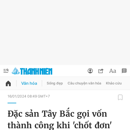
Văn hóa
Sống đẹp
Câu chuyện văn hóa
Khảo cứu
X
QUẢNG CÁO
ĐẶT BÁO
16/01/2024 08:49 GMT+7
Thông tin tài khoản
Đặc sản Tây Bắc gọi vốn
Đổi mật khẩu
Chuyên mục
thành công khi 'chốt đơn'
Tin đã lưu