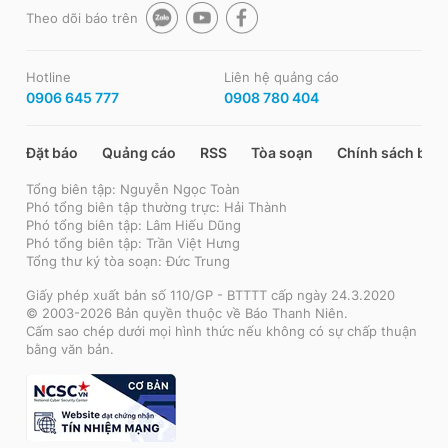
Theo dõi báo trên
Hotline
Liên hệ quảng cáo
0906 645 777
0908 780 404
Đặt báo
Quảng cáo
RSS
Tòa soạn
Chính sách bảo
Tổng biên tập: Nguyễn Ngọc Toàn
Phó tổng biên tập thường trực: Hải Thành
Phó tổng biên tập: Lâm Hiếu Dũng
Phó tổng biên tập: Trần Việt Hưng
Tổng thư ký tòa soạn: Đức Trung
Giấy phép xuất bản số 110/GP - BTTTT cấp ngày 24.3.2020
© 2003-2026 Bản quyền thuộc về Báo Thanh Niên.
Cấm sao chép dưới mọi hình thức nếu không có sự chấp thuận
bằng văn bản.