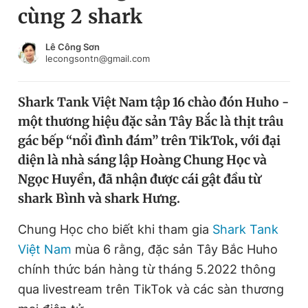
cùng 2 shark
Chuyên mục khác
Tin đã xem
Chào ngày mới
Tin 24h
Lê Công Sơn
lecongsontn@gmail.com
Đăng xuất
Tin thị trường
Tin 360
Shark Tank Việt Nam tập 16 chào đón Huho -
một thương hiệu đặc sản Tây Bắc là thịt trâu
Video
Magazine
gác bếp “nổi đình đám” trên TikTok, với đại
diện là nhà sáng lập Hoàng Chung Học và
Ngọc Huyền, đã nhận được cái gật đầu từ
Sản phẩm khác
shark Bình và shark Hưng.
Tiện ích
Bạn cần biết
Chung Học cho biết khi tham gia
Shark Tank
Việt Nam
mùa 6 rằng, đặc sản Tây Bắc Huho
Thông tin tòa soạn
Liên hệ quảng cáo
chính thức bán hàng từ tháng 5.2022 thông
qua livestream trên TikTok và các sàn thương