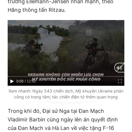
trưởng Ellemann-Jensen nhấn mạnh, theo
Hãng thông tấn Ritzau.
Đọc Thanh Niên trên điện thoại
Theo dõi báo trên
Hotline
Liên hệ quảng cáo
0906 645 777
0908 780 404
C
0:00
/
D
12:42
u
u
Xem nhanh: Ngày 543 chiến dịch, Mỹ khuyên Ukraine phản
Đặt báo
Quảng cáo
RSS
Tòa soạn
Chính sách bảo
công có trọng tâm; tác chiến điện tử thêm quan trọng
r
r
Tổng biên tập: Nguyễn Ngọc Toàn
r
a
Trong khi đó, Đại sứ Nga tại Đan Mạch
Phó tổng biên tập thường trực: Hải Thành
e
t
Phó tổng biên tập: Lâm Hiếu Dũng
Vladimir Barbin cùng ngày lên án quyết định
Phó tổng biên tập: Trần Việt Hưng
n
i
của Đan Mạch và Hà Lan về việc tặng F-16
Tổng thư ký tòa soạn: Đức Trung