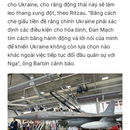
t
o
cho Ukraine, cho rằng động thái này sẽ làm
Giấy phép xuất bản số 110/GP - BTTTT cấp ngày 24.3.2020
© 2003-2026 Bản quyền thuộc về Báo Thanh Niên. Cấm sao
T
n
leo thang xung đột, theo Ritzau. "Bằng cách
chép dưới mọi hình thức nếu không có sự chấp thuận bằng văn
i
che giấu tiền đề rằng chính Ukraine phải xác
bản. Phát triển bởi ePi Technologies, JSC.
m
định các điều kiện cho hòa bình, Đan Mạch
tìm cách bằng hành động và lời nói của mình
e
để khiến Ukraine không còn lựa chọn nào
khác ngoài việc tiếp tục đối đầu quân sự với
Nga", ông Barbin cảnh báo.