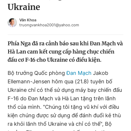
Ukraine
Chuyên mục khác
Tin đã xem
Chào ngày mới
Tin 24h
Văn Khoa
truongvankhoa2001@yahoo.com
Đăng xuất
Tin thị trường
Tin 360
Phía Nga đã ra cảnh báo sau khi Đan Mạch và
Hà Lan cam kết cung cấp hàng chục chiến
Video
Magazine
đấu cơ F-16 cho Ukraine có điều kiện.
Bộ trưởng Quốc phòng
Đan Mạch
Jakob
Sản phẩm khác
Ellemann-Jensen hôm qua (21.8) tuyên bố
Tiện ích
Bạn cần biết
Ukraine chỉ có thể sử dụng máy bay chiến đấu
F-16 do Đan Mạch và Hà Lan tặng trên lãnh
thổ của mình. "Chúng tôi tặng vũ khí với điều
Thông tin tòa soạn
Liên hệ quảng cáo
kiện chúng được sử dụng để đánh đuổi kẻ thù
ra khỏi lãnh thổ Ukraine và chỉ có thế", Bộ