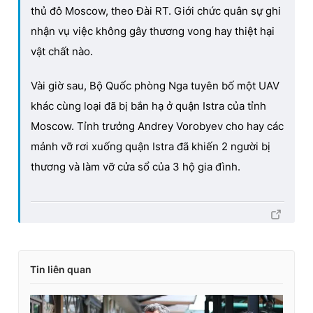
thủ đô Moscow, theo Đài RT. Giới chức quân sự ghi
i
nhận vụ việc không gây thương vong hay thiệt hại
m
vật chất nào.
e
Vài giờ sau, Bộ Quốc phòng Nga tuyên bố một UAV
khác cùng loại đã bị bắn hạ ở quận Istra của tỉnh
Moscow. Tỉnh trưởng Andrey Vorobyev cho hay các
mảnh vỡ rơi xuống quận Istra đã khiến 2 người bị
thương và làm vỡ cửa sổ của 3 hộ gia đình.
Tin liên quan