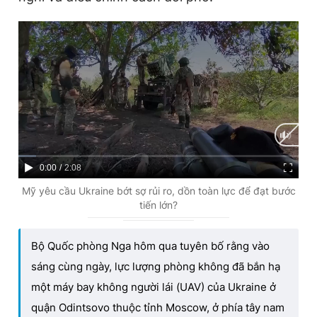
C
0:00
/
D
2:08
u
u
Mỹ yêu cầu Ukraine bớt sợ rủi ro, dồn toàn lực để đạt bước
tiến lớn?
r
r
r
a
Bộ Quốc phòng Nga hôm qua tuyên bố rằng vào
e
t
sáng cùng ngày, lực lượng phòng không đã bắn hạ
n
i
một máy bay không người lái (UAV) của Ukraine ở
t
o
quận Odintsovo thuộc tỉnh Moscow, ở phía tây nam
T
n