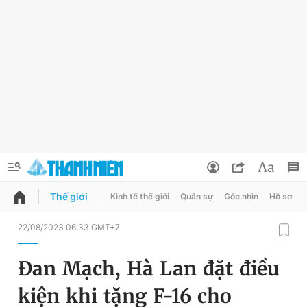
Thế giới
Kinh tế thế giới
Quân sự
Góc nhìn
Hồ sơ
QUẢNG CÁO
ĐẶT BÁO
22/08/2023 06:33 GMT+7
Thông tin tài khoản
Đan Mạch, Hà Lan đặt điều
Đổi mật khẩu
Chuyên mục
kiện khi tặng F-16 cho
Tin đã lưu