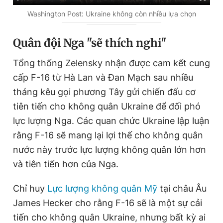
u
u
Washington Post: Ukraine không còn nhiều lựa chọn
r
r
Quân đội Nga "sẽ thích nghi"
r
a
e
t
Tổng thống Zelensky nhận được cam kết cung
n
i
cấp F-16 từ Hà Lan và Đan Mạch sau nhiều
t
o
tháng kêu gọi phương Tây gửi chiến đấu cơ
T
n
tiên tiến cho không quân Ukraine để đối phó
i
lực lượng Nga. Các quan chức Ukraine lập luận
m
rằng F-16 sẽ mang lại lợi thế cho không quân
e
nước này trước lực lượng không quân lớn hơn
và tiên tiến hơn của Nga.
Chỉ huy
Lực lượng không quân Mỹ
tại châu Âu
James Hecker cho rằng F-16 sẽ là một sự cải
tiến cho không quân Ukraine, nhưng bất kỳ ai