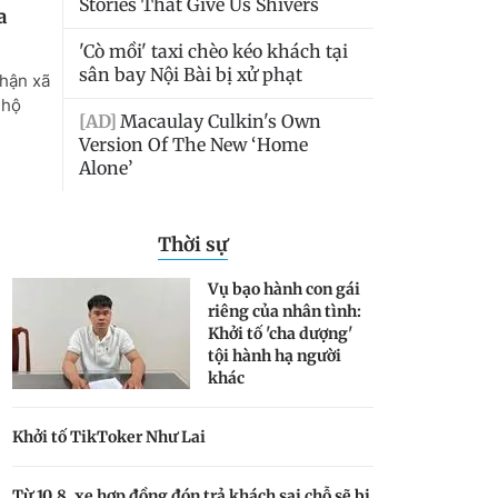
Thời sự
Vụ bạo hành con gái
riêng của nhân tình:
Khởi tố 'cha dượng'
tội hành hạ người
khác
Khởi tố TikToker Như Lai
Từ 10.8, xe hợp đồng đón trả khách sai chỗ sẽ bị