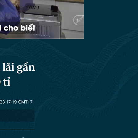
HD
Auto
 lãi gần
 tỉ
23 17:19 GMT+7