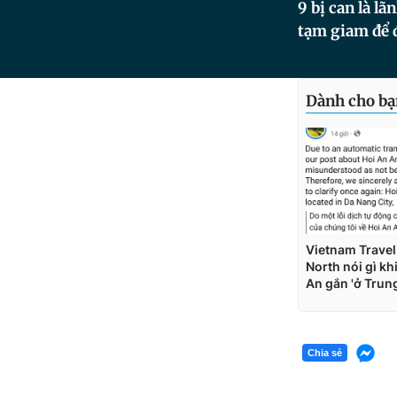
9 bị can là l
tạm giam để đ
Chia sẻ