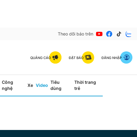
Theo dõi báo trên
QUẢNG CÁO
ĐẶT BÁO
ĐĂNG NHẬP
Công
Tiêu
Thời trang
Xe
Video
nghệ
dùng
trẻ