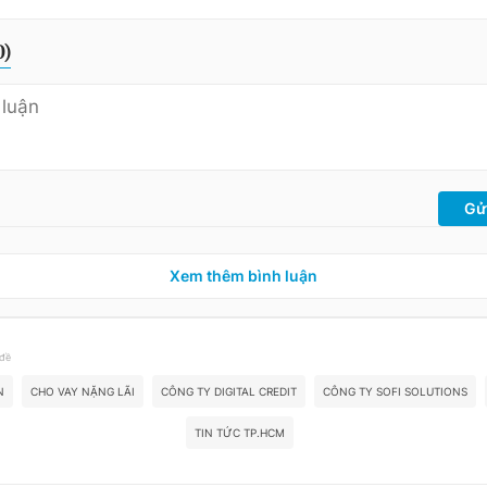
0
)
Gử
Xem thêm bình luận
 đề
N
CHO VAY NẶNG LÃI
CÔNG TY DIGITAL CREDIT
CÔNG TY SOFI SOLUTIONS
TIN TỨC TP.HCM