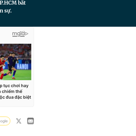
 TP.HCM bắt
n sự.