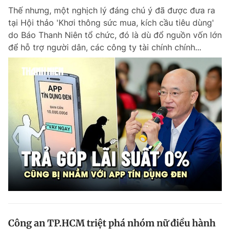
Thế nhưng, một nghịch lý đáng chú ý đã được đưa ra
Giấy phép xuất bản số 110/GP - BTTTT cấp ngày 24.3.2020
© 2003-2026 Bản quyền thuộc về Báo Thanh Niên. Cấm sao chép
tại Hội thảo 'Khơi thông sức mua, kích cầu tiêu dùng'
dưới mọi hình thức nếu không có sự chấp thuận bằng văn bản.
do Báo Thanh Niên tổ chức, đó là dù đổ nguồn vốn lớn
Phát triển bởi ePi Technologies, JSC.
để hỗ trợ người dân, các công ty tài chính chính...
Công an TP.HCM triệt phá nhóm nữ điều hành