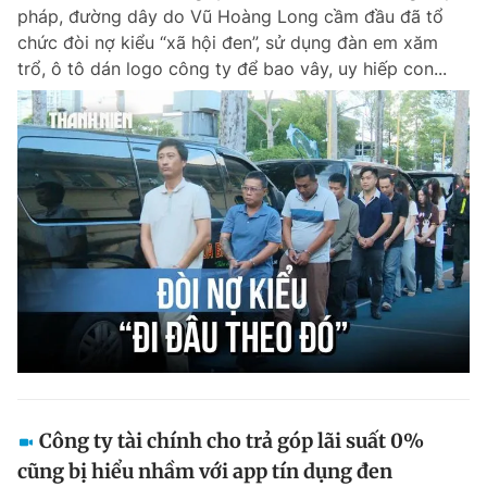
pháp, đường dây do Vũ Hoàng Long cầm đầu đã tổ
chức đòi nợ kiểu “xã hội đen”, sử dụng đàn em xăm
trổ, ô tô dán logo công ty để bao vây, uy hiếp con...
Đọc Thanh Niên trên điện thoại
Theo dõi báo trên
Hotline
Liên hệ quảng cáo
0906 645 777
0908 780 404
Đặt báo
Quảng cáo
RSS
Tòa soạn
Chính sách bảo m
Tổng biên tập: Nguyễn Ngọc Toàn
Phó tổng biên tập thường trực: Hải Thành
Phó tổng biên tập: Lâm Hiếu Dũng
Công ty tài chính cho trả góp lãi suất 0%
Phó tổng biên tập: Trần Việt Hưng
cũng bị hiểu nhầm với app tín dụng đen
Tổng thư ký tòa soạn: Đức Trung