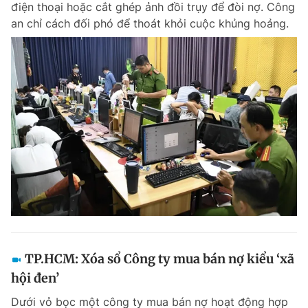
điện thoại hoặc cắt ghép ảnh đồi trụy để đòi nợ. Công
Chuyên mục khác
an chỉ cách đối phó để thoát khỏi cuộc khủng hoảng.
Tin đã xem
Chào ngày mới
Tin 24h
Đăng xuất
Tin thị trường
Tin 360
Video
Magazine
Sản phẩm khác
Tiện ích
Bạn cần biết
Thông tin tòa soạn
Liên hệ quảng cáo
TP.HCM: Xóa sổ Công ty mua bán nợ kiểu ‘xã
hội đen’
Dưới vỏ bọc một công ty mua bán nợ hoạt động hợp