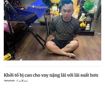
Khởi tố bị can cho vay nặng lãi với lãi suất hơn
300%/ năm
Bị can Nguyễn Đình Lượng (24 tuổi, ở Hải Phòng) đã
cho 12 người dân tỉnh An Giang vay nặng lãi với lãi
suất từ hơn 240% đến hơn 300%/năm.