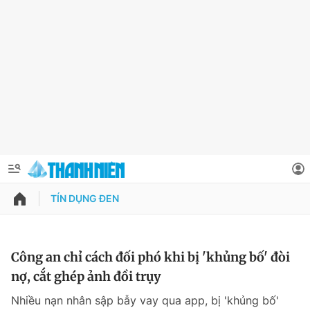
TÍN DỤNG ĐEN
QUẢNG CÁO
ĐẶT BÁO
Thông tin tài khoản
Công an chỉ cách đối phó khi bị 'khủng bố' đòi
nợ, cắt ghép ảnh đồi trụy
Đổi mật khẩu
Chuyên mục
Nhiều nạn nhân sập bẫy vay qua app, bị 'khủng bố'
Tin đã lưu