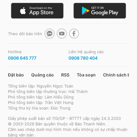
Theo dõi báo trên
Hotline
Liên hệ quảng cáo
0906 645 777
0908 780 404
Đặt báo
Quảng cáo
RSS
Tòa soạn
Chính sách bảo
Tổng biên tập: Nguyễn Ngọc Toàn
Phó tổng biên tập thường trực: Hải Thành
Phó tổng biên tập: Lâm Hiếu Dũng
Phó tổng biên tập: Trần Việt Hưng
Tổng thư ký tòa soạn: Đức Trung
Giấy phép xuất bản số 110/GP - BTTTT cấp ngày 24.3.2020
© 2003-2026 Bản quyền thuộc về Báo Thanh Niên.
Cấm sao chép dưới mọi hình thức nếu không có sự chấp thuận
bằng văn bản.