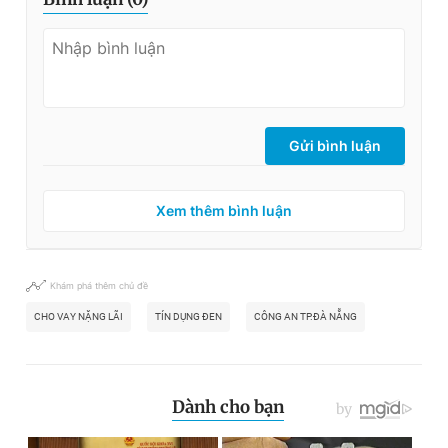
Gửi bình luận
Xem thêm bình luận
Khám phá thêm chủ đề
CHO VAY NẶNG LÃI
TÍN DỤNG ĐEN
CÔNG AN TP.ĐÀ NẴNG