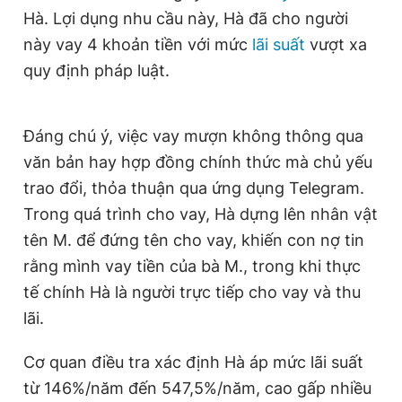
Hà. Lợi dụng nhu cầu này, Hà đã cho người
Giấy phép xuất bản số 110/GP - BTTTT cấp ngày 24.3.2020
© 2003-2026 Bản quyền thuộc về Báo Thanh Niên. Cấm sao
này vay 4 khoản tiền với mức
lãi suất
vượt xa
chép dưới mọi hình thức nếu không có sự chấp thuận bằng văn
bản. Phát triển bởi ePi Technologies, JSC.
quy định pháp luật.
Đáng chú ý, việc vay mượn không thông qua
văn bản hay hợp đồng chính thức mà chủ yếu
trao đổi, thỏa thuận qua ứng dụng Telegram.
Trong quá trình cho vay, Hà dựng lên nhân vật
tên M. để đứng tên cho vay, khiến con nợ tin
rằng mình vay tiền của bà M., trong khi thực
tế chính Hà là người trực tiếp cho vay và thu
lãi.
Cơ quan điều tra xác định Hà áp mức lãi suất
từ 146%/năm đến 547,5%/năm, cao gấp nhiều