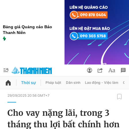
Bảng giá Quảng cáo Báo
Thanh Niên
Thời sự
Pháp luật
Dân sinh
Lao động - Việc làm
Quy
QUẢNG CÁO
ĐẶT BÁO
29/09/2025 20:56 GMT+7
Thông tin tài khoản
Cho vay nặng lãi, trong 3
Đổi mật khẩu
Chuyên mục
tháng thu lợi bất chính hơn
Tin đã lưu