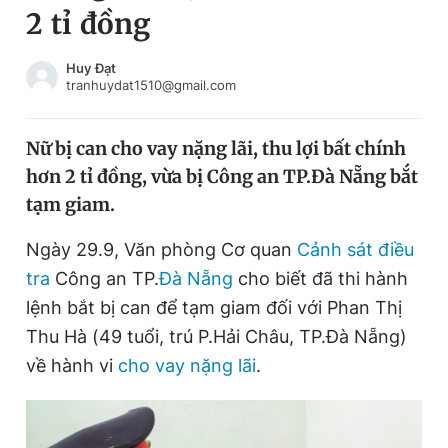
2 tỉ đồng
Chuyên mục khác
Tin đã xem
Chào ngày mới
Tin 24h
Huy Đạt
tranhuydat1510@gmail.com
Đăng xuất
Tin thị trường
Tin 360
Nữ bị can cho vay nặng lãi, thu lợi bất chính
hơn 2 tỉ đồng, vừa bị Công an TP.Đà Nẵng bắt
Video
Magazine
tạm giam.
Ngày 29.9, Văn phòng Cơ quan
Cảnh sát điều
Sản phẩm khác
tra
Công an TP.
Đà Nẵng
cho biết đã thi hành
Tiện ích
Bạn cần biết
lệnh bắt bị can để tạm giam đối với Phan Thị
Thu Hà (49 tuổi, trú P.Hải Châu, TP.Đà Nẵng)
về hành vi
cho vay nặng lãi
.
Thông tin tòa soạn
Liên hệ quảng cáo