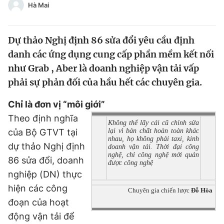
Hà Mai
Chuyên mục khác
Tin đã xem
Chào ngày mới
Tin 24h
Dự thảo Nghị định 86 sửa đổi yêu cầu định
Đăng xuất
danh các ứng dụng cung cấp phần mềm kết nối
Tin thị trường
Tin 360
như Grab , Aber là doanh nghiệp vận tải vấp
phải sự phản đối của hầu hết các chuyên gia.
Video
Magazine
Chỉ là đơn vị “môi giới”
Theo định nghĩa
Không thể lấy cái cũ chỉnh sửa
của Bộ GTVT tại
lại vì bản chất hoàn toàn khác
Sản phẩm khác
nhau, họ không phải taxi, kinh
dự thảo Nghị định
doanh vận tải. Thời đại công
Tiện ích
Bạn cần biết
nghệ, chỉ công nghệ mới quản
86 sửa đổi, doanh
được công nghệ
nghiệp (DN) thực
Thông tin tòa soạn
Liên hệ quảng cáo
hiện các công
Chuyên gia chiến lược
Đỗ Hòa
đoạn của hoạt
động vận tải để