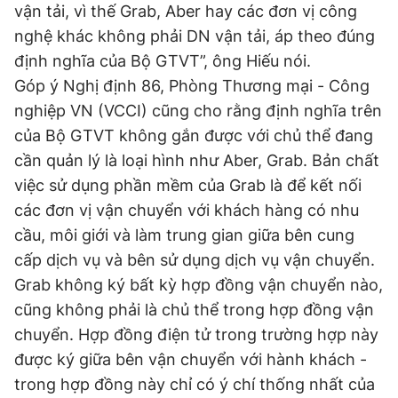
vận tải, vì thế Grab, Aber hay các đơn vị công
Giấy phép xuất bản số 110/GP - BTTTT cấp ngày 24.3.2020
© 2003-2026 Bản quyền thuộc về Báo Thanh Niên. Cấm sao
nghệ khác không phải DN vận tải, áp theo đúng
chép dưới mọi hình thức nếu không có sự chấp thuận bằng văn
định nghĩa của Bộ GTVT”, ông Hiếu nói.
bản. Phát triển bởi ePi Technologies, JSC.
Góp ý Nghị định 86, Phòng Thương mại - Công
nghiệp VN (VCCI) cũng cho rằng định nghĩa trên
của Bộ GTVT không gắn được với chủ thể đang
cần quản lý là loại hình như Aber, Grab. Bản chất
việc sử dụng phần mềm của Grab là để kết nối
các đơn vị vận chuyển với khách hàng có nhu
cầu, môi giới và làm trung gian giữa bên cung
cấp dịch vụ và bên sử dụng dịch vụ vận chuyển.
Grab không ký bất kỳ hợp đồng vận chuyển nào,
cũng không phải là chủ thể trong hợp đồng vận
chuyển. Hợp đồng điện tử trong trường hợp này
được ký giữa bên vận chuyển với hành khách -
trong hợp đồng này chỉ có ý chí thống nhất của