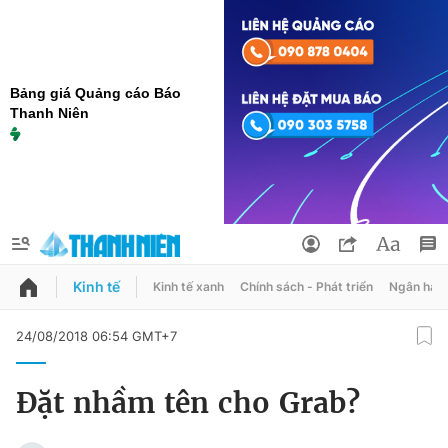
Bảng giá Quảng cáo Báo
Thanh Niên
Kinh tế
Kinh tế xanh
Chính sách - Phát triển
Ngân hàn
QUẢNG CÁO
ĐẶT BÁO
24/08/2018 06:54 GMT+7
Thông tin tài khoản
Đặt nhầm tên cho Grab?
Đổi mật khẩu
Chuyên mục
Tin đã lưu