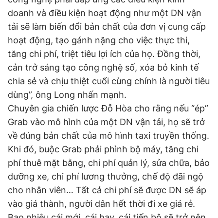
doanh và điều kiện hoạt động như một DN vận
tải sẽ làm biến đổi bản chất của đơn vị cung cấp
hoạt động, tạo gánh nặng cho việc thực thi,
tăng chi phí, triệt tiêu lợi ích của họ. Đồng thời,
cản trở sáng tạo công nghệ số, xóa bỏ kinh tế
chia sẻ và chịu thiệt cuối cùng chính là người tiêu
dùng”, ông Long nhấn mạnh.
Chuyên gia chiến lược Đỗ Hòa cho rằng nếu “ép”
Grab vào mô hình của một DN vận tải, họ sẽ trở
về đúng bản chất của mô hình taxi truyền thống.
Khi đó, buộc Grab phải phình bộ máy, tăng chi
phí thuê mặt bằng, chi phí quản lý, sửa chữa, bảo
dưỡng xe, chi phí lương thưởng, chế độ đãi ngộ
cho nhân viên… Tất cả chi phí sẽ được DN sẽ áp
vào giá thành, người dân hết thời đi xe giá rẻ.
Bao nhiêu cái mới, cái hay, cái tiến bộ sẽ trở nên