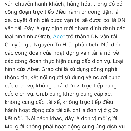
vận chuyển hành khách, hàng hóa, trong đó có
công đoạn trực tiếp điều hành phương tiện, lái
xe, quyết định giá cước vận tải sẽ được coi là DN
Đọc Thanh Niên trên điện thoại
vận tải. Đây là quy định mới nhằm định danh các
loại hình như Grab,
Aber
trở thành DN vận tải.
Chuyên gia Nguyễn Trí Hiếu phân tích: Nói đến
các công đoạn của hoạt động vận tải là nói về
Theo dõi báo trên
các công đoạn thực hiện cung cấp dịch vụ. Loại
hình của Aber, Grab chỉ là sử dụng công nghệ
Hotline
Liên hệ quảng cáo
thông tin, kết nối người sử dụng và người cung
0906 645 777
0908 780 404
cấp dịch vụ, không phải đơn vị trực tiếp cung
cấp dịch vụ. Grab cũng không cung cấp xe,
Đặt báo
Quảng cáo
RSS
Tòa soạn
Chính sách bảo
không cung cấp tài xế, không trực tiếp điều
Tổng biên tập: Nguyễn Ngọc Toàn
hành hoạt động của tài xế, chỉ là đơn vị ở giữa
Phó tổng biên tập thường trực: Hải Thành
Phó tổng biên tập: Lâm Hiếu Dũng
kết nối. “Nói cách khác, đây là đơn vị môi giới.
Phó tổng biên tập: Trần Việt Hưng
Môi giới không phải hoạt động cung ứng dịch vụ
Tổng thư ký tòa soạn: Đức Trung