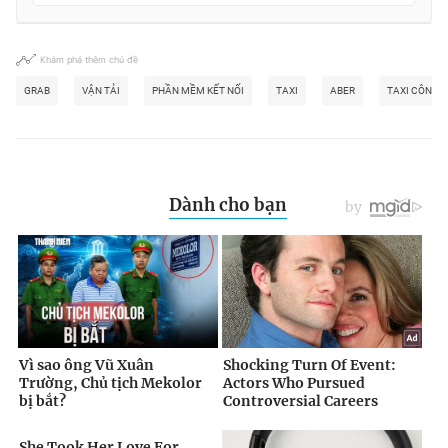
Khám phá thêm chủ đề
GRAB
VẬN TẢI
PHẦN MỀM KẾT NỐI
TAXI
ABER
TAXI CÔNG 