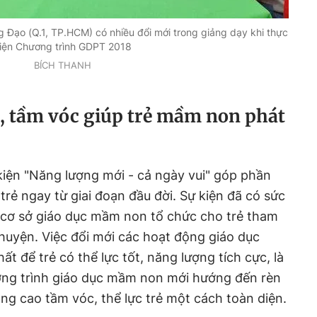
 Đạo (Q.1, TP.HCM) có nhiều đổi mới trong giảng dạy khi thực
iện Chương trình GDPT 2018
BÍCH THANH
c, tầm vóc giúp trẻ mầm non phát
kiện "Năng lượng mới - cả ngày vui" góp phần
rẻ ngay từ giai đoạn đầu đời. Sự kiện đã có sức
c cơ sở giáo dục mầm non tổ chức cho trẻ tham
 huyện. Việc đổi mới các hoạt động giáo dục
ất để trẻ có thể lực tốt, năng lượng tích cực, là
ơng trình giáo dục mầm non mới hướng đến rèn
ng cao tầm vóc, thể lực trẻ một cách toàn diện.