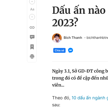
Dấu ấn nào
2023?
Bích Thanh
- bichthanhbt
Chia sẻ
Ngày 3.1, Sở GD-ĐT công 
trong đó có đề cập đến nh
viên...
Theo đó,
10 dấu ấn ngành 
sau: