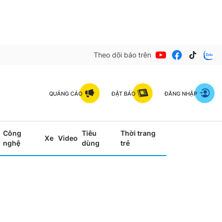
Theo dõi báo trên
QUẢNG CÁO
ĐẶT BÁO
ĐĂNG NHẬP
Công
Tiêu
Thời trang
Xe
Video
nghệ
dùng
trẻ