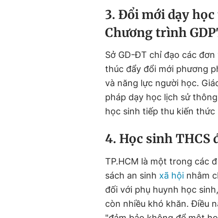
3. Đổi mới dạy học
Chương trình GDP
Sở GD-ĐT chỉ đạo các đơn 
thúc đẩy đổi mới phương p
và năng lực người học. Giá
pháp dạy học lịch sử thôn
học sinh tiếp thu kiến thức
4. Học sinh THCS 
TP.HCM là một trong các đị
sách an sinh
xã hội
nhằm ch
đối với phụ huynh học sinh,
còn nhiều khó khăn. Điều n
"đảm bảo không để một học 