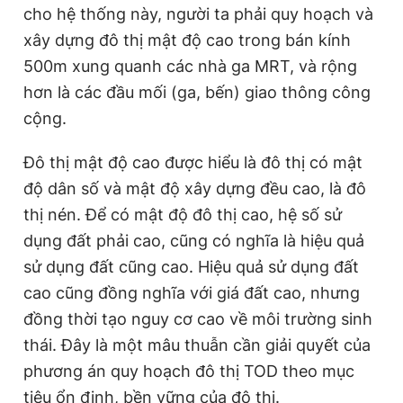
cho hệ thống này, người ta phải quy hoạch và
xây dựng đô thị mật độ cao trong bán kính
Đọc Thanh Niên trên điện thoại
500m xung quanh các nhà ga MRT, và rộng
hơn là các đầu mối (ga, bến) giao thông công
cộng.
Đô thị mật độ cao được hiểu là đô thị có mật
Theo dõi báo trên
độ dân số và mật độ xây dựng đều cao, là đô
thị nén. Để có mật độ đô thị cao, hệ số sử
Hotline
Liên hệ quảng cáo
dụng đất phải cao, cũng có nghĩa là hiệu quả
0906 645 777
0908 780 404
sử dụng đất cũng cao. Hiệu quả sử dụng đất
cao cũng đồng nghĩa với giá đất cao, nhưng
Đặt báo
Quảng cáo
RSS
Tòa soạn
Chính sách bảo
đồng thời tạo nguy cơ cao về môi trường sinh
Tổng biên tập: Nguyễn Ngọc Toàn
Phó tổng biên tập thường trực: Hải Thành
thái. Đây là một mâu thuẫn cần giải quyết của
Phó tổng biên tập: Lâm Hiếu Dũng
phương án quy hoạch đô thị TOD theo mục
Phó tổng biên tập: Trần Việt Hưng
Tổng thư ký tòa soạn: Đức Trung
tiêu ổn định, bền vững của đô thị.