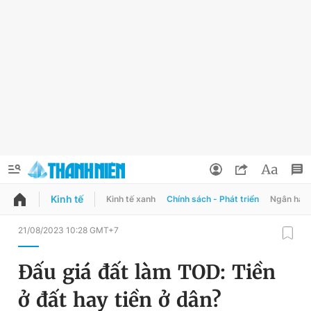
Kinh tế
Kinh tế xanh
Chính sách - Phát triển
Ngân hàn
QUẢNG CÁO
ĐẶT BÁO
21/08/2023 10:28 GMT+7
Thông tin tài khoản
Đấu giá đất làm TOD: Tiền
Đổi mật khẩu
Chuyên mục
ở đất hay tiền ở dân?
Tin đã lưu