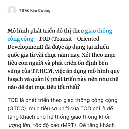
Chuyên mục khác
TS Võ Kim Cương
Tin đã xem
Chào ngày mới
Tin 24h
Đăng xuất
Mô hình phát triển đô thị theo
giao thông
Tin thị trường
Tin 360
công cộng
- TOD (Transit - Oriented
Development) đã được áp dụng tại nhiều
quốc gia từ vài chục năm nay. Xét theo mục
Video
Magazine
tiêu con người và phát triển ổn định bền
vững của TP.HCM, việc áp dụng mô hình quy
Sản phẩm khác
hoạch và quản lý phát triển này nên như thế
nào để đạt mục tiêu tốt nhất?
Tiện ích
Bạn cần biết
TOD là phát triển theo giao thông công cộng
Thông tin tòa soạn
Liên hệ quảng cáo
(GTCC), mục tiêu sơ khởi của TOD chỉ là để
tăng khách cho hệ thống giao thông khối
lượng lớn, tốc độ cao (MRT). Để tăng khách