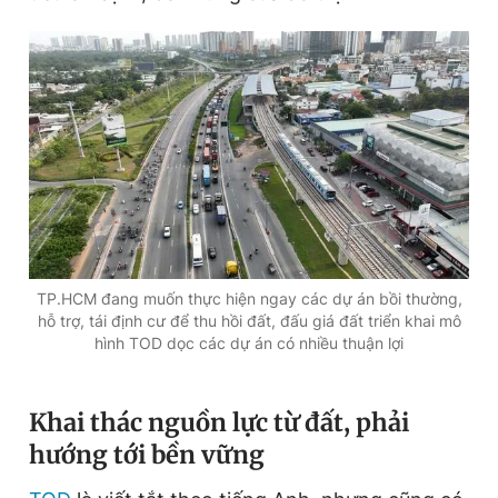
Giấy phép xuất bản số 110/GP - BTTTT cấp ngày 24.3.2020
© 2003-2026 Bản quyền thuộc về Báo Thanh Niên. Cấm sao
chép dưới mọi hình thức nếu không có sự chấp thuận bằng văn
bản. Phát triển bởi ePi Technologies, JSC.
TP.HCM đang muốn thực hiện ngay các dự án bồi thường,
hỗ trợ, tái định cư để thu hồi đất, đấu giá đất triển khai mô
hình TOD dọc các dự án có nhiều thuận lợi
Khai thác nguồn lực từ đất, phải
hướng tới bền vững