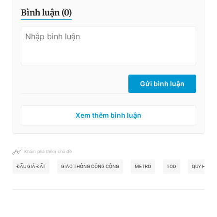
Bình luận (
0
)
Gửi bình luận
Xem thêm bình luận
Khám phá thêm chủ đề
ĐẤU GIÁ ĐẤT
GIAO THÔNG CÔNG CỘNG
METRO
TOD
QUY HOẠCH