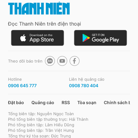
Đọc Thanh Niên trên điện thoại
Theo dõi báo trên
Hotline
Liên hệ quảng cáo
0906 645 777
0908 780 404
Đặt báo
Quảng cáo
RSS
Tòa soạn
Chính sách bảo
Tổng biên tập: Nguyễn Ngọc Toàn
Phó tổng biên tập thường trực: Hải Thành
Phó tổng biên tập: Lâm Hiếu Dũng
Phó tổng biên tập: Trần Việt Hưng
Tổng thư ký tòa soạn: Đức Trung