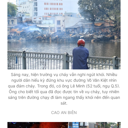
Giấy phép xuất bản số 110/GP - BTTTT cấp ngày 24.3.2020
© 2003-2026 Bản quyền thuộc về Báo Thanh Niên. Cấm sao
chép dưới mọi hình thức nếu không có sự chấp thuận bằng văn
bản. Phát triển bởi ePi Technologies, JSC.
Sáng nay, hiện trường vụ cháy vẫn nghi ngút khói. Nhiều
người dân hiếu kỳ đứng khu vực đường Võ Văn Kiệt nhìn
qua đám cháy. Trong đó, có ông Lê Minh (52 tuổi, ngụ Q.5).
Ông cho biết tối qua đã đọc được tin về vụ cháy, tuy nhiên
sáng trên đường chạy đi làm ngang thấy khói nên đến quan
sát.
CAO AN BIÊN