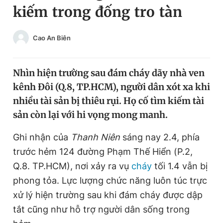
kiếm trong đống tro tàn
Chuyên mục khác
Tin đã xem
Chào ngày mới
Tin 24h
Cao An Biên
Đăng xuất
Tin thị trường
Tin 360
Nhìn hiện trường sau đám cháy dãy nhà ven
kênh Đôi (Q.8, TP.HCM), người dân xót xa khi
Video
Magazine
nhiều tài sản bị thiêu rụi. Họ cố tìm kiếm tài
sản còn lại với hi vọng mong manh.
Sản phẩm khác
Ghi nhận của
Thanh Niên
sáng nay 2.4, phía
trước hẻm 124 đường Phạm Thế Hiển (P.2,
Tiện ích
Bạn cần biết
Q.8. TP.HCM), nơi xảy ra vụ
cháy
tối 1.4 vẫn bị
phong tỏa. Lực lượng chức năng luôn túc trực
Thông tin tòa soạn
Liên hệ quảng cáo
xử lý hiện trường sau khi đám cháy được dập
tắt cũng như hỗ trợ người dân sống trong