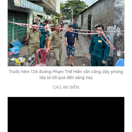
Trước hẻm 124 đường Phạm Thế Hiển vẫn căng dây phong
tỏa từ tối qua đến sáng nay
CAO AN BIÊN