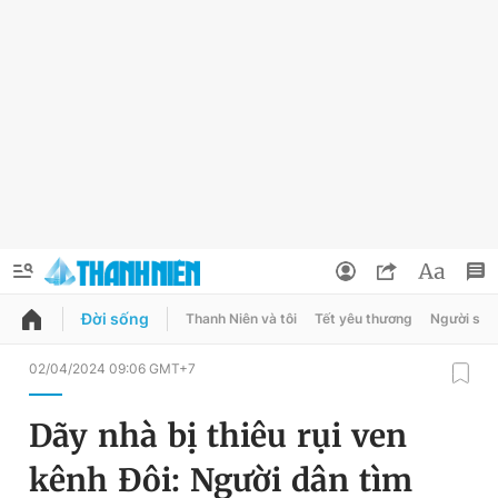
Đời sống
Thanh Niên và tôi
Tết yêu thương
Người sốn
QUẢNG CÁO
ĐẶT BÁO
02/04/2024 09:06 GMT+7
Thông tin tài khoản
Dãy nhà bị thiêu rụi ven
Đổi mật khẩu
Chuyên mục
kênh Đôi: Người dân tìm
Tin đã lưu