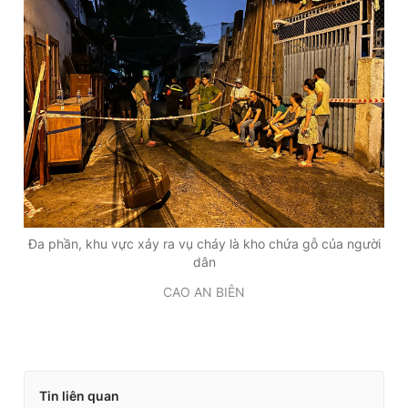
n
i
t
o
T
n
i
m
e
Đa phần, khu vực xảy ra vụ cháy là kho chứa gỗ của người
dân
CAO AN BIÊN
Tin liên quan