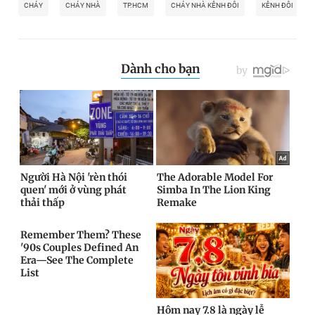
CHÁY
CHÁY NHÀ
TP.HCM
CHÁY NHÀ KÊNH ĐÔI
KÊNH ĐÔI