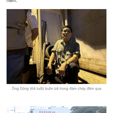
hẻm.
Đọc Thanh Niên trên điện thoại
Theo dõi báo trên
Hotline
Liên hệ quảng cáo
0906 645 777
0908 780 404
Đặt báo
Quảng cáo
RSS
Tòa soạn
Chính sách bảo
Ông Dũng (64 tuổi) buồn bã trong đám cháy đêm qua
Tổng biên tập: Nguyễn Ngọc Toàn
Phó tổng biên tập thường trực: Hải Thành
Phó tổng biên tập: Lâm Hiếu Dũng
Phó tổng biên tập: Trần Việt Hưng
Tổng thư ký tòa soạn: Đức Trung