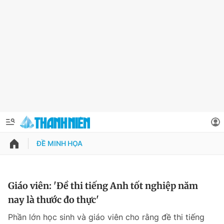
ĐỀ MINH HỌA
QUẢNG CÁO
ĐẶT BÁO
Thông tin tài khoản
Giáo viên: 'Đề thi tiếng Anh tốt nghiệp năm
nay là thước đo thực'
Đổi mật khẩu
Chuyên mục
Phần lớn học sinh và giáo viên cho rằng đề thi tiếng
Tin đã lưu