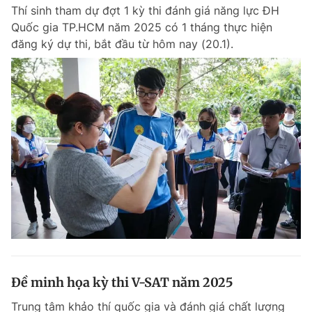
Thí sinh tham dự đợt 1 kỳ thi đánh giá năng lực ĐH
Quốc gia TP.HCM năm 2025 có 1 tháng thực hiện
đăng ký dự thi, bắt đầu từ hôm nay (20.1).
Đọc Thanh Niên trên điện thoại
Theo dõi báo trên
Hotline
Liên hệ quảng cáo
0906 645 777
0908 780 404
Đặt báo
Quảng cáo
RSS
Tòa soạn
Chính sách bảo m
Tổng biên tập: Nguyễn Ngọc Toàn
Phó tổng biên tập thường trực: Hải Thành
Phó tổng biên tập: Lâm Hiếu Dũng
Đề minh họa kỳ thi V-SAT năm 2025
Phó tổng biên tập: Trần Việt Hưng
Tổng thư ký tòa soạn: Đức Trung
Trung tâm khảo thí quốc gia và đánh giá chất lượng