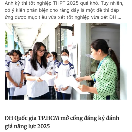
Anh kỳ thi tốt nghiệp THPT 2025 quá khó. Tuy nhiên,
Chuyên mục khác
có ý kiến phản biện cho rằng đây là một đề thi đáp
Tin đã xem
ứng được mục tiêu vừa xét tốt nghiệp vừa xét ĐH....
Chào ngày mới
Tin 24h
Đăng xuất
Tin thị trường
Tin 360
Video
Magazine
Sản phẩm khác
Tiện ích
Bạn cần biết
Thông tin tòa soạn
Liên hệ quảng cáo
ĐH Quốc gia TP.HCM mở cổng đăng ký đánh
giá năng lực 2025