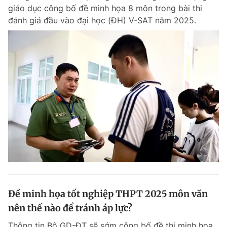
giáo dục công bố đề minh họa 8 môn trong bài thi
Giấy phép xuất bản số 110/GP - BTTTT cấp ngày 24.3.2020
© 2003-2026 Bản quyền thuộc về Báo Thanh Niên. Cấm sao chép
đánh giá đầu vào đại học (ĐH) V-SAT năm 2025.
dưới mọi hình thức nếu không có sự chấp thuận bằng văn bản.
Phát triển bởi ePi Technologies, JSC.
Đề minh họa tốt nghiệp THPT 2025 môn văn
nên thế nào để tránh áp lực?
Thông tin Bộ GD-ĐT sẽ sớm công bố đề thi minh họa