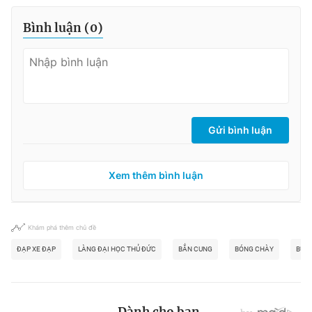
Bình luận (
0
)
Gửi bình luận
Xem thêm bình luận
Khám phá thêm chủ đề
ĐẠP XE ĐẠP
LÀNG ĐẠI HỌC THỦ ĐỨC
BẮN CUNG
BÓNG CHÀY
BƯU 