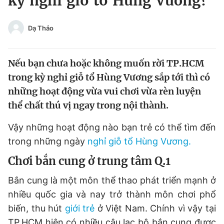
kỳ nghỉ giỗ tổ Hùng Vương?
Chuyên mục khác
Tin đã xem
Dạ Thảo
Chào ngày mới
Tin 24h
Đăng xuất
Nếu bạn chưa hoặc không muốn rời TP.HCM
Tin thị trường
Tin 360
trong kỳ nghỉ giỗ tổ Hùng Vương sắp tới thì có
những hoạt động vừa vui chơi vừa rèn luyện
Video
Magazine
thể chất thú vị ngay trong nội thành.
Vậy những hoạt động nào bạn trẻ có thể tìm đến
Sản phẩm khác
trong những ngày
nghỉ giỗ tổ Hùng Vương.
Tiện ích
Bạn cần biết
Chơi bắn cung ở trung tâm Q.1
Bắn cung là một môn thể thao phát triển mạnh ở
Thông tin tòa soạn
Liên hệ quảng cáo
nhiều quốc gia và nay trở thành môn chơi phổ
biến, thu hút
giới trẻ
ở Việt Nam. Chính vì vậy tại
TP.HCM hiện có nhiều câu lạc bộ bắn cung được