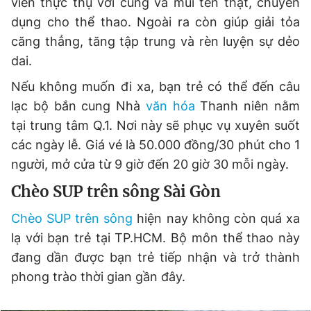
viên thực thụ với cung và mũi tên thật, chuyên
Giấy phép xuất bản số 110/GP - BTTTT cấp ngày 24.3.2020
dụng cho thể thao. Ngoài ra còn giúp giải tỏa
© 2003-2026 Bản quyền thuộc về Báo Thanh Niên. Cấm sao
chép dưới mọi hình thức nếu không có sự chấp thuận bằng văn
căng thẳng, tăng tập trung và rèn luyện sự dẻo
bản. Phát triển bởi ePi Technologies, JSC.
dai.
Nếu không muốn đi xa, bạn trẻ có thể đến câu
lạc bộ bắn cung Nhà
văn hóa
Thanh niên nằm
tại trung tâm Q.1. Nơi này sẽ phục vụ xuyên suốt
các ngày lễ. Giá vé là 50.000 đồng/30 phút cho 1
người, mở cửa từ 9 giờ đến 20 giờ 30 mỗi ngày.
Chèo SUP trên sông Sài Gòn
Chèo SUP trên sông
hiện nay không còn quá xa
lạ với bạn trẻ tại TP.HCM. Bộ môn thể thao này
đang dần được bạn trẻ tiếp nhận và trở thành
phong trào thời gian gần đây.