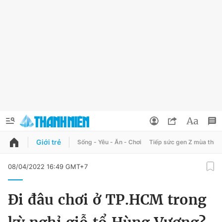
Giới trẻ
Sống - Yêu - Ăn - Chơi
Tiếp sức gen Z mùa thi
QUẢNG CÁO
ĐẶT BÁO
08/04/2022 16:49 GMT+7
Thông tin tài khoản
Đi đâu chơi ở TP.HCM trong
Đổi mật khẩu
Chuyên mục
Tin đã lưu