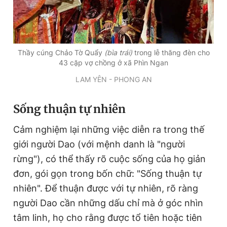
Giấy phép xuất bản số 110/GP - BTTTT cấp ngày 24.3.2020
© 2003-2026 Bản quyền thuộc về Báo Thanh Niên. Cấm sao
chép dưới mọi hình thức nếu không có sự chấp thuận bằng văn
bản. Phát triển bởi ePi Technologies, JSC.
Thầy cúng Chảo Tờ Quẩy
(bìa trái)
trong lễ thăng đèn cho
43 cặp vợ chồng ở xã Phìn Ngan
LAM YÊN - PHONG AN
Sống thuận tự nhiên
Cảm nghiệm lại những việc diễn ra trong thế
giới người Dao (với mệnh danh là "người
rừng"), có thể thấy rõ cuộc sống của họ giản
đơn, gói gọn trong bốn chữ: "Sống thuận tự
nhiên". Để thuận được với tự nhiên, rõ ràng
người Dao cần những dấu chỉ mà ở góc nhìn
tâm linh, họ cho rằng được tổ tiên hoặc tiên