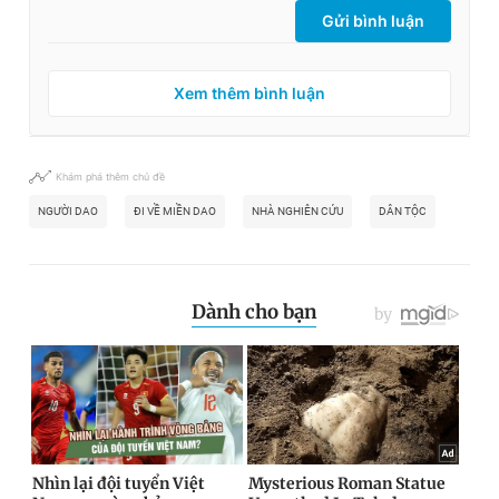
Gửi bình luận
Xem thêm bình luận
Khám phá thêm chủ đề
NGƯỜI DAO
ĐI VỀ MIỀN DAO
NHÀ NGHIÊN CỨU
DÂN TỘC