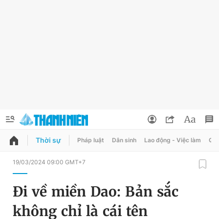
Thời sự
Pháp luật
Dân sinh
Lao động - Việc làm
Quy
QUẢNG CÁO
ĐẶT BÁO
19/03/2024 09:00 GMT+7
Thông tin tài khoản
Đi về miền Dao: Bản sắc
Đổi mật khẩu
Chuyên mục
không chỉ là cái tên
Tin đã lưu