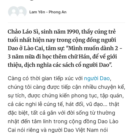
Chuyên mục khác
Lam Yên
-
Phong An
Tin đã xem
Chào ngày mới
Tin 24h
Đăng xuất
Chảo Láo Sì, sinh năm 1990, thầy cúng trẻ
Tin thị trường
Tin 360
tuổi nhất hiện nay trong cộng đồng người
Dao ở Lào Cai, tâm sự: "Mình muốn dành 2 -
3 năm nữa đi học thêm chữ Hán, để về giới
Video
Magazine
thiệu, dịch nghĩa các sách cổ người Dao".
Càng có thời gian tiếp xúc với
người Dao
,
Sản phẩm khác
chúng tôi càng được tiếp cận nhiều chuyện kể,
Tiện ích
Bạn cần biết
sự tích, được chứng kiến phong tục, tập quán,
cả các nghi lễ cúng tế, hát đối, vũ đạo… thật
Thông tin tòa soạn
Liên hệ quảng cáo
đặc biệt, tất cả gắn với đời sống từ thường
nhật đến tâm linh trong cộng đồng Dao Lào
Cai nói riêng và người Dao Việt Nam nói