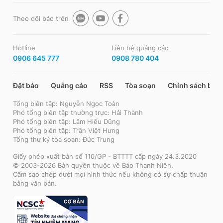
Theo dõi báo trên
Hotline
Liên hệ quảng cáo
0906 645 777
0908 780 404
Đặt báo
Quảng cáo
RSS
Tòa soạn
Chính sách bảo
Tổng biên tập: Nguyễn Ngọc Toàn
Phó tổng biên tập thường trực: Hải Thành
Phó tổng biên tập: Lâm Hiếu Dũng
Phó tổng biên tập: Trần Việt Hưng
Tổng thư ký tòa soạn: Đức Trung
Giấy phép xuất bản số 110/GP - BTTTT cấp ngày 24.3.2020
© 2003-2026 Bản quyền thuộc về Báo Thanh Niên.
Cấm sao chép dưới mọi hình thức nếu không có sự chấp thuận
bằng văn bản.