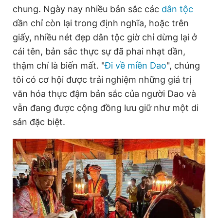
chung. Ngày nay nhiều bản sắc các
dân tộc
dần chỉ còn lại trong định nghĩa, hoặc trên
Đọc Thanh Niên trên điện thoại
giấy, nhiều nét đẹp dân tộc giờ chỉ dừng lại ở
cái tên, bản sắc thực sự đã phai nhạt dần,
thậm chí là biến mất. "
Đi về miền Dao
", chúng
tôi có cơ hội được trải nghiệm những giá trị
văn hóa thực đậm bản sắc của người Dao và
Theo dõi báo trên
vẫn đang được cộng đồng lưu giữ như một di
sản đặc biệt.
Hotline
Liên hệ quảng cáo
0906 645 777
0908 780 404
Đặt báo
Quảng cáo
RSS
Tòa soạn
Chính sách bảo
Tổng biên tập: Nguyễn Ngọc Toàn
Phó tổng biên tập thường trực: Hải Thành
Phó tổng biên tập: Lâm Hiếu Dũng
Phó tổng biên tập: Trần Việt Hưng
Tổng thư ký tòa soạn: Đức Trung