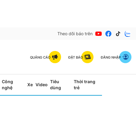
Theo dõi báo trên
QUẢNG CÁO
ĐẶT BÁO
ĐĂNG NHẬP
Công
Tiêu
Thời trang
Xe
Video
nghệ
dùng
trẻ