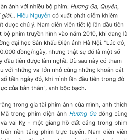
màn ảnh với nhiều bộ phim:
Hương Ga, Quyên,
 giới…
Hiếu Nguyễn
có xuất phát điểm khiêm
t được chú ý. Nam diễn viên tiết lộ lần đầu tiên
 bộ phim truyền hình vào năm 2010, khi đang là
ờng đại học Sân khấu Điện ảnh Hà Nội. "Lúc đó,
00.000 đồng/ngày, nhưng thật sự đó là một số
y đầu tiên được làm nghề. Dù sau này có tham
au với những vai lớn nhỏ cùng những khoản cát
 số tiền ngày đó, khi mình lần đầu tiên trong đời
lực của bản thân", anh bộc bạch.
ằng trong gia tài phim ảnh của mình, anh thích
g Mã trong phim điện ảnh
Hương Ga
đóng cùng
và vai Kỵ - một giang hồ đất cảng trong phim
trên nền tảng phim trực tuyến. Nam diễn viên