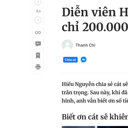
Diễn viên H
chỉ 200.00
Thanh Chi
Chia sẻ
Hiếu Nguyễn chia sẻ cát sê 
trân trọng. Sau này, khi đ
hĩnh, anh vẫn biết ơn số t
Biết ơn cát sê khi