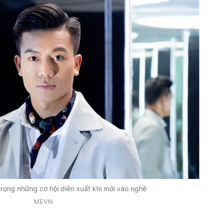
rọng những cơ hội diễn xuất khi mới vào nghề
MEVN