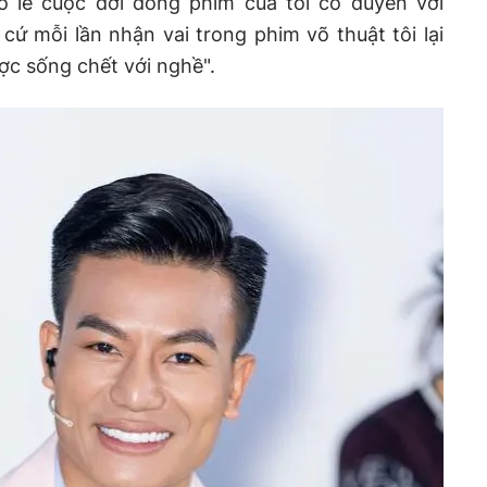
ó lẽ cuộc đời đóng phim của tôi có duyên với
ứ mỗi lần nhận vai trong phim võ thuật tôi lại
ợc sống chết với nghề".