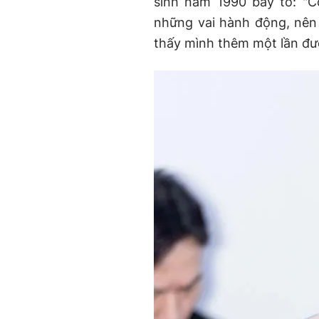
sinh năm 1990 bày tỏ: "C
những vai hành động, nên c
thấy mình thêm một lần đư