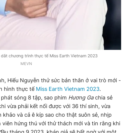
dắt chương trình thực tế Miss Earth Vietnam 2023
MEVN
ảnh, Hiếu Nguyễn thử sức bản thân ở vai trò mới -
n hình thực tế
Miss Earth Vietnam 2023
.
 phát sóng 8 tập, sao phim
Hương Ga
chia sẻ
khi vừa phải kết nối được với 36 thí sinh, vừa
 khảo và cả ê kíp sao cho thật suôn sẻ, nhịp
 viên hứng thú với thử thách mới và tin rằng khi
đầu tháng 9.2023, khán giả sẽ bất ngờ với một