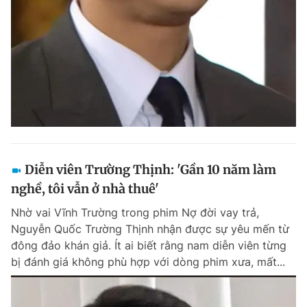
Đọc Thanh Niên trên điện thoại
Theo dõi báo trên
Diễn viên Trường Thịnh: 'Gần 10 năm làm
Hotline
Liên hệ quảng cáo
0906 645 777
0908 780 404
nghề, tôi vẫn ở nhà thuê'
Nhờ vai Vĩnh Trường trong phim Nợ đời vay trả,
Đặt báo
Quảng cáo
RSS
Tòa soạn
Chính sách bảo m
Nguyễn Quốc Trường Thịnh nhận được sự yêu mến từ
đông đảo khán giả. Ít ai biết rằng nam diễn viên từng
Tổng biên tập: Nguyễn Ngọc Toàn
Phó tổng biên tập thường trực: Hải Thành
bị đánh giá không phù hợp với dòng phim xưa, mất...
Phó tổng biên tập: Lâm Hiếu Dũng
Phó tổng biên tập: Trần Việt Hưng
Tổng thư ký tòa soạn: Đức Trung