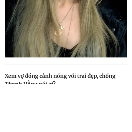
Xem vợ đóng cảnh nóng với trai đẹp, chồng
Thanh Hằng nói gì?
Xuất hiện trong 'The Khang show', Thanh Hằng chia sẻ
phản ứng của ông xã - nhạc trưởng Trần Nhật Minh -
khi xem những phân cảnh tình cảm táo bạo của cô
trong phim điện ảnh 'Mesdames Thanh Sắc'.