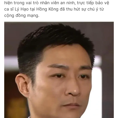
hiện trong vai trò nhân viên an ninh, trực tiếp bảo vệ
Chuyên mục khác
ca sĩ Lý Hạo tại Hồng Kông đã thu hút sự chú ý từ
Tin đã xem
cộng đồng mạng.
Chào ngày mới
Tin 24h
Đăng xuất
Tin thị trường
Tin 360
Video
Magazine
Sản phẩm khác
Tiện ích
Bạn cần biết
Thông tin tòa soạn
Liên hệ quảng cáo