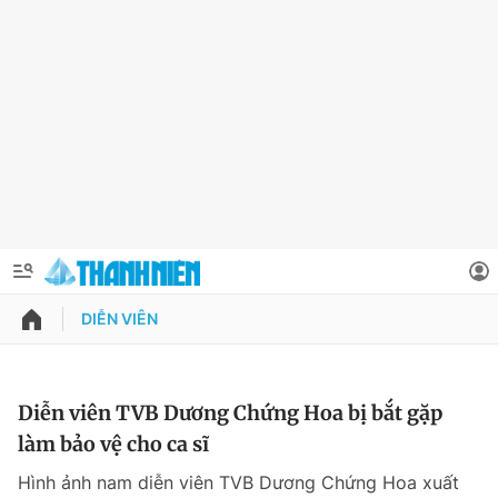
DIỄN VIÊN
QUẢNG CÁO
ĐẶT BÁO
Thông tin tài khoản
Diễn viên TVB Dương Chứng Hoa bị bắt gặp
làm bảo vệ cho ca sĩ
Đổi mật khẩu
Chuyên mục
Hình ảnh nam diễn viên TVB Dương Chứng Hoa xuất
Tin đã lưu