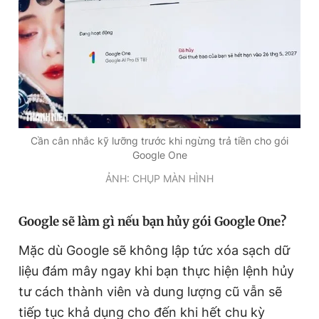
Giấy phép xuất bản số 110/GP - BTTTT cấp ngày 24.3.2020
© 2003-2026 Bản quyền thuộc về Báo Thanh Niên. Cấm sao
chép dưới mọi hình thức nếu không có sự chấp thuận bằng văn
bản. Phát triển bởi ePi Technologies, JSC.
Cần cân nhắc kỹ lưỡng trước khi ngừng trả tiền cho gói
Google One
ẢNH: CHỤP MÀN HÌNH
Google sẽ làm gì nếu bạn hủy gói Google One?
Mặc dù Google sẽ không lập tức xóa sạch dữ
liệu đám mây ngay khi bạn thực hiện lệnh hủy
tư cách thành viên và dung lượng cũ vẫn sẽ
tiếp tục khả dụng cho đến khi hết chu kỳ