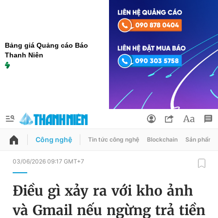
Bảng giá Quảng cáo Báo
Thanh Niên
Công nghệ
Tin tức công nghệ
Blockchain
Sản phẩm
QUẢNG CÁO
ĐẶT BÁO
03/06/2026 09:17 GMT+7
Thông tin tài khoản
Điều gì xảy ra với kho ảnh
Đổi mật khẩu
Chuyên mục
và Gmail nếu ngừng trả tiền
Tin đã lưu