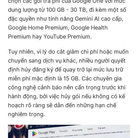
chọn các gói trả phí của Google One với mức
dung lượng từ 100 GB - 30 TB, đi kèm một số
đặc quyền như tính năng Gemini AI cao cấp,
Đọc Thanh Niên trên điện thoại
Google Home Premium, Google Health
Premium hay YouTube Premium.
Tuy nhiên, vì lý do cắt giảm chi phí hoặc muốn
Theo dõi báo trên
chuyển sang dịch vụ khác, nhiều người quyết
định hủy đăng ký để quay trở lại mức lưu trữ
Hotline
Liên hệ quảng cáo
miễn phí mặc định là 15 GB. Các chuyên gia
0906 645 777
0908 780 404
công nghệ cảnh báo nên cẩn trọng trước khi
hành động, bởi việc hủy gói nếu không có kế
Đặt báo
Quảng cáo
RSS
Tòa soạn
Chính sách bảo
hoạch rõ ràng sẽ dẫn đến những hạn chế
Tổng biên tập: Nguyễn Ngọc Toàn
nghiêm trọng.
Phó tổng biên tập thường trực: Hải Thành
Phó tổng biên tập: Lâm Hiếu Dũng
Phó tổng biên tập: Trần Việt Hưng
Tổng thư ký tòa soạn: Đức Trung