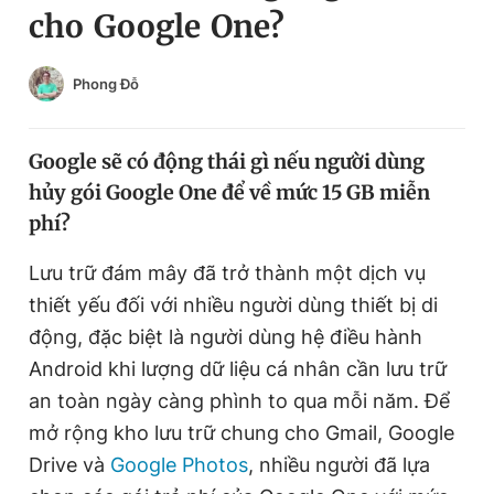
cho Google One?
Chuyên mục khác
Tin đã xem
Chào ngày mới
Tin 24h
Phong Đỗ
Đăng xuất
Tin thị trường
Tin 360
Google sẽ có động thái gì nếu người dùng
hủy gói Google One để về mức 15 GB miễn
Video
Magazine
phí?
Lưu trữ đám mây đã trở thành một dịch vụ
Sản phẩm khác
thiết yếu đối với nhiều người dùng thiết bị di
Tiện ích
động, đặc biệt là người dùng hệ điều hành
Bạn cần biết
Android khi lượng dữ liệu cá nhân cần lưu trữ
an toàn ngày càng phình to qua mỗi năm. Để
Thông tin tòa soạn
Liên hệ quảng cáo
mở rộng kho lưu trữ chung cho Gmail, Google
Drive và
Google Photos
, nhiều người đã lựa